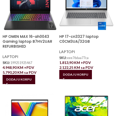
HP OMEN MAX 16-ah0043
HP 17-cn3327 laptop
Gaming laptop B7HV2UAR
C0CM3UA/32GB
REFURBISHED
LAPTOPI
LAPTOPI
SKU:
eee76daa77ca
1.813,90
KM
+PDV
SKU:
199251925467
4.948,90
KM
+PDV
2.122,25
KM
sa PDV
5.790,20
KM
sa PDV
DODAJ U KORPU
DODAJ U KORPU