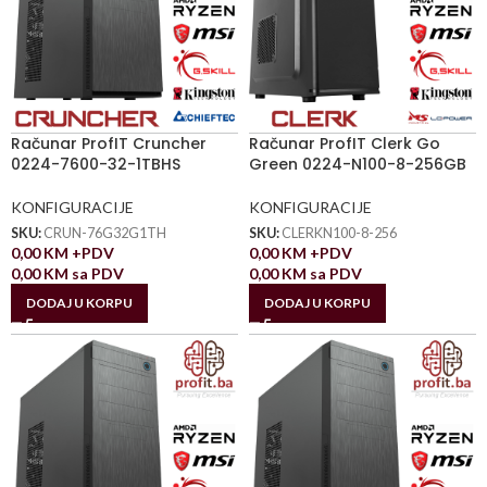
Računar ProfIT Cruncher
Računar ProfIT Clerk Go
0224-7600-32-1TBHS
Green 0224-N100-8-256GB
KONFIGURACIJE
KONFIGURACIJE
SKU:
CRUN-76G32G1TH
SKU:
CLERKN100-8-256
0,00
KM
+PDV
0,00
KM
+PDV
0,00
KM
sa PDV
0,00
KM
sa PDV
DODAJ U KORPU
DODAJ U KORPU