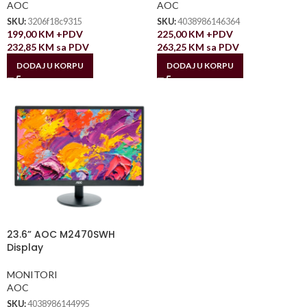
AOC
AOC
SKU:
3206f18c9315
SKU:
4038986146364
199,00
KM
+PDV
225,00
KM
+PDV
232,85
KM
sa PDV
263,25
KM
sa PDV
DODAJ U KORPU
DODAJ U KORPU
23.6” AOC M2470SWH
Display
MONITORI
AOC
SKU:
4038986144995