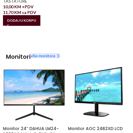
TASTATURE
10,00
KM
+PDV
11,70
KM
sa PDV
DODAJ U KORPU
Monitori
više monitora
Monitor 24” DAHUA LM24-
Monitor AOC 24B2XD LCD