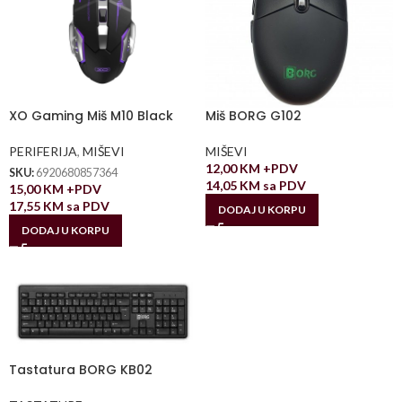
XO Gaming Miš M10 Black
Miš BORG G102
PERIFERIJA
,
MIŠEVI
MIŠEVI
12,00
KM
+PDV
SKU:
6920680857364
14,05
KM
sa PDV
15,00
KM
+PDV
17,55
KM
sa PDV
DODAJ U KORPU
DODAJ U KORPU
Tastatura BORG KB02