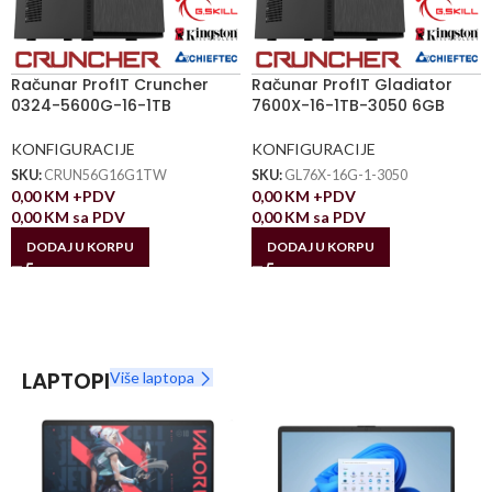
Računar ProfIT Cruncher
Računar ProfIT Gladiator
0324-5600G-16-1TB
7600X-16-1TB-3050 6GB
KONFIGURACIJE
KONFIGURACIJE
SKU:
CRUN56G16G1TW
SKU:
GL76X-16G-1-3050
0,00
KM
+PDV
0,00
KM
+PDV
0,00
KM
sa PDV
0,00
KM
sa PDV
DODAJ U KORPU
DODAJ U KORPU
LAPTOPI
Više laptopa