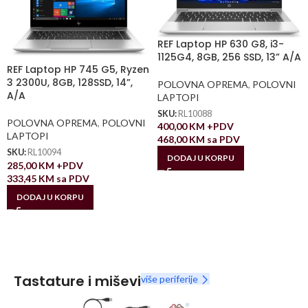
REF Laptop HP 630 G8, i3-
1125G4, 8GB, 256 SSD, 13” A/A
REF Laptop HP 745 G5, Ryzen
3 2300U, 8GB, 128SSD, 14”,
POLOVNA OPREMA
,
POLOVNI
A/A
LAPTOPI
SKU:
RL10088
POLOVNA OPREMA
,
POLOVNI
400,00
KM
+PDV
LAPTOPI
468,00
KM
sa PDV
SKU:
RL10094
DODAJ U KORPU
285,00
KM
+PDV
333,45
KM
sa PDV
DODAJ U KORPU
Tastature i miševi
više periferije