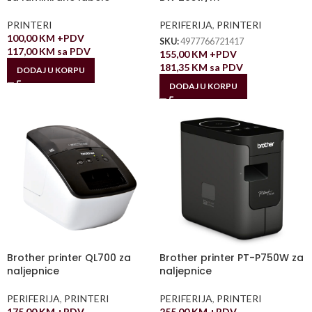
PRINTERI
PERIFERIJA
,
PRINTERI
100,00
KM
+PDV
SKU:
4977766721417
117,00
KM
sa PDV
155,00
KM
+PDV
181,35
KM
sa PDV
DODAJ U KORPU
DODAJ U KORPU
Brother printer QL700 za
Brother printer PT-P750W za
naljepnice
naljepnice
PERIFERIJA
,
PRINTERI
PERIFERIJA
,
PRINTERI
175,00
KM
+PDV
255,00
KM
+PDV