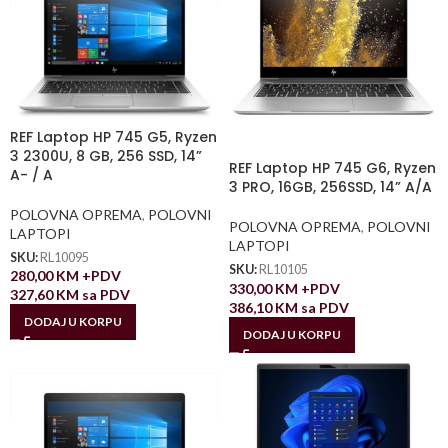
REF Laptop HP 745 G5, Ryzen
3 2300U, 8 GB, 256 SSD, 14”
REF Laptop HP 745 G6, Ryzen
A- / A
3 PRO, 16GB, 256SSD, 14” A/A
POLOVNA OPREMA
,
POLOVNI
POLOVNA OPREMA
,
POLOVNI
LAPTOPI
LAPTOPI
SKU:
RL10095
SKU:
RL10105
280,00
KM
+PDV
330,00
KM
+PDV
327,60
KM
sa PDV
386,10
KM
sa PDV
DODAJ U KORPU
DODAJ U KORPU