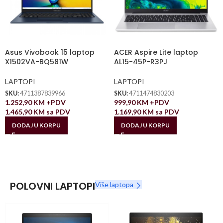
Asus Vivobook 15 laptop
ACER Aspire Lite laptop
X1502VA-BQ581W
AL15-45P-R3PJ
LAPTOPI
LAPTOPI
SKU:
4711387839966
SKU:
4711474830203
1.252,90
KM
+PDV
999,90
KM
+PDV
1.465,90
KM
sa PDV
1.169,90
KM
sa PDV
DODAJ U KORPU
DODAJ U KORPU
POLOVNI LAPTOPI
Više laptopa