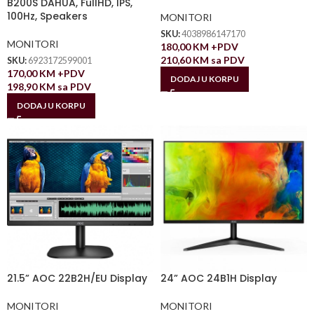
B200S DAHUA, FullHD, IPS,
100Hz, Speakers
MONITORI
SKU:
4038986147170
MONITORI
180,00
KM
+PDV
210,60
KM
sa PDV
SKU:
6923172599001
170,00
KM
+PDV
DODAJ U KORPU
198,90
KM
sa PDV
DODAJ U KORPU
21.5” AOC 22B2H/EU Display
24” AOC 24B1H Display
MONITORI
MONITORI