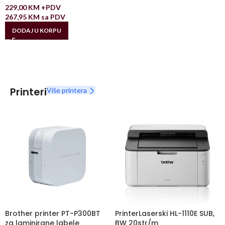
229,00
KM
+PDV
267,95
KM
sa PDV
DODAJ U KORPU
Printeri
Više printera
Brother printer PT-P300BT
PrinterLaserski HL-1110E SUB,
za laminirane labele
BW 20str/m