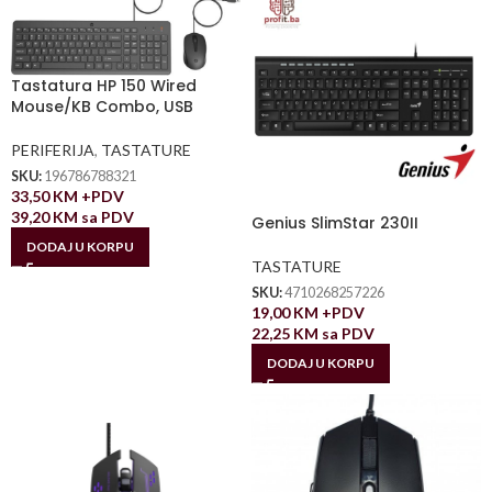
Tastatura HP 150 Wired
Mouse/KB Combo, USB
PERIFERIJA
,
TASTATURE
SKU:
196786788321
33,50
KM
+PDV
39,20
KM
sa PDV
Genius SlimStar 230II
DODAJ U KORPU
TASTATURE
SKU:
4710268257226
19,00
KM
+PDV
22,25
KM
sa PDV
DODAJ U KORPU