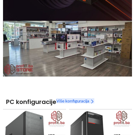
Snaga radnih stanica nikada nije bila povoljnija
Nova Ryzen 7000 serija
Naruči
PC konfiguracije
Više konfiguracija