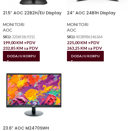
21.5” AOC 22B2H/EU Display
24” AOC 24B1H Display
MONITORI
MONITORI
AOC
AOC
SKU:
3206f18c9315
SKU:
4038986146364
199,00
KM
+PDV
225,00
KM
+PDV
232,85
KM
sa PDV
263,25
KM
sa PDV
DODAJ U KORPU
DODAJ U KORPU
23.6” AOC M2470SWH