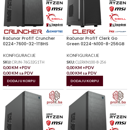
Računar ProfIT Cruncher
Računar ProfIT Clerk Go
0224-7600-32-1TBHS
Green 0224-N100-8-256GB
KONFIGURACIJE
KONFIGURACIJE
SKU:
CRUN-76G32G1TH
SKU:
CLERKN100-8-256
0,00
KM
+PDV
0,00
KM
+PDV
0,00
KM
sa PDV
0,00
KM
sa PDV
DODAJ U KORPU
DODAJ U KORPU