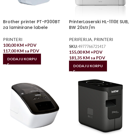
Brother printer PT-P300BT
PrinterLaserski HL-1110E SUB,
za laminirane labele
BW 20str/m
PRINTERI
PERIFERIJA
,
PRINTERI
100,00
KM
+PDV
SKU:
4977766721417
117,00
KM
sa PDV
155,00
KM
+PDV
181,35
KM
sa PDV
DODAJ U KORPU
DODAJ U KORPU