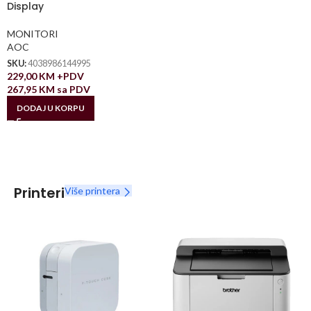
Display
MONITORI
AOC
SKU:
4038986144995
229,00
KM
+PDV
267,95
KM
sa PDV
DODAJ U KORPU
Printeri
Više printera