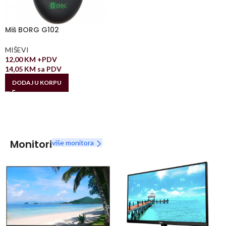
Miš BORG G102
MIŠEVI
12,00
KM
+PDV
14,05
KM
sa PDV
DODAJ U KORPU
Monitori
više monitora