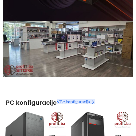
Snaga radnih stanica nikada nije bila povoljnija
Nova Ryzen 7000 serija
Naruči
PC konfiguracije
Više konfiguracija