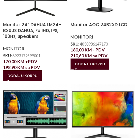
Monitor 24” DAHUA LM24-
Monitor AOC 24B2XD LCD
B200S DAHUA, FullHD, IPS,
100Hz, Speakers
MONITORI
SKU:
4038986147170
MONITORI
180,00
KM
+PDV
210,60
KM
sa PDV
SKU:
6923172599001
170,00
KM
+PDV
DODAJ U KORPU
198,90
KM
sa PDV
DODAJ U KORPU