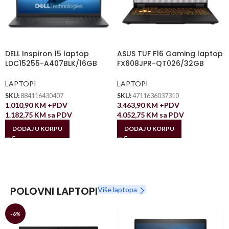
DELL Inspiron 15 laptop
ASUS TUF F16 Gaming laptop
LDC15255-A407BLK/16GB
FX608JPR-QT026/32GB
LAPTOPI
LAPTOPI
SKU:
884116430407
SKU:
4711636037310
1.010,90
KM
+PDV
3.463,90
KM
+PDV
1.182,75
KM
sa PDV
4.052,75
KM
sa PDV
DODAJ U KORPU
DODAJ U KORPU
POLOVNI LAPTOPI
Više laptopa
-6%