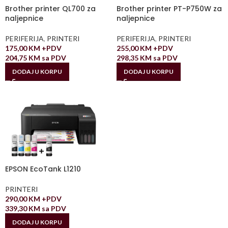
Brother printer QL700 za
Brother printer PT-P750W za
naljepnice
naljepnice
PERIFERIJA
,
PRINTERI
PERIFERIJA
,
PRINTERI
175,00
KM
+PDV
255,00
KM
+PDV
204,75
KM
sa PDV
298,35
KM
sa PDV
DODAJ U KORPU
DODAJ U KORPU
EPSON EcoTank L1210
PRINTERI
290,00
KM
+PDV
339,30
KM
sa PDV
DODAJ U KORPU