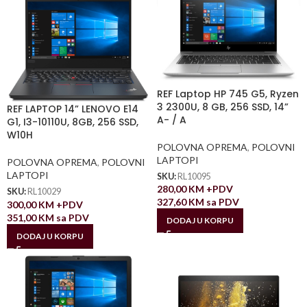
REF Laptop HP 745 G5, Ryzen
3 2300U, 8 GB, 256 SSD, 14”
REF LAPTOP 14” LENOVO E14
A- / A
G1, I3-10110U, 8GB, 256 SSD,
W10H
POLOVNA OPREMA
,
POLOVNI
LAPTOPI
POLOVNA OPREMA
,
POLOVNI
LAPTOPI
SKU:
RL10095
280,00
KM
+PDV
SKU:
RL10029
327,60
KM
sa PDV
300,00
KM
+PDV
351,00
KM
sa PDV
DODAJ U KORPU
DODAJ U KORPU