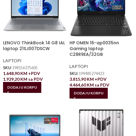
LENOVO ThinkBook 14 G8 IAL
HP OMEN 16-ap0035nn
laptop 21SJ007DSCW
Gaming laptop
C28R9EA/32GB
LAPTOPI
LAPTOPI
SKU:
198156375605
1.648,90
KM
+PDV
SKU:
199485274423
1.929,20
KM
sa PDV
3.815,90
KM
+PDV
4.464,60
KM
sa PDV
DODAJ U KORPU
DODAJ U KORPU