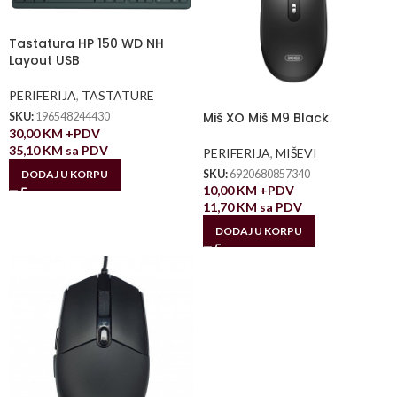
Tastatura HP 150 WD NH
Layout USB
PERIFERIJA
,
TASTATURE
Miš XO Miš M9 Black
SKU:
196548244430
30,00
KM
+PDV
35,10
KM
sa PDV
PERIFERIJA
,
MIŠEVI
DODAJ U KORPU
SKU:
6920680857340
10,00
KM
+PDV
11,70
KM
sa PDV
DODAJ U KORPU