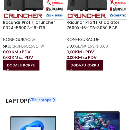
Računar ProfIT Cruncher
Računar ProfIT Gladiator
0324-5600G-16-1TB
7600X-16-1TB-3050 6GB
KONFIGURACIJE
KONFIGURACIJE
SKU:
CRUN56G16G1TW
SKU:
GL76X-16G-1-3050
0,00
KM
+PDV
0,00
KM
+PDV
0,00
KM
sa PDV
0,00
KM
sa PDV
DODAJ U KORPU
DODAJ U KORPU
LAPTOPI
Više laptopa