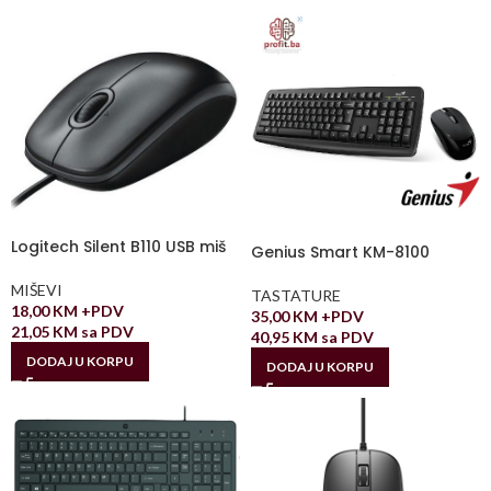
Logitech Silent B110 USB miš
Genius Smart KM-8100
MIŠEVI
TASTATURE
18,00
KM
+PDV
35,00
KM
+PDV
21,05
KM
sa PDV
40,95
KM
sa PDV
DODAJ U KORPU
DODAJ U KORPU