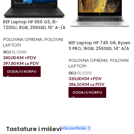
REF Laptop HP 650 G3, i5-
7200U, 8GB, 256SSD, 15” A-/A
POLOVNA OPREMA
,
POLOVNI
REF Laptop HP 745 G6, Ryzen
LAPTOPI
3 PRO, 16GB, 256SSD, 14” A/A
SKU:
RL10089
340,00
KM
+PDV
POLOVNA OPREMA
,
POLOVNI
397,80
KM
sa PDV
LAPTOPI
DODAJ U KORPU
SKU:
RL10105
330,00
KM
+PDV
386,10
KM
sa PDV
DODAJ U KORPU
Tastature i miševi
više periferije