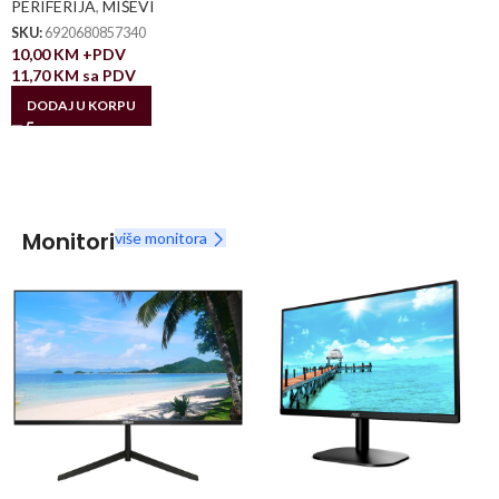
PERIFERIJA
,
MIŠEVI
SKU:
6920680857340
10,00
KM
+PDV
11,70
KM
sa PDV
DODAJ U KORPU
Monitori
više monitora