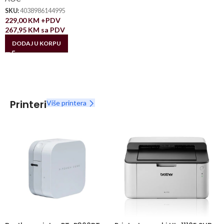
SKU:
4038986144995
229,00
KM
+PDV
267,95
KM
sa PDV
DODAJ U KORPU
Printeri
Više printera