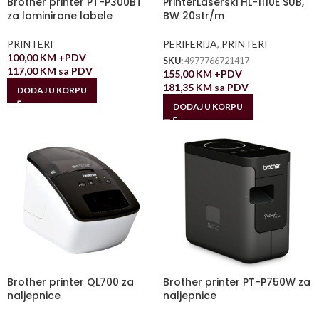
Brother printer PT-P300BT
PrinterLaserski HL-1110E SUB,
za laminirane labele
BW 20str/m
PRINTERI
PERIFERIJA
,
PRINTERI
100,00
KM
+PDV
SKU:
4977766721417
117,00
KM
sa PDV
155,00
KM
+PDV
181,35
KM
sa PDV
DODAJ U KORPU
DODAJ U KORPU
Brother printer QL700 za
Brother printer PT-P750W za
naljepnice
naljepnice