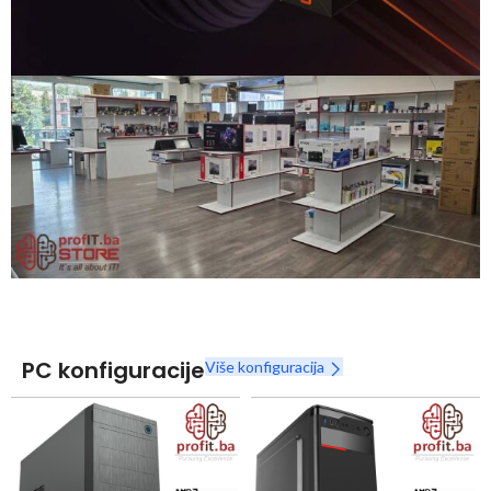
Snaga radnih stanica nikada nije bila povoljnija
Nova Ryzen 7000 serija
Naruči
PC konfiguracije
Više konfiguracija