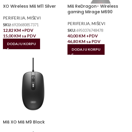
XO Wireless Miš M11 Silver
Miš ReDragon- Wireless
gaming Mirage M690
PERIFERIJA
,
MIŠEVI
PERIFERIJA
,
MIŠEVI
SKU:
6920680857371
12,82
KM
+PDV
SKU:
6950376748478
15,00
KM
sa PDV
40,00
KM
+PDV
46,80
KM
sa PDV
DODAJ U KORPU
DODAJ U KORPU
Miš XO Miš M9 Black