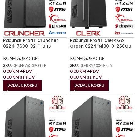
Računar ProfIT Cruncher
Računar ProfIT Clerk Go
0224-7600-32-1TBHS
Green 0224-N100-8-256GB
KONFIGURACIJE
KONFIGURACIJE
SKU:
CRUN-76G32G1TH
SKU:
CLERKN100-8-256
0,00
KM
+PDV
0,00
KM
+PDV
0,00
KM
sa PDV
0,00
KM
sa PDV
DODAJ U KORPU
DODAJ U KORPU