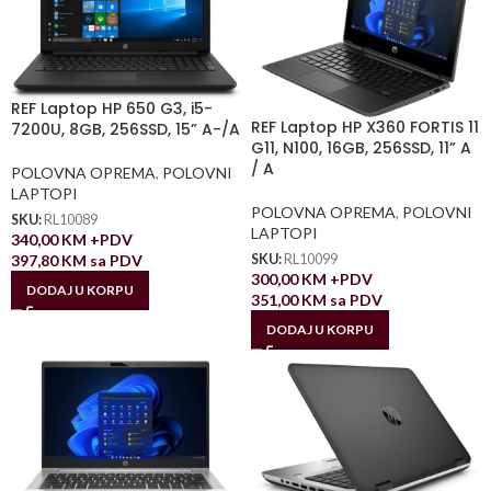
REF Laptop HP 650 G3, i5-
REF Laptop HP X360 FORTIS 11
7200U, 8GB, 256SSD, 15” A-/A
G11, N100, 16GB, 256SSD, 11” A
/ A
POLOVNA OPREMA
,
POLOVNI
LAPTOPI
POLOVNA OPREMA
,
POLOVNI
SKU:
RL10089
LAPTOPI
340,00
KM
+PDV
397,80
KM
sa PDV
SKU:
RL10099
300,00
KM
+PDV
DODAJ U KORPU
351,00
KM
sa PDV
DODAJ U KORPU