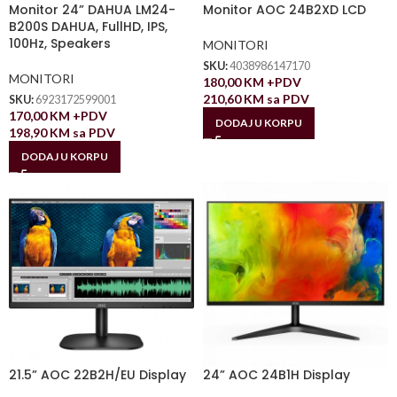
Monitor 24” DAHUA LM24-
Monitor AOC 24B2XD LCD
B200S DAHUA, FullHD, IPS,
100Hz, Speakers
MONITORI
SKU:
4038986147170
MONITORI
180,00
KM
+PDV
210,60
KM
sa PDV
SKU:
6923172599001
170,00
KM
+PDV
DODAJ U KORPU
198,90
KM
sa PDV
DODAJ U KORPU
21.5” AOC 22B2H/EU Display
24” AOC 24B1H Display