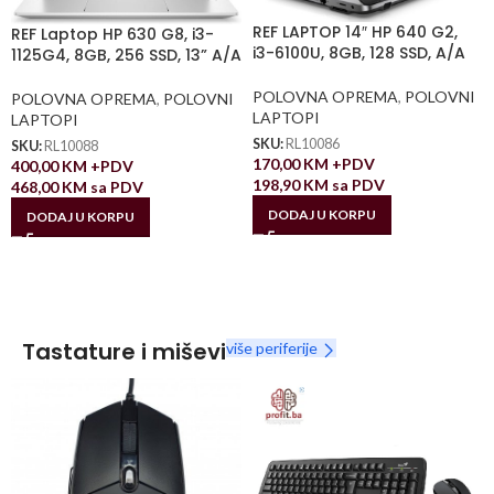
REF LAPTOP 14″ HP 640 G2,
REF Laptop HP 630 G8, i3-
i3-6100U, 8GB, 128 SSD, A/A
1125G4, 8GB, 256 SSD, 13” A/A
POLOVNA OPREMA
,
POLOVNI
POLOVNA OPREMA
,
POLOVNI
LAPTOPI
LAPTOPI
SKU:
RL10086
SKU:
RL10088
170,00
KM
+PDV
400,00
KM
+PDV
198,90
KM
sa PDV
468,00
KM
sa PDV
DODAJ U KORPU
DODAJ U KORPU
Tastature i miševi
više periferije