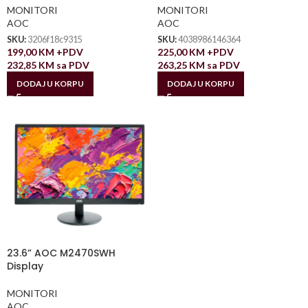
MONITORI
MONITORI
AOC
AOC
SKU:
3206f18c9315
SKU:
4038986146364
199,00
KM
+PDV
225,00
KM
+PDV
232,85
KM
sa PDV
263,25
KM
sa PDV
DODAJ U KORPU
DODAJ U KORPU
23.6” AOC M2470SWH
Display
MONITORI
AOC