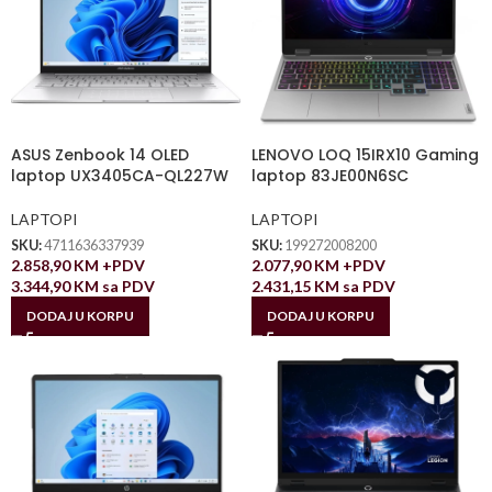
ASUS Zenbook 14 OLED
LENOVO LOQ 15IRX10 Gaming
laptop UX3405CA-QL227W
laptop 83JE00N6SC
LAPTOPI
LAPTOPI
SKU:
4711636337939
SKU:
199272008200
2.858,90
KM
+PDV
2.077,90
KM
+PDV
3.344,90
KM
sa PDV
2.431,15
KM
sa PDV
DODAJ U KORPU
DODAJ U KORPU