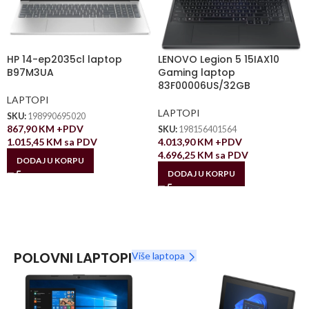
HP 14-ep2035cl laptop
LENOVO Legion 5 15IAX10
B97M3UA
Gaming laptop
83F00006US/32GB
LAPTOPI
LAPTOPI
SKU:
198990695020
867,90
KM
+PDV
SKU:
198156401564
1.015,45
KM
sa PDV
4.013,90
KM
+PDV
4.696,25
KM
sa PDV
DODAJ U KORPU
DODAJ U KORPU
POLOVNI LAPTOPI
Više laptopa