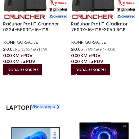
Računar ProfIT Cruncher
Računar ProfIT Gladiator
0324-5600G-16-1TB
7600X-16-1TB-3050 6GB
KONFIGURACIJE
KONFIGURACIJE
SKU:
CRUN56G16G1TW
SKU:
GL76X-16G-1-3050
0,00
KM
+PDV
0,00
KM
+PDV
0,00
KM
sa PDV
0,00
KM
sa PDV
DODAJ U KORPU
DODAJ U KORPU
LAPTOPI
Više laptopa