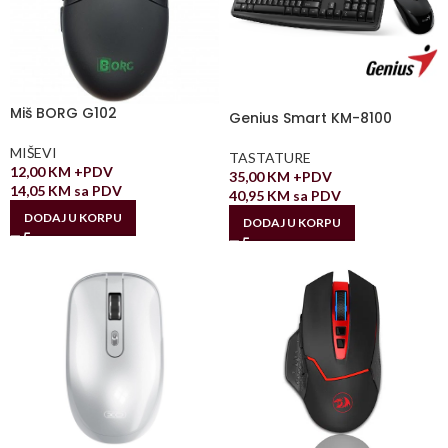
Miš BORG G102
Genius Smart KM-8100
MIŠEVI
TASTATURE
12,00
KM
+PDV
35,00
KM
+PDV
14,05
KM
sa PDV
40,95
KM
sa PDV
DODAJ U KORPU
DODAJ U KORPU