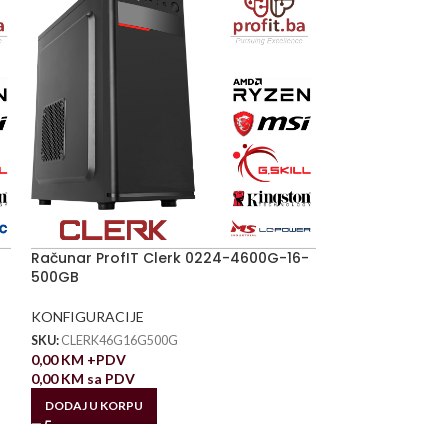
Računar ProfIT Clerk 0224-4600G-16-
500GB
KONFIGURACIJE
SKU:
CLERK46G16G500G
0,00
KM
+PDV
0,00
KM
sa PDV
DODAJ U KORPU