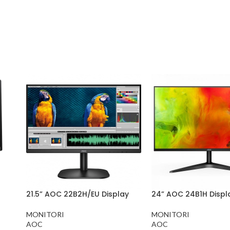
21.5” AOC 22B2H/EU Display
24” AOC 24B1H Displ
MONITORI
MONITORI
AOC
AOC