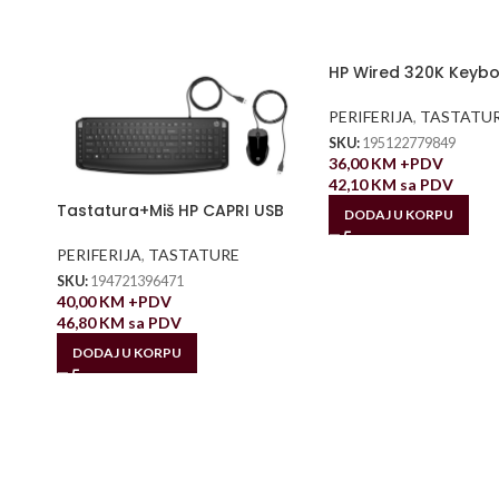
HP Wired 320K Keyb
PERIFERIJA
,
TASTATU
SKU:
195122779849
36,00
KM
+PDV
42,10
KM
sa PDV
Tastatura+Miš HP CAPRI USB
DODAJ U KORPU
PERIFERIJA
,
TASTATURE
SKU:
194721396471
40,00
KM
+PDV
46,80
KM
sa PDV
DODAJ U KORPU