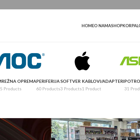
L
HOME
O NAMA
SHOP
KORPA
MREŽNA OPREMA
PERIFERIJA
SOFTVER
KABLOVI/ADAPTERI
POTRO
5 Products
60 Products
3 Products
1 Product
31 Prod