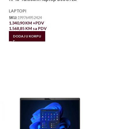
LAPTOPI
SKU:
199764952424
1.340,90
KM
+PDV
1.568,85
KM
sa PDV
DODAJ U KORPU