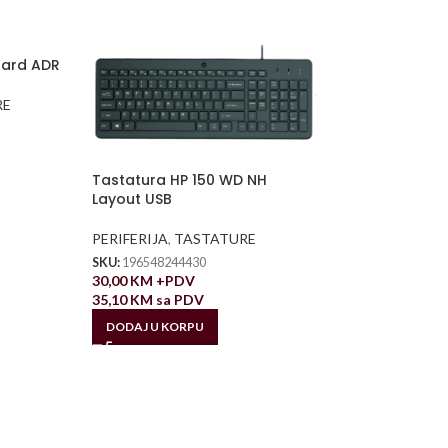
oard ADR
RE
Tastatura HP 150 WD NH
Layout USB
PERIFERIJA
,
TASTATURE
SKU:
196548244430
30,00
KM
+PDV
35,10
KM
sa PDV
DODAJ U KORPU