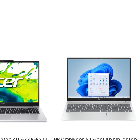
laptop AL15-44P-R20J
HP OmniBook 5 16-ba1009nm laptop