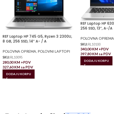
REF Laptop HP 630 
256 SSD, 13”, A-/A
REF Laptop HP 745 G5, Ryzen 3 2300U,
POLOVNA OPREMA
8 GB, 256 SSD, 14” A- / A
SKU:
RL10100
340,00
KM
+PDV
POLOVNA OPREMA
,
POLOVNI LAPTOPI
397,80
KM
sa PDV
SKU:
RL10095
DODAJ U KORPU
280,00
KM
+PDV
327,60
KM
sa PDV
DODAJ U KORPU