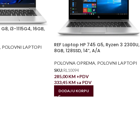
G8, i3-1115G4, 16GB,
REF Laptop HP 745 G5, Ryzen 3 2300U,
,
POLOVNI LAPTOPI
8GB, 128SSD, 14”, A/A
POLOVNA OPREMA
,
POLOVNI LAPTOPI
SKU:
RL10094
285,00
KM
+PDV
333,45
KM
sa PDV
DODAJ U KORPU