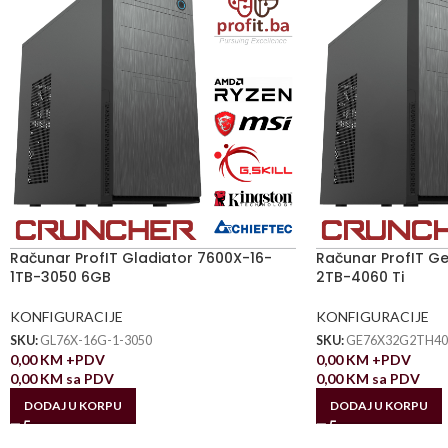
Računar ProfIT Gladiator 7600X-16-
Računar ProfIT G
1TB-3050 6GB
2TB-4060 Ti
KONFIGURACIJE
KONFIGURACIJE
SKU:
GL76X-16G-1-3050
SKU:
GE76X32G2TH40
0,00
KM
+PDV
0,00
KM
+PDV
0,00
KM
sa PDV
0,00
KM
sa PDV
DODAJ U KORPU
DODAJ U KORPU