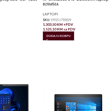
BZ6M5EA
LAPTOPI
SKU:
199251790829
1.303,50
KM
+PDV
1.525,10
KM
sa PDV
DODAJ U KORPU