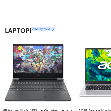
LAPTOPI
Više laptopa
HP Victus 15-fa2122nm Gaming laptop
ACER Aspire Lite 