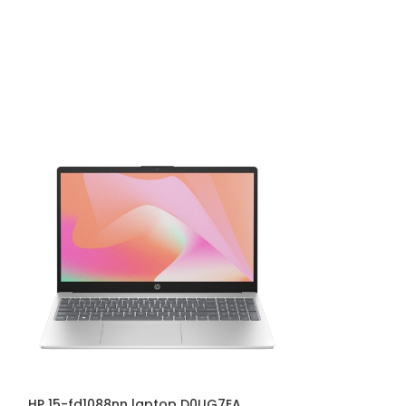
HP 15-fd1088nn laptop D0UG7EA