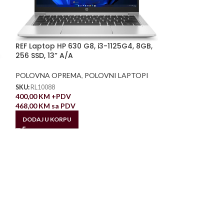
REF Laptop HP 630 G8, i3-1125G4, 8GB,
256 SSD, 13” A/A
POLOVNA OPREMA
,
POLOVNI LAPTOPI
SKU:
RL10088
400,00
KM
+PDV
468,00
KM
sa PDV
DODAJ U KORPU