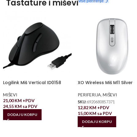
Tastature i miševi
više periferije
Logilink Miš Vertical ID0158
XO Wireless Miš M11 Silver
MIŠEVI
PERIFERIJA
,
MIŠEVI
21,00
KM
+PDV
SKU:
6920680857371
24,55
KM
sa PDV
12,82
KM
+PDV
15,00
KM
sa PDV
DODAJ U KORPU
DODAJ U KORPU