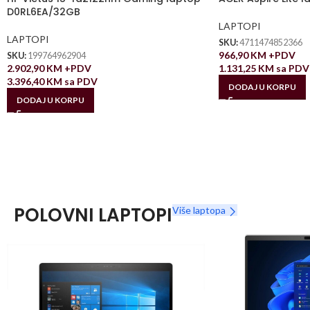
D0RL6EA/32GB
LAPTOPI
LAPTOPI
SKU:
4711474852366
966,90
KM
+PDV
SKU:
199764962904
2.902,90
KM
+PDV
1.131,25
KM
sa PDV
3.396,40
KM
sa PDV
DODAJ U KORPU
DODAJ U KORPU
POLOVNI LAPTOPI
Više laptopa