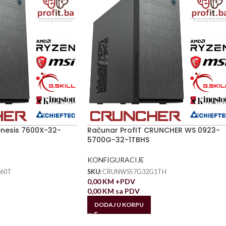
enesis 7600X-32-
Računar ProfIT CRUNCHER WS 0923-
5700G-32-1TBHS
KONFIGURACIJE
60T
SKU:
CRUNWS57G32G1TH
0,00
KM
+PDV
0,00
KM
sa PDV
DODAJ U KORPU