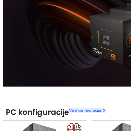
Snaga radnih stanica nikada nije bila povoljnija
Nova Ryzen 7000 serija
PC konfiguracije
Više konfiguracija
Naruči