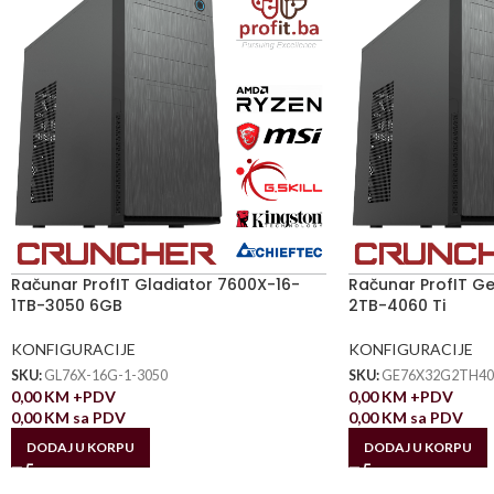
Računar ProfIT Gladiator 7600X-16-
Računar ProfIT G
1TB-3050 6GB
2TB-4060 Ti
KONFIGURACIJE
KONFIGURACIJE
SKU:
GL76X-16G-1-3050
SKU:
GE76X32G2TH40
0,00
KM
+PDV
0,00
KM
+PDV
0,00
KM
sa PDV
0,00
KM
sa PDV
DODAJ U KORPU
DODAJ U KORPU