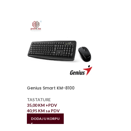
Genius Smart KM-8100
TASTATURE
35,00
KM
+PDV
40,95
KM
sa PDV
DODAJ U KORPU