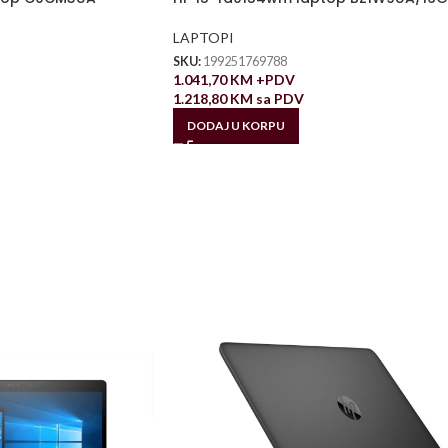
LAPTOPI
SKU:
199251769788
1.041,70
KM
+PDV
1.218,80
KM
sa PDV
DODAJ U KORPU