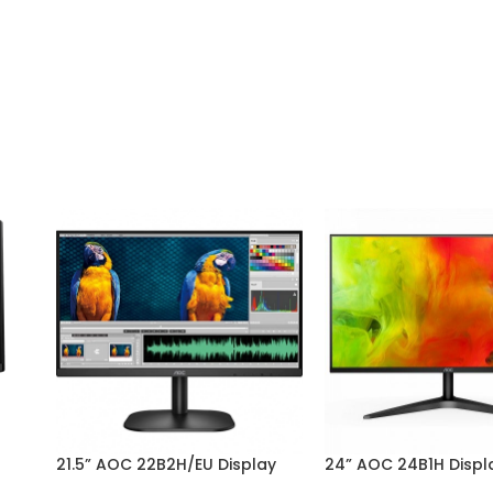
21.5” AOC 22B2H/EU Display
24” AOC 24B1H Displ