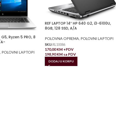
REF LAPTOP 14″ HP 640 G2, i3-6100U,
8GB, 128 SSD, A/A
 G5, Ryzen 5 PRO, 8
POLOVNA OPREMA
,
POLOVNI LAPTOPI
/A-
SKU:
RL10086
170,00
KM
+PDV
,
POLOVNI LAPTOPI
198,90
KM
sa PDV
DODAJ U KORPU