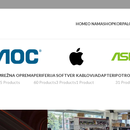
L
HOME
O NAMA
SHOP
KORPA
MREŽNA OPREMA
PERIFERIJA
SOFTVER
KABLOVI/ADAPTERI
POTRO
5 Products
60 Products
3 Products
1 Product
31 Prod