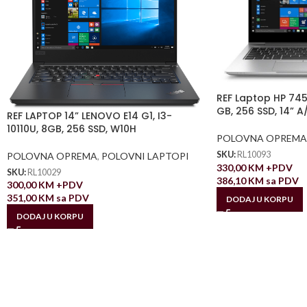
REF Laptop HP 745
GB, 256 SSD, 14” A
REF LAPTOP 14” LENOVO E14 G1, I3-
10110U, 8GB, 256 SSD, W10H
POLOVNA OPREMA
SKU:
RL10093
POLOVNA OPREMA
,
POLOVNI LAPTOPI
330,00
KM
+PDV
SKU:
RL10029
386,10
KM
sa PDV
300,00
KM
+PDV
351,00
KM
sa PDV
DODAJ U KORPU
DODAJ U KORPU