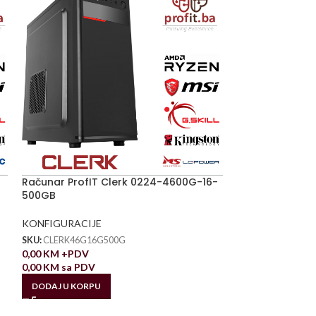
Računar ProfIT Clerk 0224-4600G-16-
500GB
KONFIGURACIJE
SKU:
CLERK46G16G500G
0,00
KM
+PDV
0,00
KM
sa PDV
DODAJ U KORPU