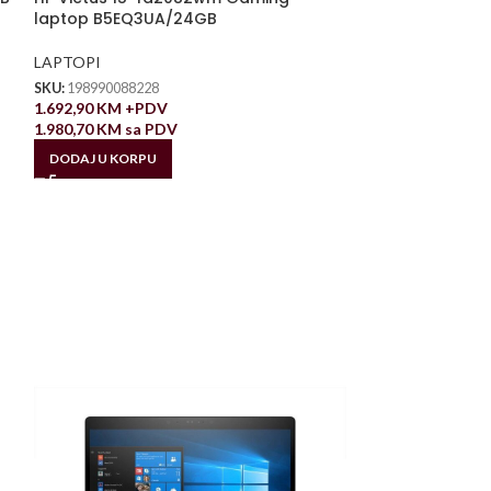
laptop B5EQ3UA/24GB
LAPTOPI
SKU:
198990088228
1.692,90
KM
+PDV
1.980,70
KM
sa PDV
DODAJ U KORPU