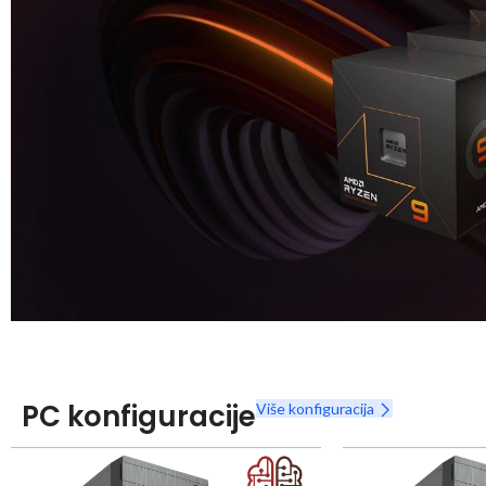
Snaga radnih stanica nikada nije bila povoljnija
Nova Ryzen 7000 serija
PC konfiguracije
Više konfiguracija
Naruči