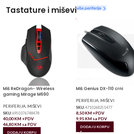
Tastature i miševi
više periferije
Miš ReDragon- Wireless
Miš Genius DX-110 crni
gaming Mirage M690
PERIFERIJA
,
MIŠEVI
PERIFERIJA
,
MIŠEVI
SKU:
4710268251477
8,50
KM
+PDV
SKU:
6950376748478
40,00
KM
+PDV
9,95
KM
sa PDV
46,80
KM
sa PDV
DODAJ U KORPU
DODAJ U KORPU