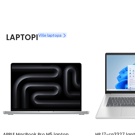
LAPTOPI
Više laptopa
APPLE MacBook Pro M5 laptop
HP 17-cn3327 la