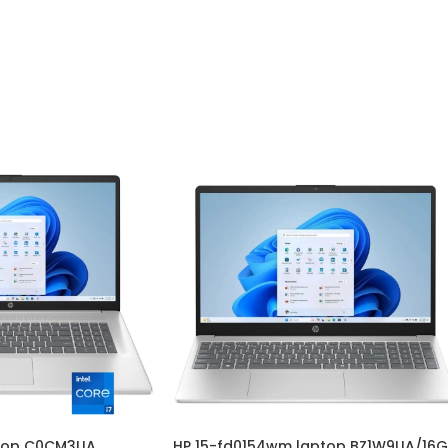
ptop C0CM3UA
HP 15-fd0154wm laptop BZ1W9UA/16