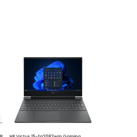
GB
HP Victus 15-fa2082wm Gaming