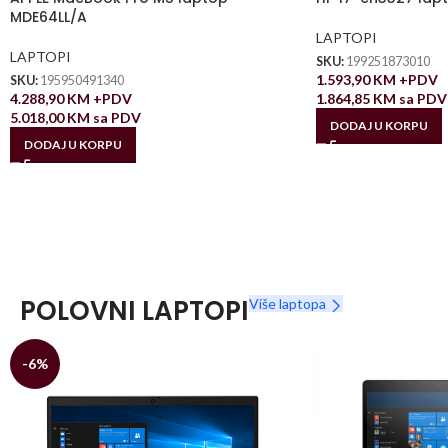
MDE64LL/A
LAPTOPI
LAPTOPI
SKU:
199251873010
1.593,90
KM
+PDV
SKU:
195950491340
4.288,90
KM
+PDV
1.864,85
KM
sa PDV
5.018,00
KM
sa PDV
DODAJ U KORPU
DODAJ U KORPU
POLOVNI LAPTOPI
Više laptopa
-6%