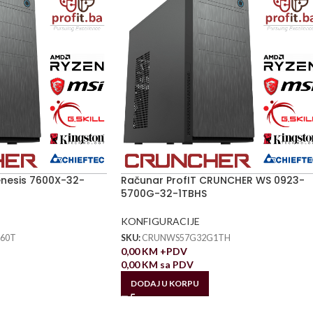
enesis 7600X-32-
Računar ProfIT CRUNCHER WS 0923-
5700G-32-1TBHS
KONFIGURACIJE
60T
SKU:
CRUNWS57G32G1TH
0,00
KM
+PDV
0,00
KM
sa PDV
DODAJ U KORPU