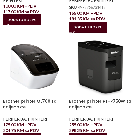
PRINTERI
PERIFERIJA
,
PRINTERI
100,00
KM
+PDV
SKU:
4977766721417
117,00
KM
sa PDV
155,00
KM
+PDV
181,35
KM
sa PDV
DODAJ U KORPU
DODAJ U KORPU
Brother printer QL700 za
Brother printer PT-P750W za
naljepnice
naljepnice
PERIFERIJA
,
PRINTERI
PERIFERIJA
,
PRINTERI
175,00
KM
+PDV
255,00
KM
+PDV
204,75
KM
sa PDV
298,35
KM
sa PDV