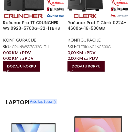
Računar ProfIT CRUNCHER
Računar ProfIT Clerk 0224-
WS 0923-5700G-32-1TBHS
4600G-16-500GB
KONFIGURACIJE
KONFIGURACIJE
SKU:
CRUNWS57G32G1TH
SKU:
CLERK46G16G500G
0,00
KM
+PDV
0,00
KM
+PDV
0,00
KM
sa PDV
0,00
KM
sa PDV
DODAJ U KORPU
DODAJ U KORPU
LAPTOPI
Više laptopa