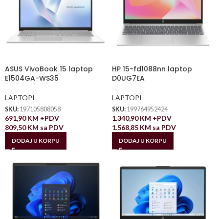
ASUS VivoBook 15 laptop
HP 15-fd1088nn laptop
E1504GA-WS35
D0UG7EA
LAPTOPI
LAPTOPI
SKU:
197105808058
SKU:
199764952424
691,90
KM
+PDV
1.340,90
KM
+PDV
809,50
KM
sa PDV
1.568,85
KM
sa PDV
DODAJ U KORPU
DODAJ U KORPU