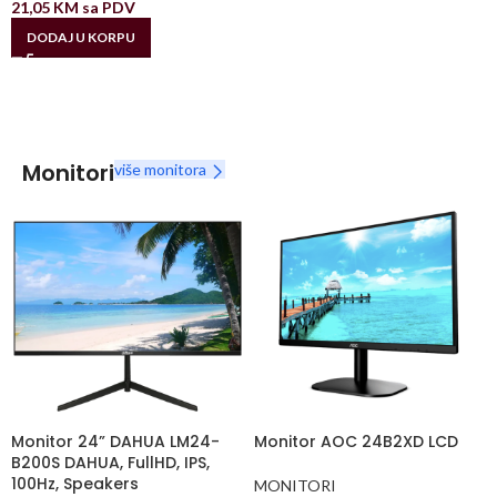
21,05
KM
sa PDV
DODAJ U KORPU
Monitori
više monitora
Monitor 24” DAHUA LM24-
Monitor AOC 24B2XD LCD
B200S DAHUA, FullHD, IPS,
100Hz, Speakers
MONITORI