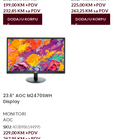
199,00
KM
+PDV
225,00
KM
+PDV
232,85
KM
sa PDV
263,25
KM
sa PDV
DODAJ U KORPU
DODAJ U KORPU
23.6” AOC M2470SWH
Display
MONITORI
AOC
SKU:
4038986144995
229,00
KM
+PDV
267,95
KM
sa PDV