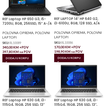
REF LAPTOP 14″ HP 640 G2,
REF Laptop HP 650 G3, i5-
i3-6100U, 8GB, 128 SSD, A/A
7200U, 8GB, 256SSD, 15” A-/A
POLOVNA OPREMA
,
POLOVNI
POLOVNA OPREMA
,
POLOVNI
LAPTOPI
LAPTOPI
SKU:
RL10086
SKU:
RL10089
170,00
KM
+PDV
340,00
KM
+PDV
198,90
KM
sa PDV
397,80
KM
sa PDV
DODAJ U KORPU
DODAJ U KORPU
REF Laptop HP 630 G8, i3-
REF Laptop HP 630 G8, i3-
1115G4, 16GB, 256 SSD, 13”
1115G4, 16GB, 256 SSD, 13”,