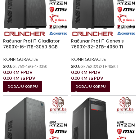
Računar ProfIT Gladiator
Računar ProfIT Genesis
7600X-16-1TB-3050 6GB
7600X-32-2TB-4060 Ti
KONFIGURACIJE
KONFIGURACIJE
SKU:
GL76X-16G-1-3050
SKU:
GE76X32G2TH4060T
0,00
KM
+PDV
0,00
KM
+PDV
0,00
KM
sa PDV
0,00
KM
sa PDV
DODAJ U KORPU
DODAJ U KORPU