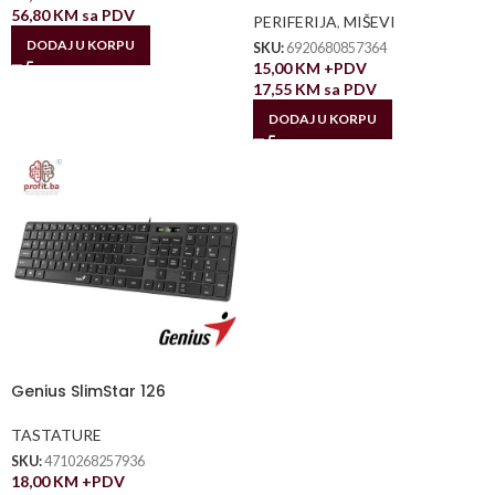
56,80
KM
sa PDV
PERIFERIJA
,
MIŠEVI
DODAJ U KORPU
SKU:
6920680857364
15,00
KM
+PDV
17,55
KM
sa PDV
DODAJ U KORPU
Genius SlimStar 126
TASTATURE
SKU:
4710268257936
18,00
KM
+PDV