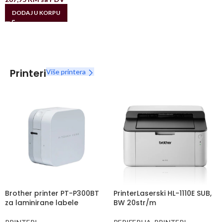
DODAJ U KORPU
Printeri
Više printera
Brother printer PT-P300BT
PrinterLaserski HL-1110E SUB,
za laminirane labele
BW 20str/m