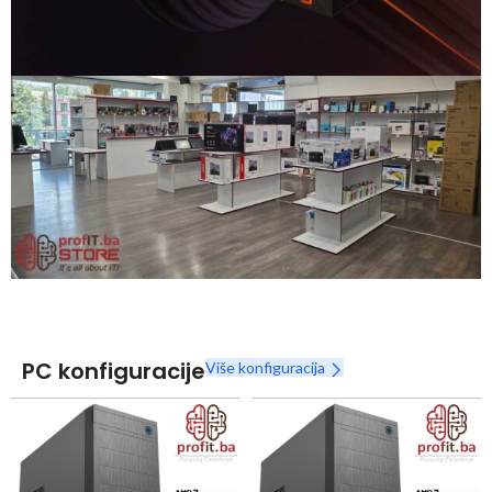
Snaga radnih stanica nikada nije bila povoljnija
Nova Ryzen 7000 serija
Naruči
PC konfiguracije
Više konfiguracija