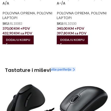
A/A
A-/A
POLOVNA OPREMA
,
POLOVNI
POLOVNA OPREMA
,
POLOVNI
LAPTOPI
LAPTOPI
SKU:
RL10083
SKU:
RL10100
370,00
KM
+PDV
340,00
KM
+PDV
432,90
KM
sa PDV
397,80
KM
sa PDV
DODAJ U KORPU
DODAJ U KORPU
Tastature i miševi
više periferije