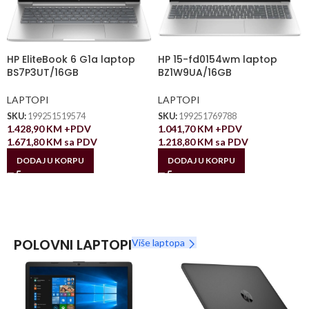
HP EliteBook 6 G1a laptop
HP 15-fd0154wm laptop
BS7P3UT/16GB
BZ1W9UA/16GB
LAPTOPI
LAPTOPI
SKU:
199251519574
SKU:
199251769788
1.428,90
KM
+PDV
1.041,70
KM
+PDV
1.671,80
KM
sa PDV
1.218,80
KM
sa PDV
DODAJ U KORPU
DODAJ U KORPU
POLOVNI LAPTOPI
Više laptopa