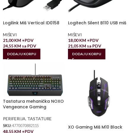
Logilink Miš Vertical ID0158
Logitech Silent B110 USB miš
MIŠEVI
MIŠEVI
21,00
KM
+PDV
18,00
KM
+PDV
24,55
KM
sa PDV
21,05
KM
sa PDV
DODAJ U KORPU
DODAJ U KORPU
Tastatura mehanička NOXO
Vengeance Gaming
PERIFERIJA
,
TASTATURE
SKU:
4770070882115
XO Gaming Miš M10 Black
48,55
KM
+PDV