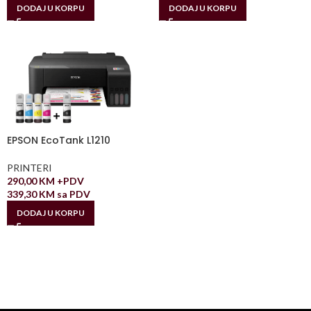
DODAJ U KORPU
DODAJ U KORPU
EPSON EcoTank L1210
PRINTERI
290,00
KM
+PDV
339,30
KM
sa PDV
DODAJ U KORPU