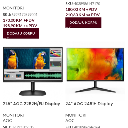
SKU:
4038986147170
MONITORI
180,00
KM
+PDV
210,60
KM
sa PDV
SKU:
6923172599001
170,00
KM
+PDV
DODAJ U KORPU
198,90
KM
sa PDV
DODAJ U KORPU
21.5” AOC 22B2H/EU Display
24” AOC 24B1H Display
MONITORI
MONITORI
AOC
AOC
SKU:
3206f18c9315
SKU:
4038986146364