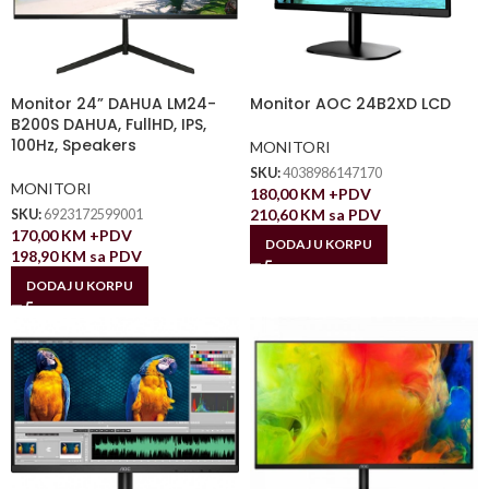
Monitor 24” DAHUA LM24-
Monitor AOC 24B2XD LCD
B200S DAHUA, FullHD, IPS,
100Hz, Speakers
MONITORI
SKU:
4038986147170
MONITORI
180,00
KM
+PDV
210,60
KM
sa PDV
SKU:
6923172599001
170,00
KM
+PDV
DODAJ U KORPU
198,90
KM
sa PDV
DODAJ U KORPU