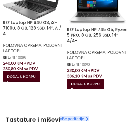
REF Laptop HP 640 G3, i3-
7100U, 8 GB, 128 SSD, 14”, A /
REF Laptop HP 745 G5, Ryzen
A
5 PRO, 8 GB, 256 SSD, 14”
A/A-
POLOVNA OPREMA
,
POLOVNI
LAPTOPI
POLOVNA OPREMA
,
POLOVNI
LAPTOPI
SKU:
RL10085
240,00
KM
+PDV
SKU:
RL10093
280,80
KM
sa PDV
330,00
KM
+PDV
386,10
KM
sa PDV
DODAJ U KORPU
DODAJ U KORPU
Tastature i miševi
više periferije