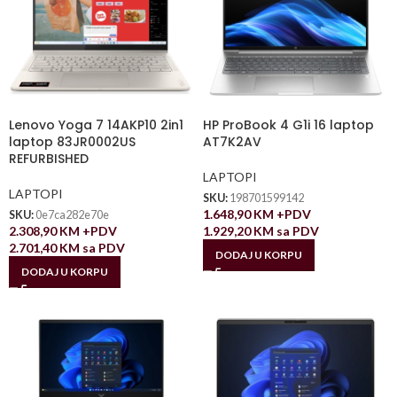
Lenovo Yoga 7 14AKP10 2in1
HP ProBook 4 G1i 16 laptop
laptop 83JR0002US
AT7K2AV
REFURBISHED
LAPTOPI
LAPTOPI
SKU:
198701599142
1.648,90
KM
+PDV
SKU:
0e7ca282e70e
2.308,90
KM
+PDV
1.929,20
KM
sa PDV
2.701,40
KM
sa PDV
DODAJ U KORPU
DODAJ U KORPU