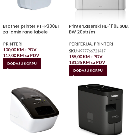
Brother printer PT-P300BT
PrinterLaserski HL-1110E SUB,
za laminirane labele
BW 20str/m
PRINTERI
PERIFERIJA
,
PRINTERI
100,00
KM
+PDV
SKU:
4977766721417
117,00
KM
sa PDV
155,00
KM
+PDV
181,35
KM
sa PDV
DODAJ U KORPU
DODAJ U KORPU