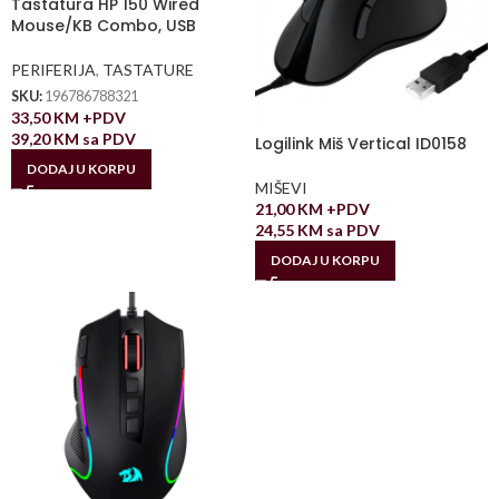
Tastatura HP 150 Wired
Mouse/KB Combo, USB
PERIFERIJA
,
TASTATURE
SKU:
196786788321
33,50
KM
+PDV
39,20
KM
sa PDV
Logilink Miš Vertical ID0158
DODAJ U KORPU
MIŠEVI
21,00
KM
+PDV
24,55
KM
sa PDV
DODAJ U KORPU