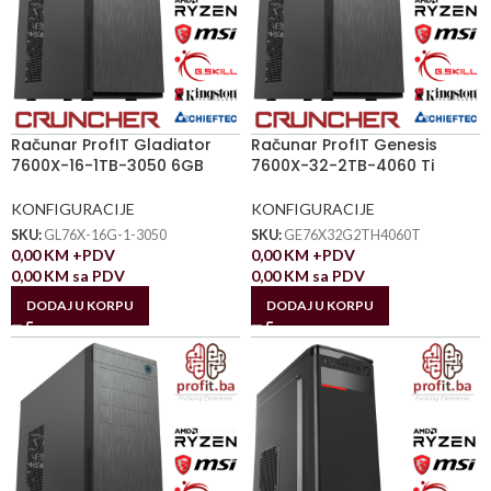
Računar ProfIT Gladiator
Računar ProfIT Genesis
7600X-16-1TB-3050 6GB
7600X-32-2TB-4060 Ti
KONFIGURACIJE
KONFIGURACIJE
SKU:
GL76X-16G-1-3050
SKU:
GE76X32G2TH4060T
0,00
KM
+PDV
0,00
KM
+PDV
0,00
KM
sa PDV
0,00
KM
sa PDV
DODAJ U KORPU
DODAJ U KORPU