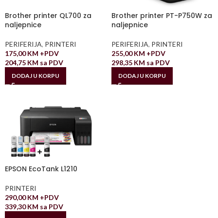
Brother printer QL700 za
Brother printer PT-P750W za
naljepnice
naljepnice
PERIFERIJA
,
PRINTERI
PERIFERIJA
,
PRINTERI
175,00
KM
+PDV
255,00
KM
+PDV
204,75
KM
sa PDV
298,35
KM
sa PDV
DODAJ U KORPU
DODAJ U KORPU
EPSON EcoTank L1210
PRINTERI
290,00
KM
+PDV
339,30
KM
sa PDV