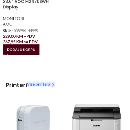
23.6” AOC M2470SWH
Display
MONITORI
AOC
SKU:
4038986144995
229,00
KM
+PDV
267,95
KM
sa PDV
DODAJ U KORPU
Printeri
Više printera