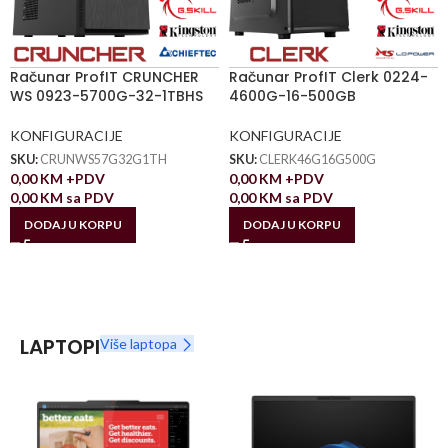
Računar ProfIT CRUNCHER
Računar ProfIT Clerk 0224-
WS 0923-5700G-32-1TBHS
4600G-16-500GB
KONFIGURACIJE
KONFIGURACIJE
SKU:
CRUNWS57G32G1TH
SKU:
CLERK46G16G500G
0,00
KM
+PDV
0,00
KM
+PDV
0,00
KM
sa PDV
0,00
KM
sa PDV
DODAJ U KORPU
DODAJ U KORPU
LAPTOPI
Više laptopa