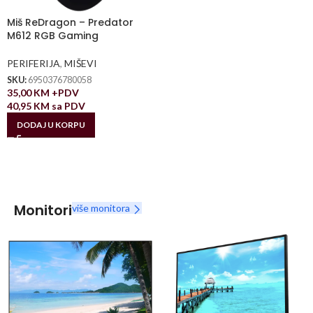
Miš ReDragon – Predator
M612 RGB Gaming
PERIFERIJA
,
MIŠEVI
SKU:
6950376780058
35,00
KM
+PDV
40,95
KM
sa PDV
DODAJ U KORPU
Monitori
više monitora