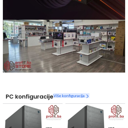
Snaga radnih stanica nikada nije bila povoljnija
Nova Ryzen 7000 serija
Naruči
PC konfiguracije
Više konfiguracija