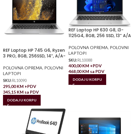
REF Laptop HP 630 G8, i3-
1125G4, 8GB, 256 SSD, 13” A/A
POLOVNA OPREMA
,
POLOVNI
REF Laptop HP 745 G6, Ryzen
LAPTOPI
3 PRO, 8GB, 256SSD, 14”, A/A-
SKU:
RL10088
400,00
KM
+PDV
POLOVNA OPREMA
,
POLOVNI
468,00
KM
sa PDV
LAPTOPI
DODAJ U KORPU
SKU:
RL10090
295,00
KM
+PDV
345,15
KM
sa PDV
DODAJ U KORPU