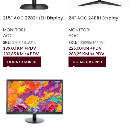
21.5” AOC 22B2H/EU Display
24” AOC 24B1H Display
MONITORI
MONITORI
AOC
AOC
SKU:
3206f18c9315
SKU:
4038986146364
199,00
KM
+PDV
225,00
KM
+PDV
232,85
KM
sa PDV
263,25
KM
sa PDV
DODAJ U KORPU
DODAJ U KORPU