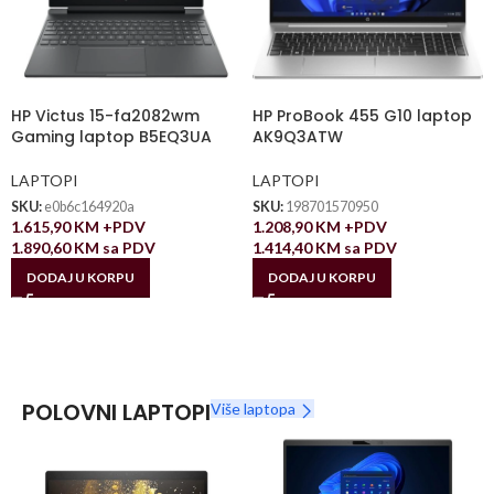
HP Victus 15-fa2082wm
HP ProBook 455 G10 laptop
Gaming laptop B5EQ3UA
AK9Q3ATW
LAPTOPI
LAPTOPI
SKU:
e0b6c164920a
SKU:
198701570950
1.615,90
KM
+PDV
1.208,90
KM
+PDV
1.890,60
KM
sa PDV
1.414,40
KM
sa PDV
DODAJ U KORPU
DODAJ U KORPU
POLOVNI LAPTOPI
Više laptopa