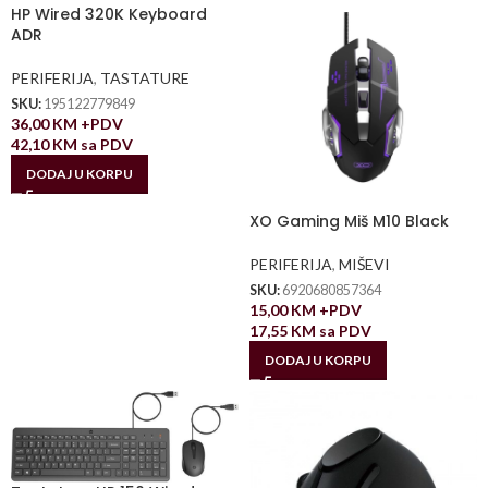
HP Wired 320K Keyboard
ADR
PERIFERIJA
,
TASTATURE
SKU:
195122779849
36,00
KM
+PDV
42,10
KM
sa PDV
DODAJ U KORPU
XO Gaming Miš M10 Black
PERIFERIJA
,
MIŠEVI
SKU:
6920680857364
15,00
KM
+PDV
17,55
KM
sa PDV
DODAJ U KORPU