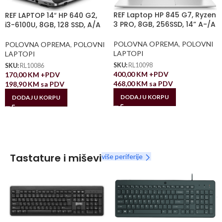
REF Laptop HP 845 G7, Ryzen
REF LAPTOP 14″ HP 640 G2,
3 PRO, 8GB, 256SSD, 14” A-/A
i3-6100U, 8GB, 128 SSD, A/A
POLOVNA OPREMA
,
POLOVNI
POLOVNA OPREMA
,
POLOVNI
LAPTOPI
LAPTOPI
SKU:
RL10098
SKU:
RL10086
400,00
KM
+PDV
170,00
KM
+PDV
468,00
KM
sa PDV
198,90
KM
sa PDV
DODAJ U KORPU
DODAJ U KORPU
Tastature i miševi
više periferije