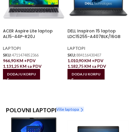
ACER Aspire Lite laptop
DELL Inspiron 15 laptop
AL15-44P-R20J
LDC15255-A407BLK/16GB
LAPTOPI
LAPTOPI
SKU:
4711474852366
SKU:
884116430407
966,90
KM
+PDV
1.010,90
KM
+PDV
1.131,25
KM
sa PDV
1.182,75
KM
sa PDV
DODAJ U KORPU
DODAJ U KORPU
POLOVNI LAPTOPI
Više laptopa