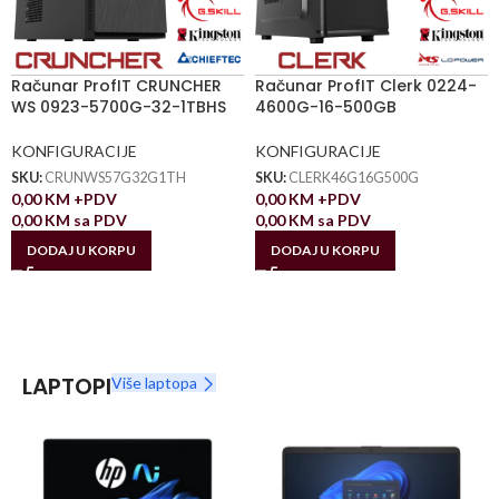
Računar ProfIT CRUNCHER
Računar ProfIT Clerk 0224-
WS 0923-5700G-32-1TBHS
4600G-16-500GB
KONFIGURACIJE
KONFIGURACIJE
SKU:
CRUNWS57G32G1TH
SKU:
CLERK46G16G500G
0,00
KM
+PDV
0,00
KM
+PDV
0,00
KM
sa PDV
0,00
KM
sa PDV
DODAJ U KORPU
DODAJ U KORPU
LAPTOPI
Više laptopa