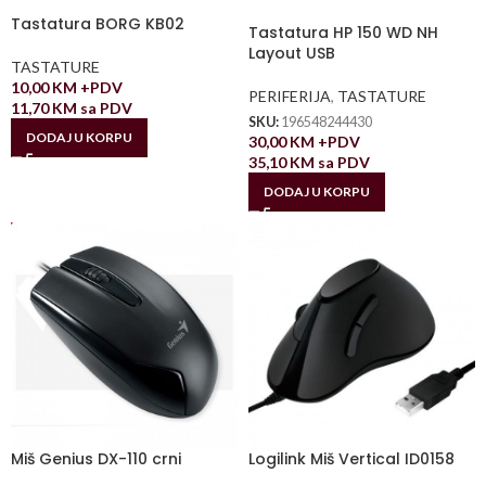
Tastatura BORG KB02
Tastatura HP 150 WD NH
Layout USB
TASTATURE
10,00
KM
+PDV
PERIFERIJA
,
TASTATURE
11,70
KM
sa PDV
SKU:
196548244430
DODAJ U KORPU
30,00
KM
+PDV
35,10
KM
sa PDV
DODAJ U KORPU
Miš Genius DX-110 crni
Logilink Miš Vertical ID0158