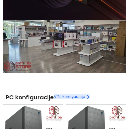
Snaga radnih stanica nikada nije bila povoljnija
Nova Ryzen 7000 serija
Naruči
PC konfiguracije
Više konfiguracija