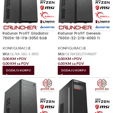
Računar ProfIT Gladiator
Računar ProfIT Genesis
7600X-16-1TB-3050 6GB
7600X-32-2TB-4060 Ti
KONFIGURACIJE
KONFIGURACIJE
SKU:
GL76X-16G-1-3050
SKU:
GE76X32G2TH4060T
0,00
KM
+PDV
0,00
KM
+PDV
0,00
KM
sa PDV
0,00
KM
sa PDV
DODAJ U KORPU
DODAJ U KORPU