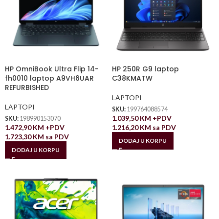
HP OmniBook Ultra Flip 14-
HP 250R G9 laptop
fh0010 laptop A9VH6UAR
C38KMATW
REFURBISHED
LAPTOPI
LAPTOPI
SKU:
199764088574
1.039,50
KM
+PDV
SKU:
198990153070
1.472,90
KM
+PDV
1.216,20
KM
sa PDV
1.723,30
KM
sa PDV
DODAJ U KORPU
DODAJ U KORPU