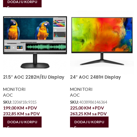
DODAJ U KORPU
21.5” AOC 22B2H/EU Display
24” AOC 24B1H Display
MONITORI
MONITORI
AOC
AOC
SKU:
3206f18c9315
SKU:
4038986146364
199,00
KM
+PDV
225,00
KM
+PDV
232,85
KM
sa PDV
263,25
KM
sa PDV
DODAJ U KORPU
DODAJ U KORPU