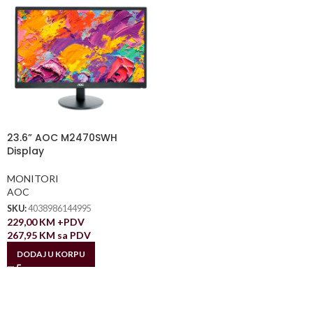
23.6” AOC M2470SWH
Display
MONITORI
AOC
SKU:
4038986144995
229,00
KM
+PDV
267,95
KM
sa PDV
DODAJ U KORPU