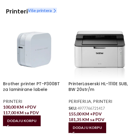
Printeri
Više printera
Brother printer PT-P300BT
PrinterLaserski HL-1110E SUB,
za laminirane labele
BW 20str/m
PRINTERI
PERIFERIJA
,
PRINTERI
100,00
KM
+PDV
SKU:
4977766721417
117,00
KM
sa PDV
155,00
KM
+PDV
181,35
KM
sa PDV
DODAJ U KORPU
DODAJ U KORPU