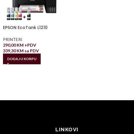
EPSON EcoTank L1210
PRINTERI
290,00
KM
+PDV
339,30
KM
sa PDV
DODAJ U KORPU
LINKOVI