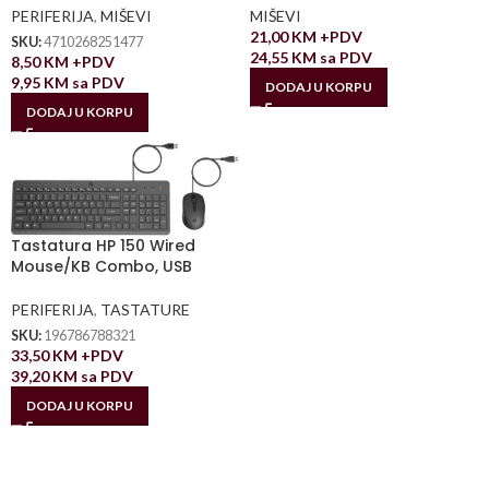
PERIFERIJA
,
MIŠEVI
MIŠEVI
21,00
KM
+PDV
SKU:
4710268251477
24,55
KM
sa PDV
8,50
KM
+PDV
9,95
KM
sa PDV
DODAJ U KORPU
DODAJ U KORPU
Tastatura HP 150 Wired
Mouse/KB Combo, USB
PERIFERIJA
,
TASTATURE
SKU:
196786788321
33,50
KM
+PDV
39,20
KM
sa PDV
DODAJ U KORPU