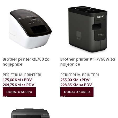
Brother printer QL700 za
Brother printer PT-P750W za
naljepnice
naljepnice
PERIFERIJA
,
PRINTERI
PERIFERIJA
,
PRINTERI
175,00
KM
+PDV
255,00
KM
+PDV
204,75
KM
sa PDV
298,35
KM
sa PDV
DODAJ U KORPU
DODAJ U KORPU