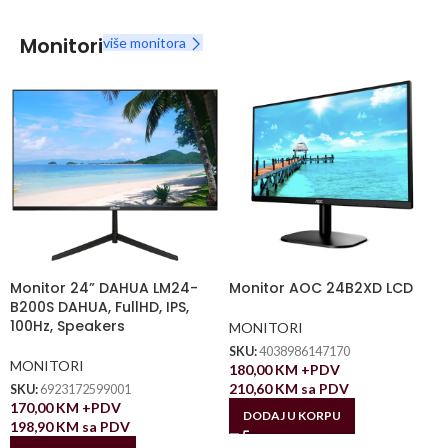
Monitori
više monitora
Monitor 24” DAHUA LM24-
Monitor AOC 24B2XD LCD
B200S DAHUA, FullHD, IPS,
100Hz, Speakers
MONITORI
SKU:
4038986147170
MONITORI
180,00
KM
+PDV
210,60
KM
sa PDV
SKU:
6923172599001
170,00
KM
+PDV
DODAJ U KORPU
198,90
KM
sa PDV