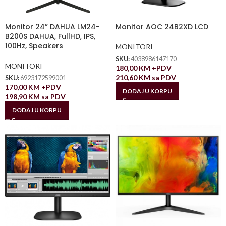
Monitor 24” DAHUA LM24-
Monitor AOC 24B2XD LCD
B200S DAHUA, FullHD, IPS,
100Hz, Speakers
MONITORI
SKU:
4038986147170
MONITORI
180,00
KM
+PDV
210,60
KM
sa PDV
SKU:
6923172599001
170,00
KM
+PDV
DODAJ U KORPU
198,90
KM
sa PDV
DODAJ U KORPU