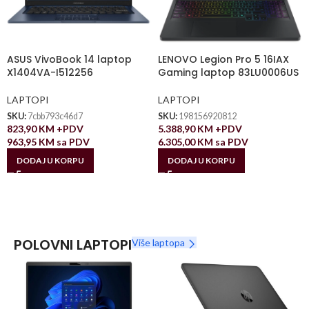
ASUS VivoBook 14 laptop
LENOVO Legion Pro 5 16IAX
X1404VA-I512256
Gaming laptop 83LU0006US
LAPTOPI
LAPTOPI
SKU:
7cbb793c46d7
SKU:
198156920812
823,90
KM
+PDV
5.388,90
KM
+PDV
963,95
KM
sa PDV
6.305,00
KM
sa PDV
DODAJ U KORPU
DODAJ U KORPU
POLOVNI LAPTOPI
Više laptopa