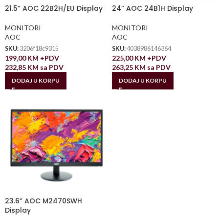
21.5” AOC 22B2H/EU Display
24” AOC 24B1H Display
MONITORI
MONITORI
AOC
AOC
SKU:
3206f18c9315
SKU:
4038986146364
199,00
KM
+PDV
225,00
KM
+PDV
232,85
KM
sa PDV
263,25
KM
sa PDV
DODAJ U KORPU
DODAJ U KORPU
23.6” AOC M2470SWH
Display