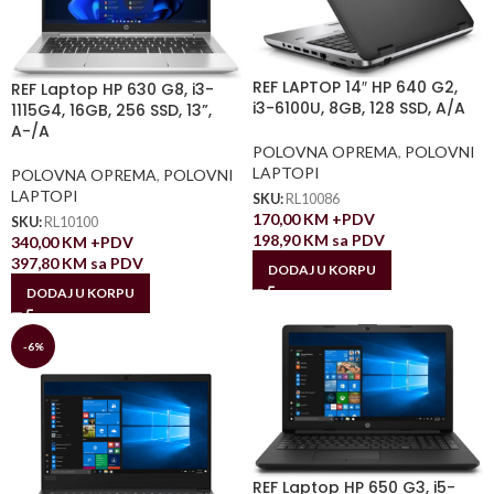
REF LAPTOP 14″ HP 640 G2,
REF Laptop HP 630 G8, i3-
i3-6100U, 8GB, 128 SSD, A/A
1115G4, 16GB, 256 SSD, 13”,
A-/A
POLOVNA OPREMA
,
POLOVNI
LAPTOPI
POLOVNA OPREMA
,
POLOVNI
LAPTOPI
SKU:
RL10086
170,00
KM
+PDV
SKU:
RL10100
198,90
KM
sa PDV
340,00
KM
+PDV
397,80
KM
sa PDV
DODAJ U KORPU
DODAJ U KORPU
-6%
REF Laptop HP 650 G3, i5-