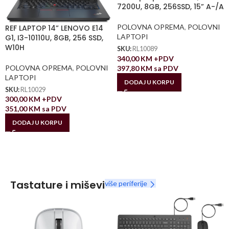
7200U, 8GB, 256SSD, 15” A-/A
POLOVNA OPREMA
,
POLOVNI
REF LAPTOP 14” LENOVO E14
LAPTOPI
G1, I3-10110U, 8GB, 256 SSD,
W10H
SKU:
RL10089
340,00
KM
+PDV
POLOVNA OPREMA
,
POLOVNI
397,80
KM
sa PDV
LAPTOPI
DODAJ U KORPU
SKU:
RL10029
300,00
KM
+PDV
351,00
KM
sa PDV
DODAJ U KORPU
Tastature i miševi
više periferije