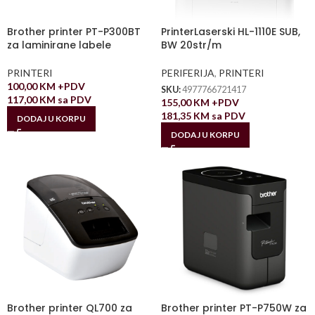
Brother printer PT-P300BT
PrinterLaserski HL-1110E SUB,
za laminirane labele
BW 20str/m
PRINTERI
PERIFERIJA
,
PRINTERI
100,00
KM
+PDV
SKU:
4977766721417
117,00
KM
sa PDV
155,00
KM
+PDV
181,35
KM
sa PDV
DODAJ U KORPU
DODAJ U KORPU
Brother printer QL700 za
Brother printer PT-P750W za