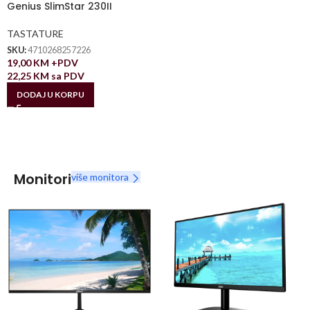
Genius SlimStar 230II
TASTATURE
SKU:
4710268257226
19,00
KM
+PDV
22,25
KM
sa PDV
DODAJ U KORPU
Monitori
više monitora