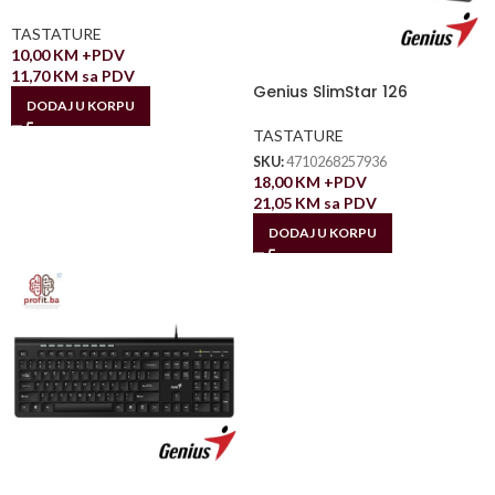
TASTATURE
10,00
KM
+PDV
11,70
KM
sa PDV
Genius SlimStar 126
DODAJ U KORPU
TASTATURE
SKU:
4710268257936
18,00
KM
+PDV
21,05
KM
sa PDV
DODAJ U KORPU