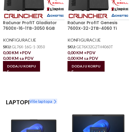
Računar ProfIT Gladiator
Računar ProfIT Genesis
7600X-16-1TB-3050 6GB
7600X-32-2TB-4060 Ti
KONFIGURACIJE
KONFIGURACIJE
SKU:
GL76X-16G-1-3050
SKU:
GE76X32G2TH4060T
0,00
KM
+PDV
0,00
KM
+PDV
0,00
KM
sa PDV
0,00
KM
sa PDV
DODAJ U KORPU
DODAJ U KORPU
LAPTOPI
Više laptopa