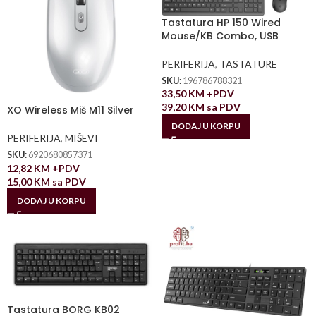
Tastatura HP 150 Wired
Mouse/KB Combo, USB
PERIFERIJA
,
TASTATURE
SKU:
196786788321
33,50
KM
+PDV
39,20
KM
sa PDV
XO Wireless Miš M11 Silver
DODAJ U KORPU
PERIFERIJA
,
MIŠEVI
SKU:
6920680857371
12,82
KM
+PDV
15,00
KM
sa PDV
DODAJ U KORPU
Tastatura BORG KB02