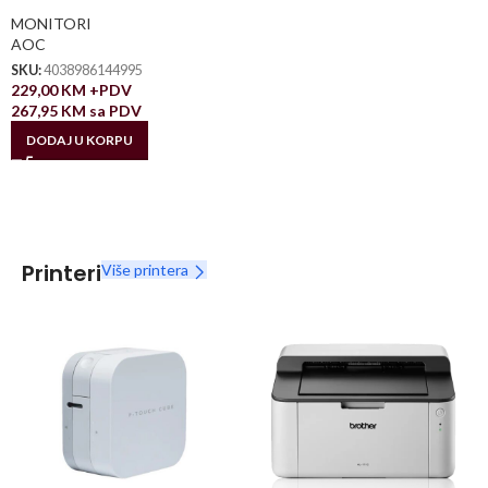
MONITORI
AOC
SKU:
4038986144995
229,00
KM
+PDV
267,95
KM
sa PDV
DODAJ U KORPU
Printeri
Više printera