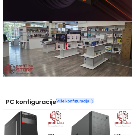
Snaga radnih stanica nikada nije bila povoljnija
Nova Ryzen 7000 serija
Naruči
PC konfiguracije
Više konfiguracija