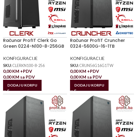
Računar ProfIT Clerk Go
Računar ProfIT Cruncher
Green 0224-N100-8-256GB
0324-5600G-16-1TB
KONFIGURACIJE
KONFIGURACIJE
SKU:
CLERKN100-8-256
SKU:
CRUN56G16G1TW
0,00
KM
+PDV
0,00
KM
+PDV
0,00
KM
sa PDV
0,00
KM
sa PDV
DODAJ U KORPU
DODAJ U KORPU