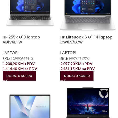
HP 255R G10 laptop
HP EliteBook 6 G1i 14 laptop
AD1V6ETW
CW8A7ECW
LAPTOPI
LAPTOPI
SKU:
198990557410
SKU:
199764717764
1.208,90
KM
+PDV
2.077,90
KM
+PDV
1.414,40
KM
sa PDV
2.431,15
KM
sa PDV
DODAJ U KORPU
DODAJ U KORPU