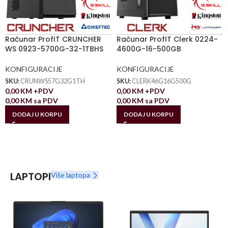
Računar ProfIT CRUNCHER
Računar ProfIT Clerk 0224-
WS 0923-5700G-32-1TBHS
4600G-16-500GB
KONFIGURACIJE
KONFIGURACIJE
SKU:
CRUNWS57G32G1TH
SKU:
CLERK46G16G500G
0,00
KM
+PDV
0,00
KM
+PDV
0,00
KM
sa PDV
0,00
KM
sa PDV
DODAJ U KORPU
DODAJ U KORPU
LAPTOPI
Više laptopa