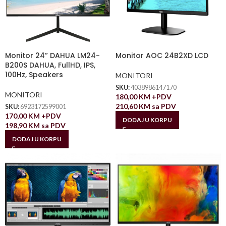
Monitor 24” DAHUA LM24-
Monitor AOC 24B2XD LCD
B200S DAHUA, FullHD, IPS,
100Hz, Speakers
MONITORI
SKU:
4038986147170
MONITORI
180,00
KM
+PDV
210,60
KM
sa PDV
SKU:
6923172599001
170,00
KM
+PDV
DODAJ U KORPU
198,90
KM
sa PDV
DODAJ U KORPU