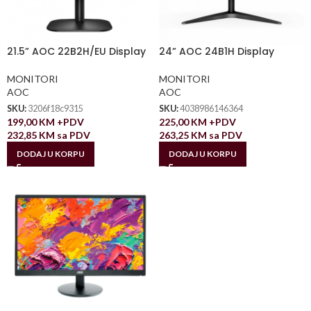
21.5” AOC 22B2H/EU Display
24” AOC 24B1H Display
MONITORI
MONITORI
AOC
AOC
SKU:
3206f18c9315
SKU:
4038986146364
199,00
KM
+PDV
225,00
KM
+PDV
232,85
KM
sa PDV
263,25
KM
sa PDV
DODAJ U KORPU
DODAJ U KORPU