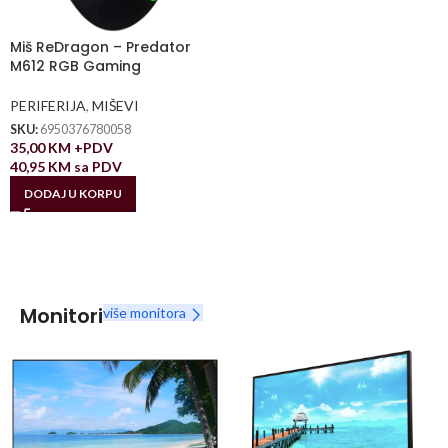
Miš ReDragon – Predator
M612 RGB Gaming
PERIFERIJA
,
MIŠEVI
SKU:
6950376780058
35,00
KM
+PDV
40,95
KM
sa PDV
DODAJ U KORPU
Monitori
više monitora