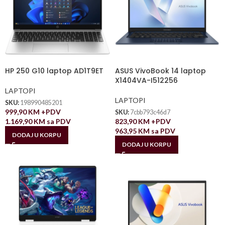
HP 250 G10 laptop AD1T9ET
ASUS VivoBook 14 laptop
X1404VA-I512256
LAPTOPI
LAPTOPI
SKU:
198990485201
999,90
KM
+PDV
SKU:
7cbb793c46d7
1.169,90
KM
sa PDV
823,90
KM
+PDV
963,95
KM
sa PDV
DODAJ U KORPU
DODAJ U KORPU