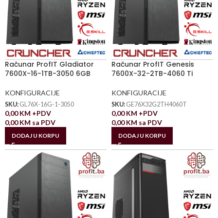
Računar ProfIT Gladiator
Računar ProfIT Genesis
7600X-16-1TB-3050 6GB
7600X-32-2TB-4060 Ti
KONFIGURACIJE
KONFIGURACIJE
SKU:
GL76X-16G-1-3050
SKU:
GE76X32G2TH4060T
0,00
KM
+PDV
0,00
KM
+PDV
0,00
KM
sa PDV
0,00
KM
sa PDV
DODAJ U KORPU
DODAJ U KORPU