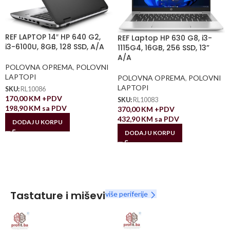
REF LAPTOP 14″ HP 640 G2,
REF Laptop HP 630 G8, i3-
i3-6100U, 8GB, 128 SSD, A/A
1115G4, 16GB, 256 SSD, 13”
A/A
POLOVNA OPREMA
,
POLOVNI
LAPTOPI
POLOVNA OPREMA
,
POLOVNI
LAPTOPI
SKU:
RL10086
170,00
KM
+PDV
SKU:
RL10083
198,90
KM
sa PDV
370,00
KM
+PDV
432,90
KM
sa PDV
DODAJ U KORPU
DODAJ U KORPU
Tastature i miševi
više periferije