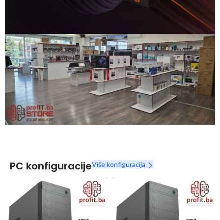
Snaga radnih stanica nikada nije bila povoljnija
Nova Ryzen 7000 serija
Naruči
PC konfiguracije
Više konfiguracija