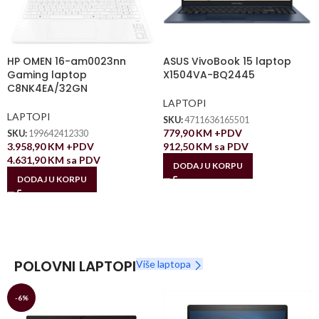
HP OMEN 16-am0023nn
ASUS VivoBook 15 laptop
Gaming laptop
X1504VA-BQ2445
C8NK4EA/32GN
LAPTOPI
LAPTOPI
SKU:
4711636165501
779,90
KM
+PDV
SKU:
199642412330
3.958,90
KM
+PDV
912,50
KM
sa PDV
4.631,90
KM
sa PDV
DODAJ U KORPU
DODAJ U KORPU
POLOVNI LAPTOPI
Više laptopa
-6%