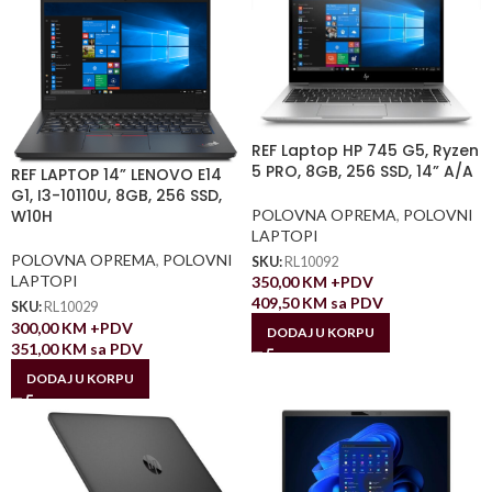
REF Laptop HP 745 G5, Ryzen
5 PRO, 8GB, 256 SSD, 14” A/A
REF LAPTOP 14” LENOVO E14
G1, I3-10110U, 8GB, 256 SSD,
POLOVNA OPREMA
,
POLOVNI
W10H
LAPTOPI
POLOVNA OPREMA
,
POLOVNI
SKU:
RL10092
LAPTOPI
350,00
KM
+PDV
409,50
KM
sa PDV
SKU:
RL10029
300,00
KM
+PDV
DODAJ U KORPU
351,00
KM
sa PDV
DODAJ U KORPU