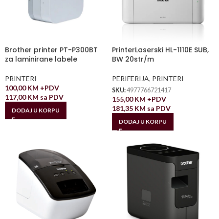
Brother printer PT-P300BT
PrinterLaserski HL-1110E SUB,
za laminirane labele
BW 20str/m
PRINTERI
PERIFERIJA
,
PRINTERI
100,00
KM
+PDV
SKU:
4977766721417
117,00
KM
sa PDV
155,00
KM
+PDV
181,35
KM
sa PDV
DODAJ U KORPU
DODAJ U KORPU