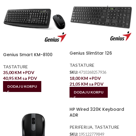
Genius SlimStar 126
Genius Smart KM-8100
TASTATURE
TASTATURE
35,00
KM
+PDV
SKU:
4710268257936
18,00
KM
+PDV
40,95
KM
sa PDV
21,05
KM
sa PDV
DODAJ U KORPU
DODAJ U KORPU
HP Wired 320K Keyboard
ADR
PERIFERIJA
,
TASTATURE
SKU:
195122779849