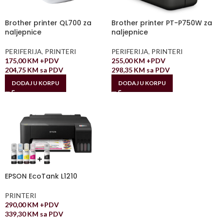
Brother printer QL700 za
Brother printer PT-P750W za
naljepnice
naljepnice
PERIFERIJA
,
PRINTERI
PERIFERIJA
,
PRINTERI
175,00
KM
+PDV
255,00
KM
+PDV
204,75
KM
sa PDV
298,35
KM
sa PDV
DODAJ U KORPU
DODAJ U KORPU
EPSON EcoTank L1210
PRINTERI
290,00
KM
+PDV
339,30
KM
sa PDV