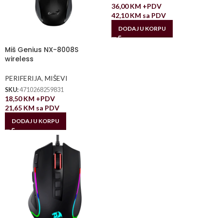
36,00
KM
+PDV
42,10
KM
sa PDV
DODAJ U KORPU
Miš Genius NX-8008S
wireless
PERIFERIJA
,
MIŠEVI
SKU:
4710268259831
18,50
KM
+PDV
21,65
KM
sa PDV
DODAJ U KORPU