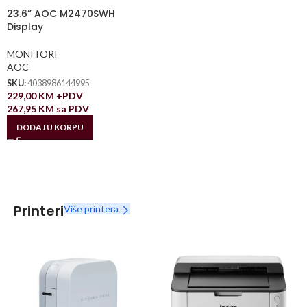
23.6” AOC M2470SWH
Display
MONITORI
AOC
SKU:
4038986144995
229,00
KM
+PDV
267,95
KM
sa PDV
DODAJ U KORPU
Printeri
Više printera