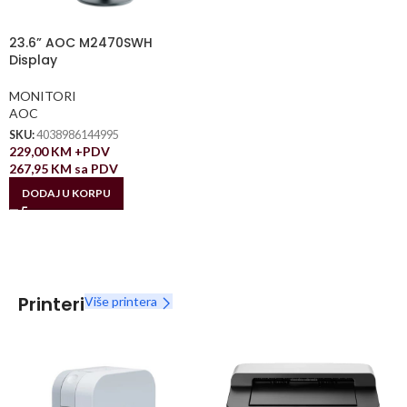
23.6” AOC M2470SWH
Display
MONITORI
AOC
SKU:
4038986144995
229,00
KM
+PDV
267,95
KM
sa PDV
DODAJ U KORPU
Printeri
Više printera