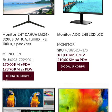
Monitor 24” DAHUA LM24-
Monitor AOC 24B2XD LCD
B200S DAHUA, FullHD, IPS,
100Hz, Speakers
MONITORI
SKU:
4038986147170
MONITORI
180,00
KM
+PDV
210,60
KM
sa PDV
SKU:
6923172599001
170,00
KM
+PDV
DODAJ U KORPU
198,90
KM
sa PDV
DODAJ U KORPU