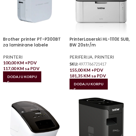
Brother printer PT-P300BT
PrinterLaserski HL-1110E SUB,
za laminirane labele
BW 20str/m
PRINTERI
PERIFERIJA
,
PRINTERI
100,00
KM
+PDV
SKU:
4977766721417
117,00
KM
sa PDV
155,00
KM
+PDV
181,35
KM
sa PDV
DODAJ U KORPU
DODAJ U KORPU