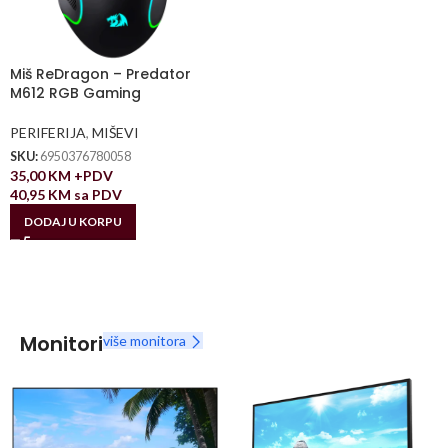
Miš ReDragon – Predator
M612 RGB Gaming
PERIFERIJA
,
MIŠEVI
SKU:
6950376780058
35,00
KM
+PDV
40,95
KM
sa PDV
DODAJ U KORPU
Monitori
više monitora