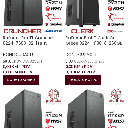
Računar ProfIT Cruncher
Računar ProfIT Clerk Go
0224-7600-32-1TBHS
Green 0224-N100-8-256GB
KONFIGURACIJE
KONFIGURACIJE
SKU:
CRUN-76G32G1TH
SKU:
CLERKN100-8-256
0,00
KM
+PDV
0,00
KM
+PDV
0,00
KM
sa PDV
0,00
KM
sa PDV
DODAJ U KORPU
DODAJ U KORPU