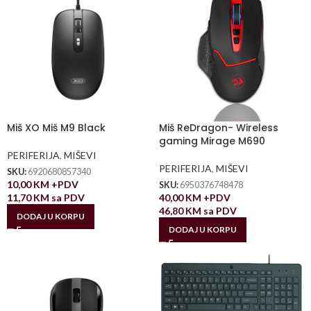
Miš XO Miš M9 Black
Miš ReDragon- Wireless
gaming Mirage M690
PERIFERIJA
,
MIŠEVI
PERIFERIJA
,
MIŠEVI
SKU:
6920680857340
10,00
KM
+PDV
SKU:
6950376748478
11,70
KM
sa PDV
40,00
KM
+PDV
46,80
KM
sa PDV
DODAJ U KORPU
DODAJ U KORPU