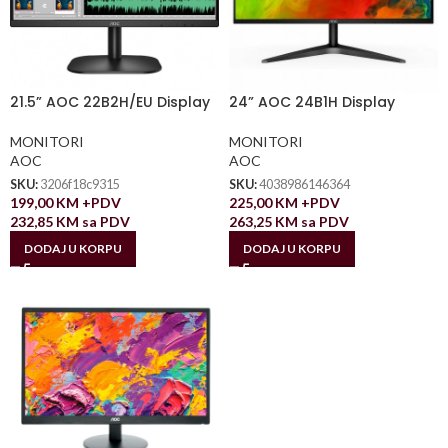
21.5” AOC 22B2H/EU Display
24” AOC 24B1H Display
MONITORI
MONITORI
AOC
AOC
SKU:
3206f18c9315
SKU:
4038986146364
199,00
KM
+PDV
225,00
KM
+PDV
232,85
KM
sa PDV
263,25
KM
sa PDV
DODAJ U KORPU
DODAJ U KORPU