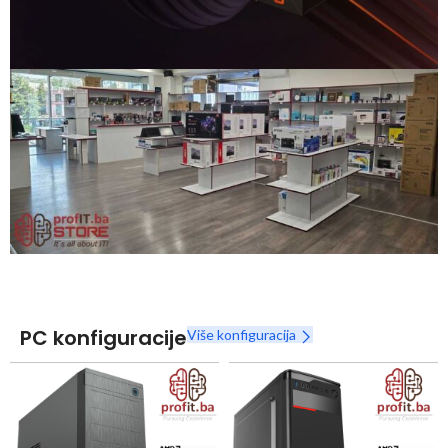
Snaga radnih stanica nikada nije bila povoljnija
Nova Ryzen 7000 serija
Naruči
PC konfiguracije
Više konfiguracija