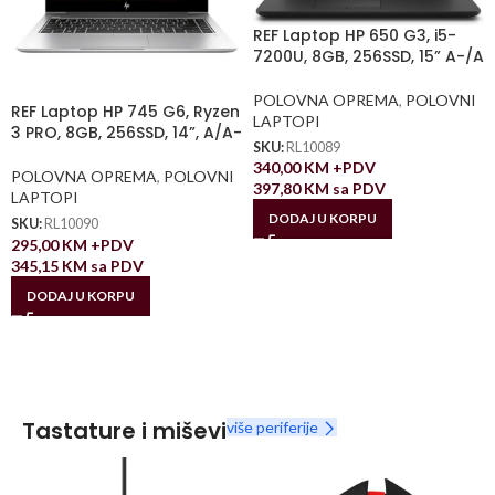
REF Laptop HP 650 G3, i5-
7200U, 8GB, 256SSD, 15” A-/A
POLOVNA OPREMA
,
POLOVNI
REF Laptop HP 745 G6, Ryzen
LAPTOPI
3 PRO, 8GB, 256SSD, 14”, A/A-
SKU:
RL10089
340,00
KM
+PDV
POLOVNA OPREMA
,
POLOVNI
397,80
KM
sa PDV
LAPTOPI
DODAJ U KORPU
SKU:
RL10090
295,00
KM
+PDV
345,15
KM
sa PDV
DODAJ U KORPU
Tastature i miševi
više periferije