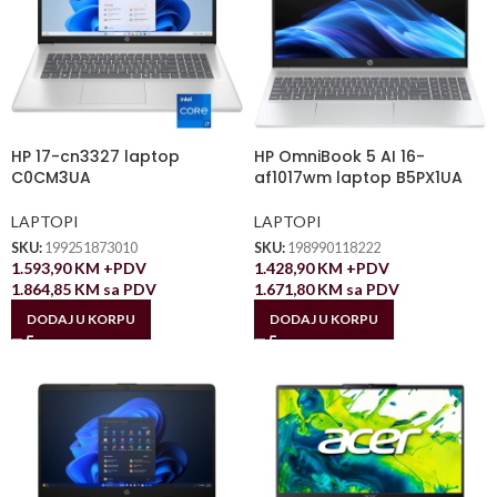
HP 17-cn3327 laptop
HP OmniBook 5 AI 16-
C0CM3UA
af1017wm laptop B5PX1UA
LAPTOPI
LAPTOPI
SKU:
199251873010
SKU:
198990118222
1.593,90
KM
+PDV
1.428,90
KM
+PDV
1.864,85
KM
sa PDV
1.671,80
KM
sa PDV
DODAJ U KORPU
DODAJ U KORPU