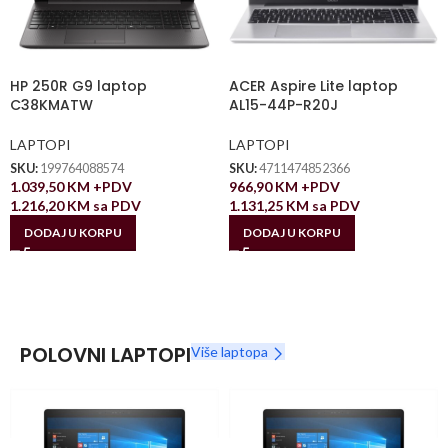
HP 250R G9 laptop
ACER Aspire Lite laptop
C38KMATW
AL15-44P-R20J
LAPTOPI
LAPTOPI
SKU:
199764088574
SKU:
4711474852366
1.039,50
KM
+PDV
966,90
KM
+PDV
1.216,20
KM
sa PDV
1.131,25
KM
sa PDV
DODAJ U KORPU
DODAJ U KORPU
POLOVNI LAPTOPI
Više laptopa