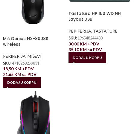
Tastatura HP 150 WD NH
Layout USB
PERIFERIJA
,
TASTATURE
Miš Genius NX-8008S
SKU:
196548244430
30,00
KM
+PDV
wireless
35,10
KM
sa PDV
PERIFERIJA
,
MIŠEVI
DODAJ U KORPU
SKU:
4710268259831
18,50
KM
+PDV
21,65
KM
sa PDV
DODAJ U KORPU