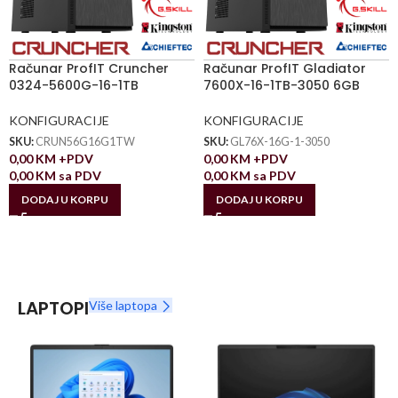
Računar ProfIT Cruncher
Računar ProfIT Gladiator
0324-5600G-16-1TB
7600X-16-1TB-3050 6GB
KONFIGURACIJE
KONFIGURACIJE
SKU:
CRUN56G16G1TW
SKU:
GL76X-16G-1-3050
0,00
KM
+PDV
0,00
KM
+PDV
0,00
KM
sa PDV
0,00
KM
sa PDV
DODAJ U KORPU
DODAJ U KORPU
LAPTOPI
Više laptopa