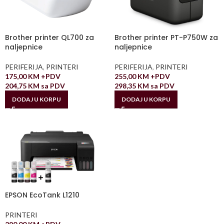
Brother printer QL700 za
Brother printer PT-P750W za
naljepnice
naljepnice
PERIFERIJA
,
PRINTERI
PERIFERIJA
,
PRINTERI
175,00
KM
+PDV
255,00
KM
+PDV
204,75
KM
sa PDV
298,35
KM
sa PDV
DODAJ U KORPU
DODAJ U KORPU
EPSON EcoTank L1210
PRINTERI