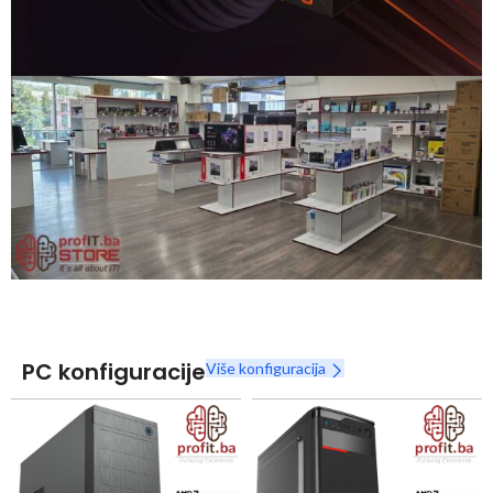
Snaga radnih stanica nikada nije bila povoljnija
Nova Ryzen 7000 serija
Naruči
PC konfiguracije
Više konfiguracija