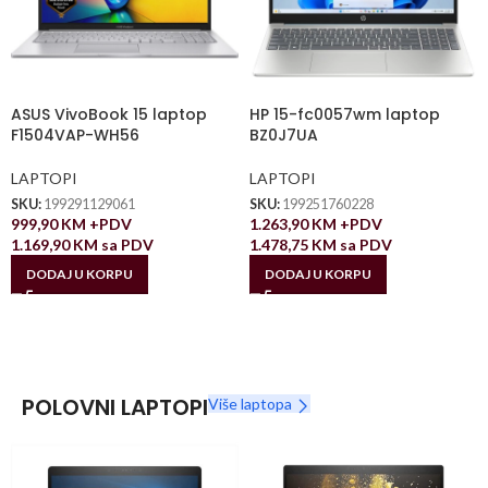
ASUS VivoBook 15 laptop
HP 15-fc0057wm laptop
F1504VAP-WH56
BZ0J7UA
LAPTOPI
LAPTOPI
SKU:
199291129061
SKU:
199251760228
999,90
KM
+PDV
1.263,90
KM
+PDV
1.169,90
KM
sa PDV
1.478,75
KM
sa PDV
DODAJ U KORPU
DODAJ U KORPU
POLOVNI LAPTOPI
Više laptopa