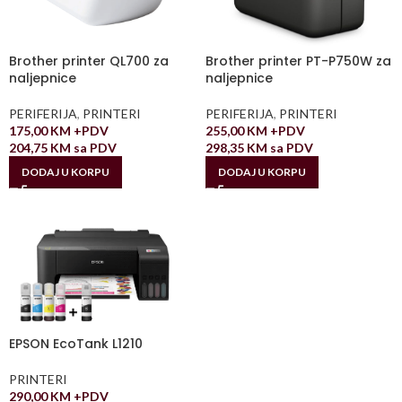
Brother printer QL700 za
Brother printer PT-P750W za
naljepnice
naljepnice
PERIFERIJA
,
PRINTERI
PERIFERIJA
,
PRINTERI
175,00
KM
+PDV
255,00
KM
+PDV
204,75
KM
sa PDV
298,35
KM
sa PDV
DODAJ U KORPU
DODAJ U KORPU
EPSON EcoTank L1210
PRINTERI
290,00
KM
+PDV