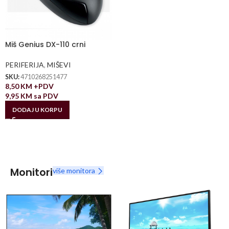
Miš Genius DX-110 crni
PERIFERIJA
,
MIŠEVI
SKU:
4710268251477
8,50
KM
+PDV
9,95
KM
sa PDV
DODAJ U KORPU
Monitori
više monitora