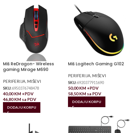
Miš ReDragon- Wireless
Miš Logitech Gaming G102
gaming Mirage M690
PERIFERIJA
,
MIŠEVI
PERIFERIJA
,
MIŠEVI
SKU:
6920377911690
50,00
KM
+PDV
SKU:
6950376748478
40,00
KM
+PDV
58,50
KM
sa PDV
46,80
KM
sa PDV
DODAJ U KORPU
DODAJ U KORPU