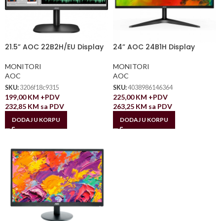
21.5” AOC 22B2H/EU Display
24” AOC 24B1H Display
MONITORI
MONITORI
AOC
AOC
SKU:
3206f18c9315
SKU:
4038986146364
199,00
KM
+PDV
225,00
KM
+PDV
232,85
KM
sa PDV
263,25
KM
sa PDV
DODAJ U KORPU
DODAJ U KORPU