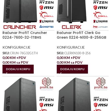
Računar ProfIT Cruncher
Računar ProfIT Clerk Go
0224-7600-32-1TBHS
Green 0224-N100-8-256GB
KONFIGURACIJE
KONFIGURACIJE
SKU:
CRUN-76G32G1TH
SKU:
CLERKN100-8-256
0,00
KM
+PDV
0,00
KM
+PDV
0,00
KM
sa PDV
0,00
KM
sa PDV
DODAJ U KORPU
DODAJ U KORPU