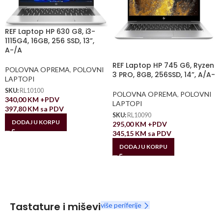
REF Laptop HP 630 G8, i3-
1115G4, 16GB, 256 SSD, 13”,
A-/A
REF Laptop HP 745 G6, Ryzen
POLOVNA OPREMA
,
POLOVNI
3 PRO, 8GB, 256SSD, 14”, A/A-
LAPTOPI
SKU:
RL10100
POLOVNA OPREMA
,
POLOVNI
340,00
KM
+PDV
LAPTOPI
397,80
KM
sa PDV
SKU:
RL10090
DODAJ U KORPU
295,00
KM
+PDV
345,15
KM
sa PDV
DODAJ U KORPU
Tastature i miševi
više periferije