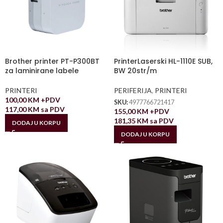
Brother printer PT-P300BT
PrinterLaserski HL-1110E SUB,
za laminirane labele
BW 20str/m
PRINTERI
PERIFERIJA
,
PRINTERI
100,00
KM
+PDV
SKU:
4977766721417
117,00
KM
sa PDV
155,00
KM
+PDV
181,35
KM
sa PDV
DODAJ U KORPU
DODAJ U KORPU