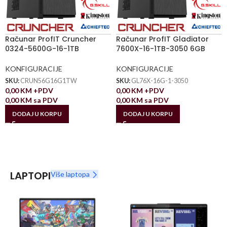
Računar ProfIT Cruncher
Računar ProfIT Gladiator
0324-5600G-16-1TB
7600X-16-1TB-3050 6GB
KONFIGURACIJE
KONFIGURACIJE
SKU:
CRUN56G16G1TW
SKU:
GL76X-16G-1-3050
0,00
KM
+PDV
0,00
KM
+PDV
0,00
KM
sa PDV
0,00
KM
sa PDV
DODAJ U KORPU
DODAJ U KORPU
LAPTOPI
Više laptopa