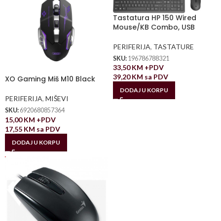
Tastatura HP 150 Wired
Mouse/KB Combo, USB
PERIFERIJA
,
TASTATURE
SKU:
196786788321
33,50
KM
+PDV
39,20
KM
sa PDV
XO Gaming Miš M10 Black
DODAJ U KORPU
PERIFERIJA
,
MIŠEVI
SKU:
6920680857364
15,00
KM
+PDV
17,55
KM
sa PDV
DODAJ U KORPU