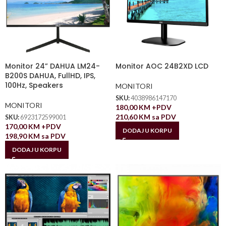
Monitor 24” DAHUA LM24-
Monitor AOC 24B2XD LCD
B200S DAHUA, FullHD, IPS,
100Hz, Speakers
MONITORI
SKU:
4038986147170
MONITORI
180,00
KM
+PDV
210,60
KM
sa PDV
SKU:
6923172599001
170,00
KM
+PDV
DODAJ U KORPU
198,90
KM
sa PDV
DODAJ U KORPU