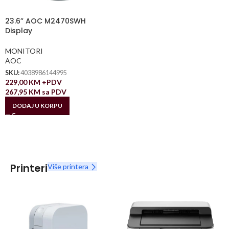
23.6” AOC M2470SWH
Display
MONITORI
AOC
SKU:
4038986144995
229,00
KM
+PDV
267,95
KM
sa PDV
DODAJ U KORPU
Printeri
Više printera