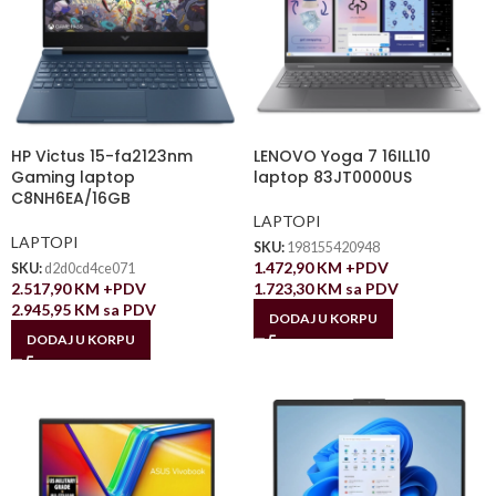
HP Victus 15-fa2123nm
LENOVO Yoga 7 16ILL10
Gaming laptop
laptop 83JT0000US
C8NH6EA/16GB
LAPTOPI
LAPTOPI
SKU:
198155420948
1.472,90
KM
+PDV
SKU:
d2d0cd4ce071
2.517,90
KM
+PDV
1.723,30
KM
sa PDV
2.945,95
KM
sa PDV
DODAJ U KORPU
DODAJ U KORPU