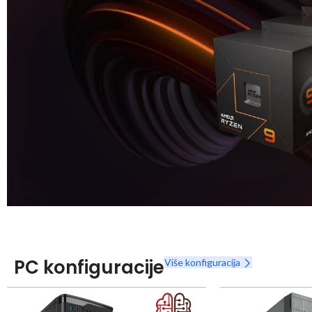
Snaga radnih stanica nikada nije bila povoljnija
Nova Ryzen 7000 serija
PC konfiguracije
Više konfiguracija
Naruči