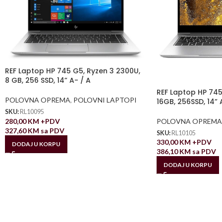
REF Laptop HP 745 G5, Ryzen 3 2300U,
8 GB, 256 SSD, 14” A- / A
REF Laptop HP 745
POLOVNA OPREMA
,
POLOVNI LAPTOPI
16GB, 256SSD, 14” 
SKU:
RL10095
280,00
KM
+PDV
POLOVNA OPREMA
327,60
KM
sa PDV
SKU:
RL10105
330,00
KM
+PDV
DODAJ U KORPU
386,10
KM
sa PDV
DODAJ U KORPU