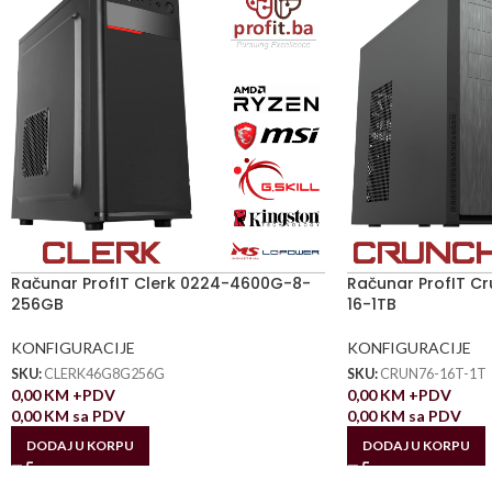
Računar ProfIT Clerk 0224-4600G-8-
Računar ProfIT C
256GB
16-1TB
KONFIGURACIJE
KONFIGURACIJE
SKU:
CLERK46G8G256G
SKU:
CRUN76-16T-1T
0,00
KM
+PDV
0,00
KM
+PDV
0,00
KM
sa PDV
0,00
KM
sa PDV
DODAJ U KORPU
DODAJ U KORPU