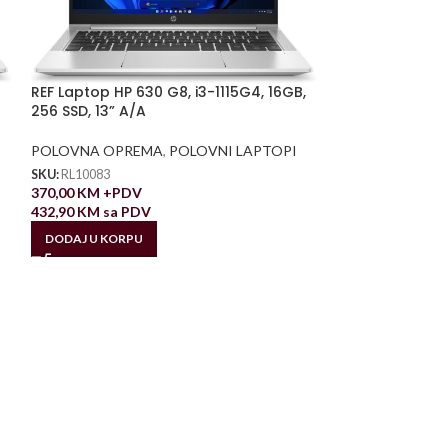
REF Laptop HP 630 G8, i3-1115G4, 16GB,
256 SSD, 13” A/A
POLOVNA OPREMA
,
POLOVNI LAPTOPI
SKU:
RL10083
370,00
KM
+PDV
432,90
KM
sa PDV
DODAJ U KORPU