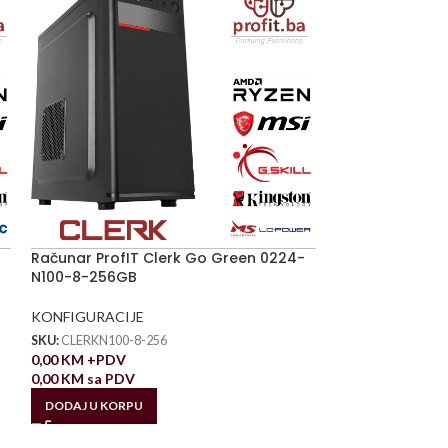
Računar ProfIT Clerk Go Green 0224-
N100-8-256GB
KONFIGURACIJE
SKU:
CLERKN100-8-256
0,00
KM
+PDV
0,00
KM
sa PDV
DODAJ U KORPU