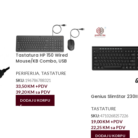
Tastatura HP 150 Wired
Mouse/KB Combo, USB
PERIFERIJA
,
TASTATURE
SKU:
196786788321
33,50
KM
+PDV
39,20
KM
sa PDV
Genius SlimStar 230II
DODAJ U KORPU
TASTATURE
SKU:
4710268257226
19,00
KM
+PDV
22,25
KM
sa PDV
DODAJ U KORPU