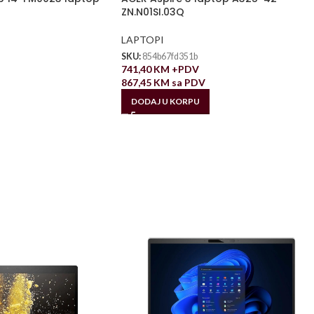
ZN.N01SI.03Q
LAPTOPI
SKU:
854b67fd351b
741,40
KM
+PDV
867,45
KM
sa PDV
DODAJ U KORPU