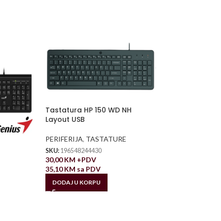
Tastatura HP 150 WD NH
Layout USB
PERIFERIJA
,
TASTATURE
SKU:
196548244430
30,00
KM
+PDV
35,10
KM
sa PDV
DODAJ U KORPU