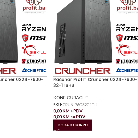
runcher 0224-7600-
Računar ProfIT Cruncher 0224-7600-
32-1TBHS
KONFIGURACIJE
SKU:
CRUN-76G32G1TH
0,00
KM
+PDV
0,00
KM
sa PDV
DODAJ U KORPU