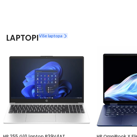
LAPTOPI
Više laptopa
HP 255 G10 laptop B39V4AT
HP OmniBook X Fl