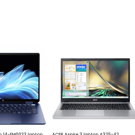
ip 14-FM0023 laptop
ACER Aspire 3 laptop A325-42