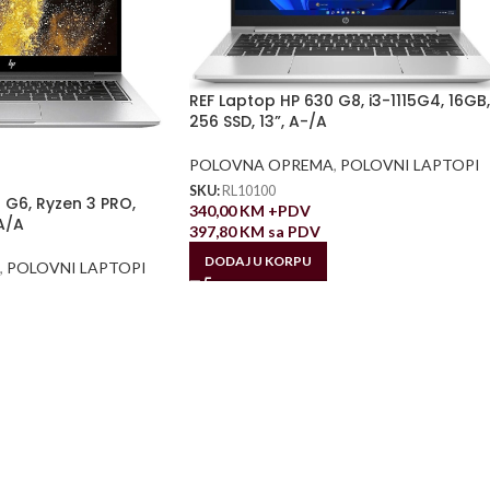
REF Laptop HP 630 G8, i3-1115G4, 16GB,
256 SSD, 13”, A-/A
POLOVNA OPREMA
,
POLOVNI LAPTOPI
SKU:
RL10100
 G6, Ryzen 3 PRO,
340,00
KM
+PDV
A/A
397,80
KM
sa PDV
DODAJ U KORPU
,
POLOVNI LAPTOPI