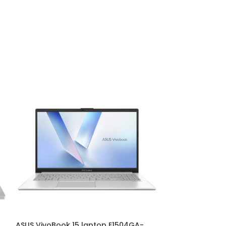
ASUS VivoBook 15 laptop E1504GA-