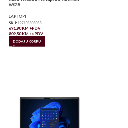
WS35
LAPTOPI
SKU:
197105808058
691,90
KM
+PDV
809,50
KM
sa PDV
DODAJ U KORPU