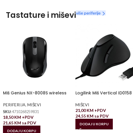
Tastature i miševi
više periferije
Miš Genius NX-8008S wireless
Logilink Miš Vertical ID0158
PERIFERIJA
,
MIŠEVI
MIŠEVI
21,00
KM
+PDV
SKU:
4710268259831
24,55
KM
sa PDV
18,50
KM
+PDV
21,65
KM
sa PDV
DODAJ U KORPU
DODAJ U KORPU