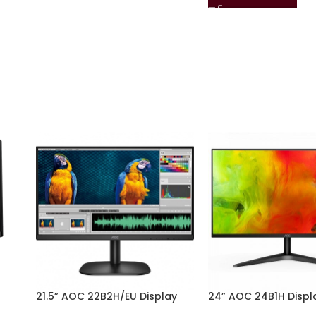
21.5” AOC 22B2H/EU Display
24” AOC 24B1H Displ