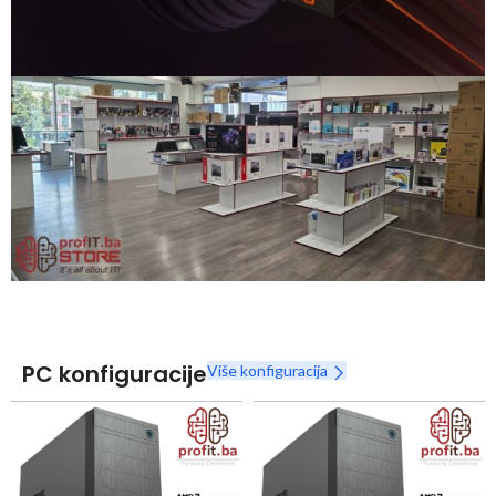
Snaga radnih stanica nikada nije bila povoljnija
Nova Ryzen 7000 serija
Naruči
PC konfiguracije
Više konfiguracija