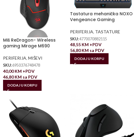
Tastatura mehanička NOXO
Vengeance Gaming
PERIFERIJA
,
TASTATURE
SKU:
4770070882115
Miš ReDragon- Wireless
48,55
KM
+PDV
gaming Mirage M690
56,80
KM
sa PDV
PERIFERIJA
,
MIŠEVI
DODAJ U KORPU
SKU:
6950376748478
40,00
KM
+PDV
46,80
KM
sa PDV
DODAJ U KORPU