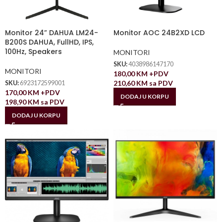
Monitor 24” DAHUA LM24-
Monitor AOC 24B2XD LCD
B200S DAHUA, FullHD, IPS,
100Hz, Speakers
MONITORI
SKU:
4038986147170
MONITORI
180,00
KM
+PDV
210,60
KM
sa PDV
SKU:
6923172599001
170,00
KM
+PDV
DODAJ U KORPU
198,90
KM
sa PDV
DODAJ U KORPU