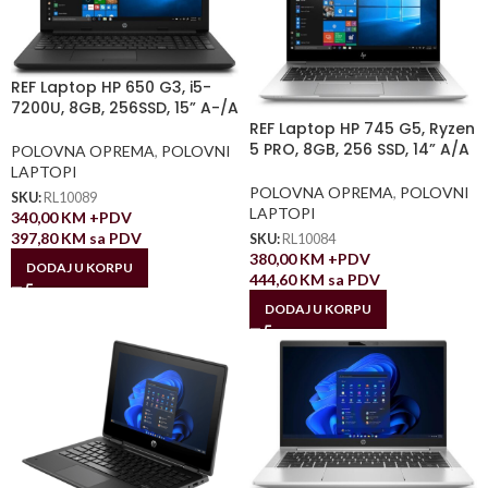
REF Laptop HP 650 G3, i5-
7200U, 8GB, 256SSD, 15” A-/A
REF Laptop HP 745 G5, Ryzen
5 PRO, 8GB, 256 SSD, 14” A/A
POLOVNA OPREMA
,
POLOVNI
LAPTOPI
POLOVNA OPREMA
,
POLOVNI
SKU:
RL10089
LAPTOPI
340,00
KM
+PDV
397,80
KM
sa PDV
SKU:
RL10084
380,00
KM
+PDV
DODAJ U KORPU
444,60
KM
sa PDV
DODAJ U KORPU