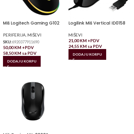
Miš Logitech Gaming G102
Logilink Miš Vertical ID0158
PERIFERIJA
,
MIŠEVI
MIŠEVI
21,00
KM
+PDV
SKU:
6920377911690
24,55
KM
sa PDV
50,00
KM
+PDV
58,50
KM
sa PDV
DODAJ U KORPU
DODAJ U KORPU