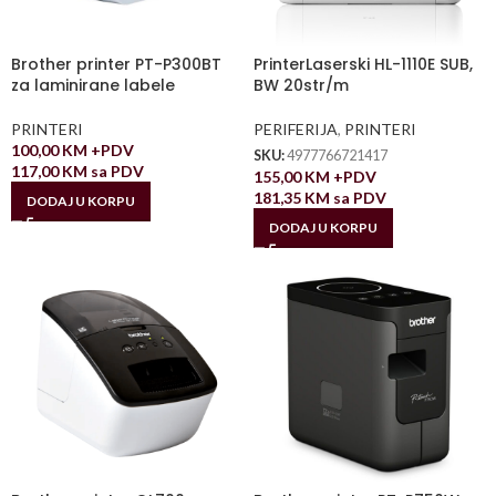
Brother printer PT-P300BT
PrinterLaserski HL-1110E SUB,
za laminirane labele
BW 20str/m
PRINTERI
PERIFERIJA
,
PRINTERI
100,00
KM
+PDV
SKU:
4977766721417
117,00
KM
sa PDV
155,00
KM
+PDV
181,35
KM
sa PDV
DODAJ U KORPU
DODAJ U KORPU