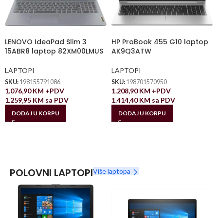
LENOVO IdeaPad Slim 3
HP ProBook 455 G10 laptop
15ABR8 laptop 82XM00LMUS
AK9Q3ATW
LAPTOPI
LAPTOPI
SKU:
198155791086
SKU:
198701570950
1.076,90
KM
+PDV
1.208,90
KM
+PDV
1.259,95
KM
sa PDV
1.414,40
KM
sa PDV
DODAJ U KORPU
DODAJ U KORPU
POLOVNI LAPTOPI
Više laptopa