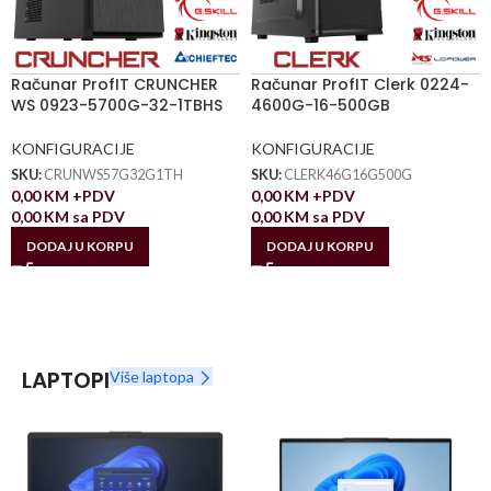
Računar ProfIT CRUNCHER
Računar ProfIT Clerk 0224-
WS 0923-5700G-32-1TBHS
4600G-16-500GB
KONFIGURACIJE
KONFIGURACIJE
SKU:
CRUNWS57G32G1TH
SKU:
CLERK46G16G500G
0,00
KM
+PDV
0,00
KM
+PDV
0,00
KM
sa PDV
0,00
KM
sa PDV
DODAJ U KORPU
DODAJ U KORPU
LAPTOPI
Više laptopa