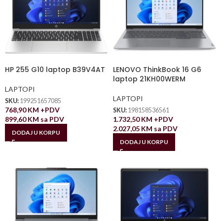
HP 255 G10 laptop B39V4AT
LENOVO ThinkBook 16 G6
laptop 21KH00WERM
LAPTOPI
LAPTOPI
SKU:
199251657085
768,90
KM
+PDV
SKU:
198158536561
899,60
KM
sa PDV
1.732,50
KM
+PDV
2.027,05
KM
sa PDV
DODAJ U KORPU
DODAJ U KORPU