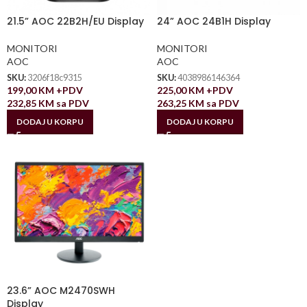
21.5” AOC 22B2H/EU Display
24” AOC 24B1H Display
MONITORI
MONITORI
AOC
AOC
SKU:
3206f18c9315
SKU:
4038986146364
199,00
KM
+PDV
225,00
KM
+PDV
232,85
KM
sa PDV
263,25
KM
sa PDV
DODAJ U KORPU
DODAJ U KORPU
23.6” AOC M2470SWH
Display