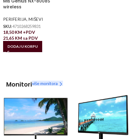
Miš Genius NX-8008S
wireless
PERIFERIJA
,
MIŠEVI
SKU:
4710268259831
18,50
KM
+PDV
21,65
KM
sa PDV
DODAJ U KORPU
Monitori
više monitora