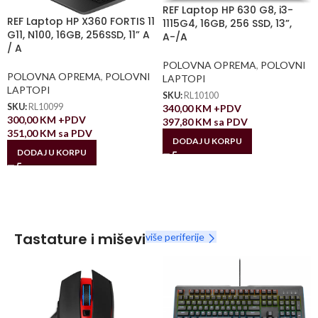
REF Laptop HP 630 G8, i3-
REF Laptop HP X360 FORTIS 11
1115G4, 16GB, 256 SSD, 13”,
G11, N100, 16GB, 256SSD, 11” A
A-/A
/ A
POLOVNA OPREMA
,
POLOVNI
POLOVNA OPREMA
,
POLOVNI
LAPTOPI
LAPTOPI
SKU:
RL10100
SKU:
RL10099
340,00
KM
+PDV
300,00
KM
+PDV
397,80
KM
sa PDV
351,00
KM
sa PDV
DODAJ U KORPU
DODAJ U KORPU
Tastature i miševi
više periferije