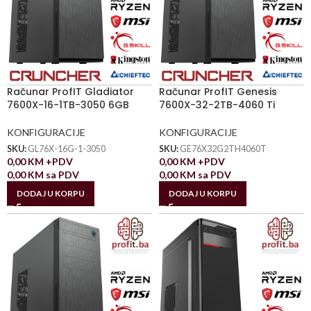
Računar ProfIT Gladiator
Računar ProfIT Genesis
7600X-16-1TB-3050 6GB
7600X-32-2TB-4060 Ti
KONFIGURACIJE
KONFIGURACIJE
SKU:
GL76X-16G-1-3050
SKU:
GE76X32G2TH4060T
0,00
KM
+PDV
0,00
KM
+PDV
0,00
KM
sa PDV
0,00
KM
sa PDV
DODAJ U KORPU
DODAJ U KORPU