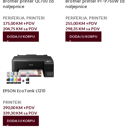
Brother printer QL700 za
Brother printer PT-P750W za
naljepnice
naljepnice
PERIFERIJA
,
PRINTERI
PERIFERIJA
,
PRINTERI
175,00
KM
+PDV
255,00
KM
+PDV
204,75
KM
sa PDV
298,35
KM
sa PDV
DODAJ U KORPU
DODAJ U KORPU
EPSON EcoTank L1210
PRINTERI
290,00
KM
+PDV
339,30
KM
sa PDV
DODAJ U KORPU