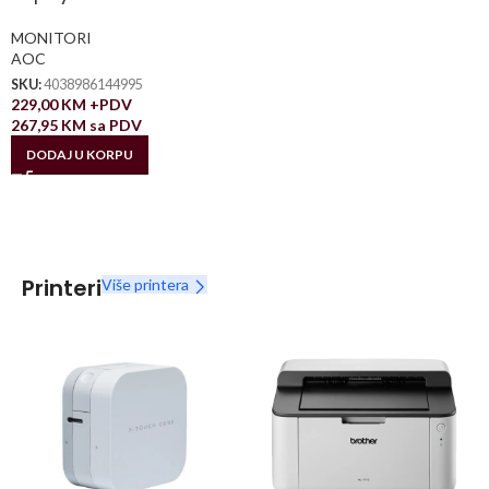
MONITORI
AOC
SKU:
4038986144995
229,00
KM
+PDV
267,95
KM
sa PDV
DODAJ U KORPU
Printeri
Više printera