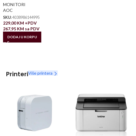
MONITORI
AOC
SKU:
4038986144995
229,00
KM
+PDV
267,95
KM
sa PDV
DODAJ U KORPU
Printeri
Više printera