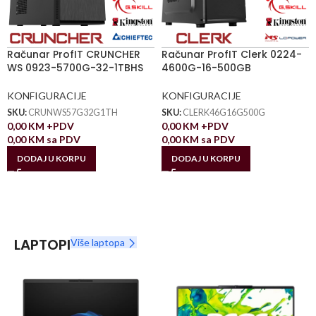
Računar ProfIT CRUNCHER
Računar ProfIT Clerk 0224-
WS 0923-5700G-32-1TBHS
4600G-16-500GB
KONFIGURACIJE
KONFIGURACIJE
SKU:
CRUNWS57G32G1TH
SKU:
CLERK46G16G500G
0,00
KM
+PDV
0,00
KM
+PDV
0,00
KM
sa PDV
0,00
KM
sa PDV
DODAJ U KORPU
DODAJ U KORPU
LAPTOPI
Više laptopa