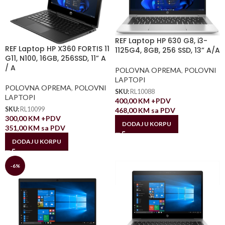
REF Laptop HP 630 G8, i3-
REF Laptop HP X360 FORTIS 11
1125G4, 8GB, 256 SSD, 13” A/A
G11, N100, 16GB, 256SSD, 11” A
/ A
POLOVNA OPREMA
,
POLOVNI
LAPTOPI
POLOVNA OPREMA
,
POLOVNI
SKU:
RL10088
LAPTOPI
400,00
KM
+PDV
SKU:
RL10099
468,00
KM
sa PDV
300,00
KM
+PDV
DODAJ U KORPU
351,00
KM
sa PDV
DODAJ U KORPU
-6%