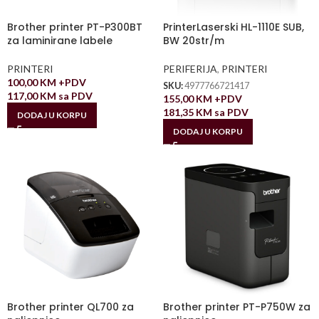
Brother printer PT-P300BT
PrinterLaserski HL-1110E SUB,
za laminirane labele
BW 20str/m
PRINTERI
PERIFERIJA
,
PRINTERI
100,00
KM
+PDV
SKU:
4977766721417
117,00
KM
sa PDV
155,00
KM
+PDV
181,35
KM
sa PDV
DODAJ U KORPU
DODAJ U KORPU
Brother printer QL700 za
Brother printer PT-P750W za