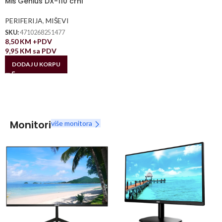
Miš Genius DX-110 crni
PERIFERIJA
,
MIŠEVI
SKU:
4710268251477
8,50
KM
+PDV
9,95
KM
sa PDV
DODAJ U KORPU
Monitori
više monitora