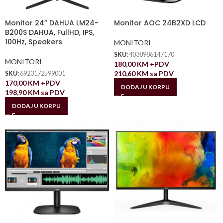
Monitor 24” DAHUA LM24-
Monitor AOC 24B2XD LCD
B200S DAHUA, FullHD, IPS,
100Hz, Speakers
MONITORI
SKU:
4038986147170
MONITORI
180,00
KM
+PDV
210,60
KM
sa PDV
SKU:
6923172599001
170,00
KM
+PDV
DODAJ U KORPU
198,90
KM
sa PDV
DODAJ U KORPU