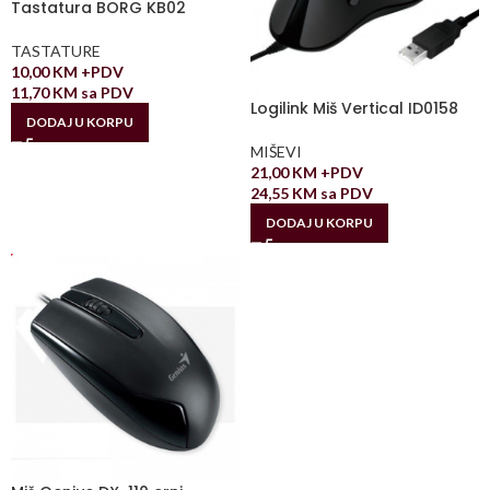
Tastatura BORG KB02
TASTATURE
10,00
KM
+PDV
11,70
KM
sa PDV
Logilink Miš Vertical ID0158
DODAJ U KORPU
MIŠEVI
21,00
KM
+PDV
24,55
KM
sa PDV
DODAJ U KORPU