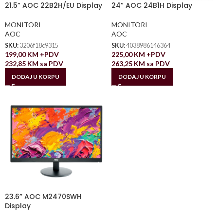
21.5” AOC 22B2H/EU Display
24” AOC 24B1H Display
MONITORI
MONITORI
AOC
AOC
SKU:
3206f18c9315
SKU:
4038986146364
199,00
KM
+PDV
225,00
KM
+PDV
232,85
KM
sa PDV
263,25
KM
sa PDV
DODAJ U KORPU
DODAJ U KORPU
23.6” AOC M2470SWH
Display