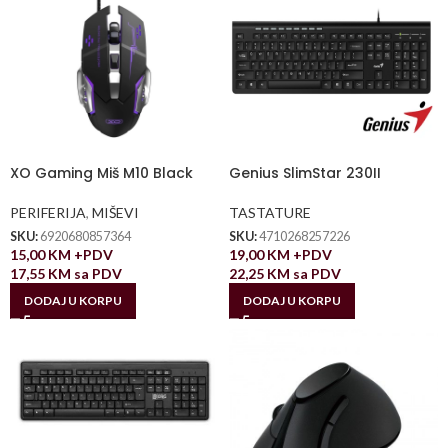
XO Gaming Miš M10 Black
Genius SlimStar 230II
PERIFERIJA
,
MIŠEVI
TASTATURE
SKU:
6920680857364
SKU:
4710268257226
15,00
KM
+PDV
19,00
KM
+PDV
17,55
KM
sa PDV
22,25
KM
sa PDV
DODAJ U KORPU
DODAJ U KORPU