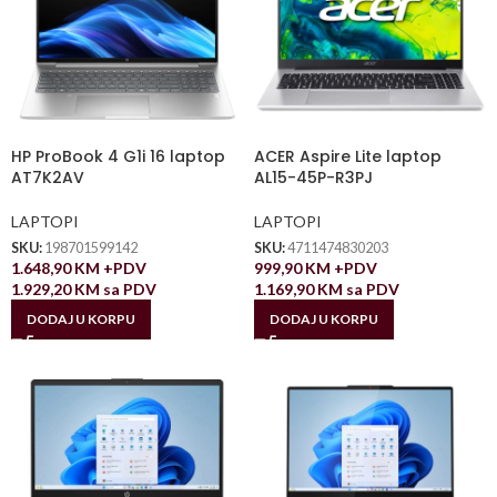
HP ProBook 4 G1i 16 laptop
ACER Aspire Lite laptop
AT7K2AV
AL15-45P-R3PJ
LAPTOPI
LAPTOPI
SKU:
198701599142
SKU:
4711474830203
1.648,90
KM
+PDV
999,90
KM
+PDV
1.929,20
KM
sa PDV
1.169,90
KM
sa PDV
DODAJ U KORPU
DODAJ U KORPU