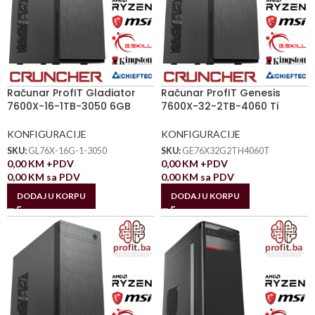
Računar ProfIT Gladiator
Računar ProfIT Genesis
7600X-16-1TB-3050 6GB
7600X-32-2TB-4060 Ti
KONFIGURACIJE
KONFIGURACIJE
SKU:
GL76X-16G-1-3050
SKU:
GE76X32G2TH4060T
0,00
KM
+PDV
0,00
KM
+PDV
0,00
KM
sa PDV
0,00
KM
sa PDV
DODAJ U KORPU
DODAJ U KORPU