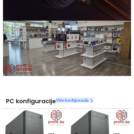
Snaga radnih stanica nikada nije bila povoljnija
Nova Ryzen 7000 serija
Naruči
PC konfiguracije
Više konfiguracija