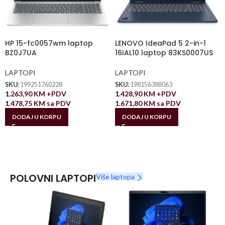
HP 15-fc0057wm laptop
LENOVO IdeaPad 5 2-in-1
BZ0J7UA
16IAL10 laptop 83KS0007US
LAPTOPI
LAPTOPI
SKU:
199251760228
SKU:
198156388063
1.263,90
KM
+PDV
1.428,90
KM
+PDV
1.478,75
KM
sa PDV
1.671,80
KM
sa PDV
DODAJ U KORPU
DODAJ U KORPU
POLOVNI LAPTOPI
Više laptopa