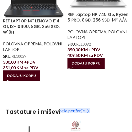
REF Laptop HP 745 G5, Ryzen
5 PRO, 8GB, 256 SSD, 14” A/A
REF LAPTOP 14” LENOVO E14
G1, I3-10110U, 8GB, 256 SSD,
POLOVNA OPREMA
,
POLOVNI
W10H
LAPTOPI
POLOVNA OPREMA
,
POLOVNI
SKU:
RL10092
LAPTOPI
350,00
KM
+PDV
409,50
KM
sa PDV
SKU:
RL10029
300,00
KM
+PDV
DODAJ U KORPU
351,00
KM
sa PDV
DODAJ U KORPU
Tastature i miševi
više periferije