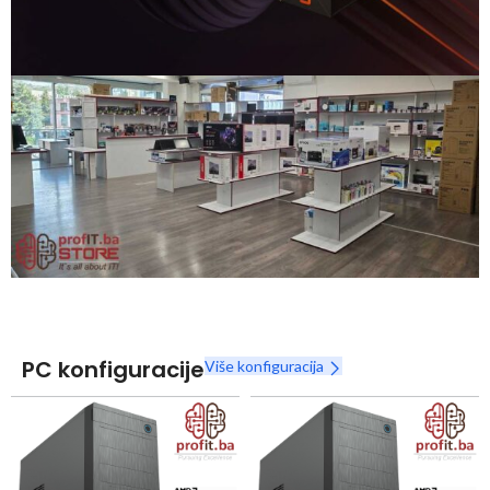
Snaga radnih stanica nikada nije bila povoljnija
Nova Ryzen 7000 serija
Naruči
PC konfiguracije
Više konfiguracija