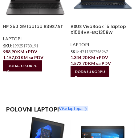
HP 250 G9 laptop B39S7AT
ASUS VivoBook 15 laptop
X1504VA-BQ1358W
LAPTOPI
LAPTOPI
SKU:
199251730191
988,90
KM
+PDV
SKU:
4711387746967
1.157,00
KM
sa PDV
1.344,20
KM
+PDV
1.572,70
KM
sa PDV
DODAJ U KORPU
DODAJ U KORPU
POLOVNI LAPTOPI
Više laptopa