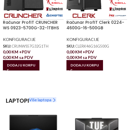
Računar ProfIT CRUNCHER
Računar ProfIT Clerk 0224-
WS 0923-5700G-32-1TBHS
4600G-16-500GB
KONFIGURACIJE
KONFIGURACIJE
SKU:
CRUNWS57G32G1TH
SKU:
CLERK46G16G500G
0,00
KM
+PDV
0,00
KM
+PDV
0,00
KM
sa PDV
0,00
KM
sa PDV
DODAJ U KORPU
DODAJ U KORPU
LAPTOPI
Više laptopa