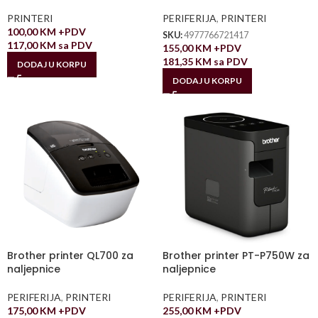
PRINTERI
PERIFERIJA
,
PRINTERI
100,00
KM
+PDV
SKU:
4977766721417
117,00
KM
sa PDV
155,00
KM
+PDV
181,35
KM
sa PDV
DODAJ U KORPU
DODAJ U KORPU
Brother printer QL700 za
Brother printer PT-P750W za
naljepnice
naljepnice
PERIFERIJA
,
PRINTERI
PERIFERIJA
,
PRINTERI
175,00
KM
+PDV
255,00
KM
+PDV