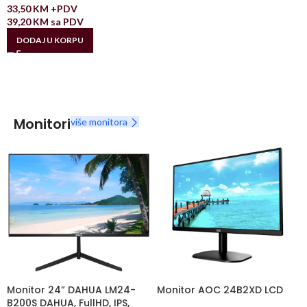
33,50
KM
+PDV
39,20
KM
sa PDV
DODAJ U KORPU
Monitori
više monitora
Monitor 24” DAHUA LM24-
Monitor AOC 24B2XD LCD
B200S DAHUA, FullHD, IPS,