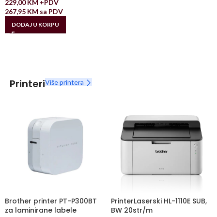
229,00
KM
+PDV
267,95
KM
sa PDV
DODAJ U KORPU
Printeri
Više printera
Brother printer PT-P300BT
PrinterLaserski HL-1110E SUB,
za laminirane labele
BW 20str/m