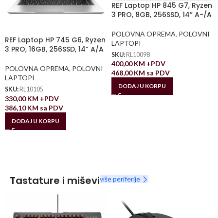
REF Laptop HP 845 G7, Ryzen
3 PRO, 8GB, 256SSD, 14” A-/A
POLOVNA OPREMA
,
POLOVNI
REF Laptop HP 745 G6, Ryzen
LAPTOPI
3 PRO, 16GB, 256SSD, 14” A/A
SKU:
RL10098
400,00
KM
+PDV
POLOVNA OPREMA
,
POLOVNI
468,00
KM
sa PDV
LAPTOPI
DODAJ U KORPU
SKU:
RL10105
330,00
KM
+PDV
386,10
KM
sa PDV
DODAJ U KORPU
Tastature i miševi
više periferije