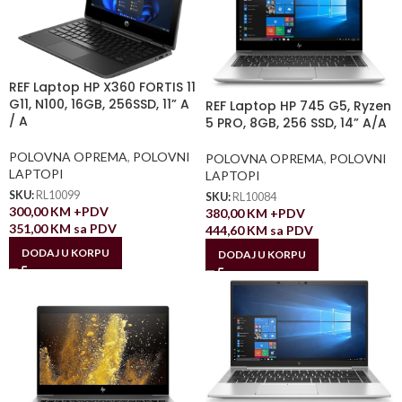
REF Laptop HP X360 FORTIS 11
G11, N100, 16GB, 256SSD, 11” A
REF Laptop HP 745 G5, Ryzen
/ A
5 PRO, 8GB, 256 SSD, 14” A/A
POLOVNA OPREMA
,
POLOVNI
POLOVNA OPREMA
,
POLOVNI
LAPTOPI
LAPTOPI
SKU:
RL10099
SKU:
RL10084
300,00
KM
+PDV
380,00
KM
+PDV
351,00
KM
sa PDV
444,60
KM
sa PDV
DODAJ U KORPU
DODAJ U KORPU