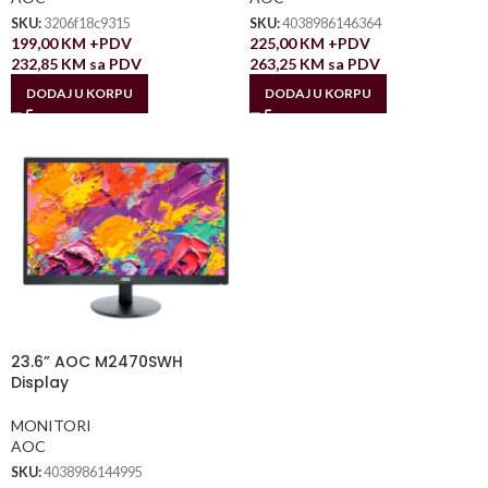
SKU:
3206f18c9315
SKU:
4038986146364
199,00
KM
+PDV
225,00
KM
+PDV
232,85
KM
sa PDV
263,25
KM
sa PDV
DODAJ U KORPU
DODAJ U KORPU
23.6” AOC M2470SWH
Display
MONITORI
AOC
SKU:
4038986144995