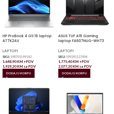
HP ProBook 4 G1i 16 laptop
ASUS TUF A16 Gaming
AT7K2AV
laptop FA607NUG-WH73
LAPTOPI
LAPTOPI
SKU:
198701599142
SKU:
199291127494
1.648,90
KM
+PDV
1.775,40
KM
+PDV
1.929,20
KM
sa PDV
2.077,20
KM
sa PDV
DODAJ U KORPU
DODAJ U KORPU