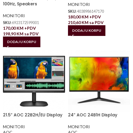
100Hz, Speakers
MONITORI
SKU:
4038986147170
MONITORI
180,00
KM
+PDV
210,60
KM
sa PDV
SKU:
6923172599001
170,00
KM
+PDV
DODAJ U KORPU
198,90
KM
sa PDV
DODAJ U KORPU
21.5” AOC 22B2H/EU Display
24” AOC 24B1H Display
MONITORI
MONITORI
AOC
AOC