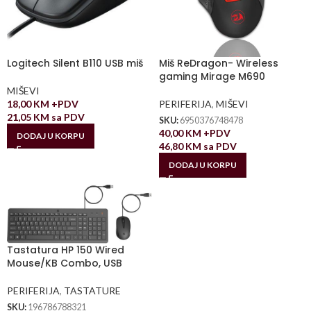
Logitech Silent B110 USB miš
Miš ReDragon- Wireless
gaming Mirage M690
MIŠEVI
18,00
KM
+PDV
PERIFERIJA
,
MIŠEVI
21,05
KM
sa PDV
SKU:
6950376748478
40,00
KM
+PDV
DODAJ U KORPU
46,80
KM
sa PDV
DODAJ U KORPU
Tastatura HP 150 Wired
Mouse/KB Combo, USB
PERIFERIJA
,
TASTATURE
SKU:
196786788321