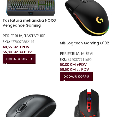
Tastatura mehanička NOXO
Vengeance Gaming
PERIFERIJA
,
TASTATURE
SKU:
4770070882115
Miš Logitech Gaming G102
48,55
KM
+PDV
56,80
KM
sa PDV
PERIFERIJA
,
MIŠEVI
DODAJ U KORPU
SKU:
6920377911690
50,00
KM
+PDV
58,50
KM
sa PDV
DODAJ U KORPU