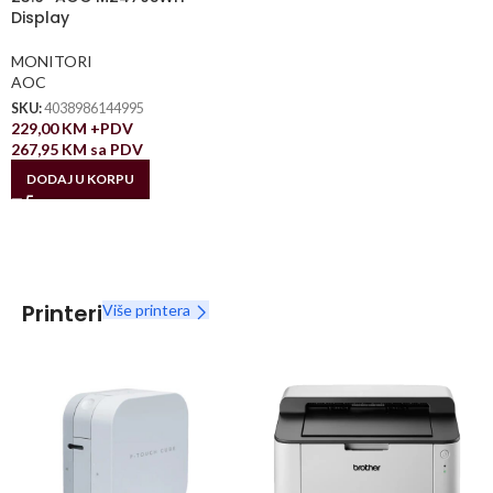
Display
MONITORI
AOC
SKU:
4038986144995
229,00
KM
+PDV
267,95
KM
sa PDV
DODAJ U KORPU
Printeri
Više printera