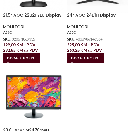
21.5” AOC 22B2H/EU Display
24” AOC 24B1H Display
MONITORI
MONITORI
AOC
AOC
SKU:
3206f18c9315
SKU:
4038986146364
199,00
KM
+PDV
225,00
KM
+PDV
232,85
KM
sa PDV
263,25
KM
sa PDV
DODAJ U KORPU
DODAJ U KORPU
23.6” AOC M2470SWH