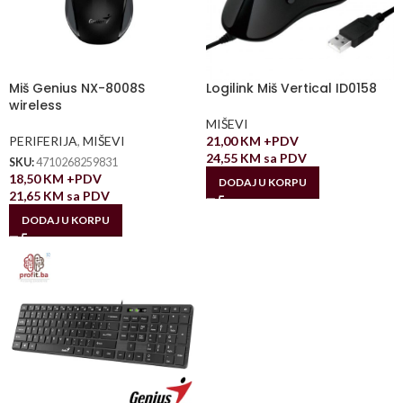
Miš Genius NX-8008S
Logilink Miš Vertical ID0158
wireless
MIŠEVI
PERIFERIJA
,
MIŠEVI
21,00
KM
+PDV
24,55
KM
sa PDV
SKU:
4710268259831
18,50
KM
+PDV
DODAJ U KORPU
21,65
KM
sa PDV
DODAJ U KORPU