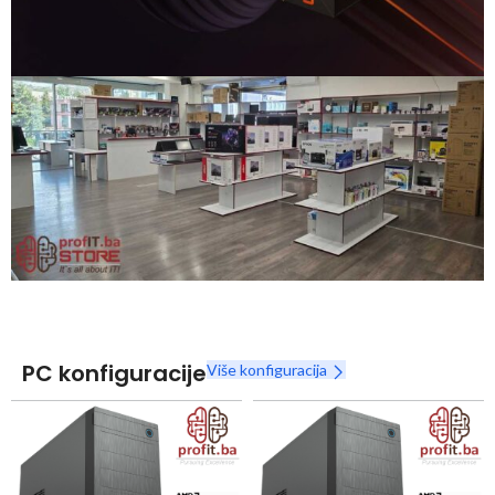
Snaga radnih stanica nikada nije bila povoljnija
Nova Ryzen 7000 serija
Naruči
PC konfiguracije
Više konfiguracija