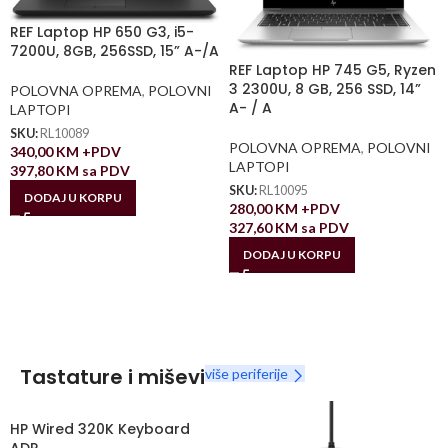
REF Laptop HP 650 G3, i5-
7200U, 8GB, 256SSD, 15” A-/A
REF Laptop HP 745 G5, Ryzen
3 2300U, 8 GB, 256 SSD, 14”
POLOVNA OPREMA
,
POLOVNI
A- / A
LAPTOPI
SKU:
RL10089
POLOVNA OPREMA
,
POLOVNI
340,00
KM
+PDV
LAPTOPI
397,80
KM
sa PDV
SKU:
RL10095
DODAJ U KORPU
280,00
KM
+PDV
327,60
KM
sa PDV
DODAJ U KORPU
Tastature i miševi
više periferije
HP Wired 320K Keyboard