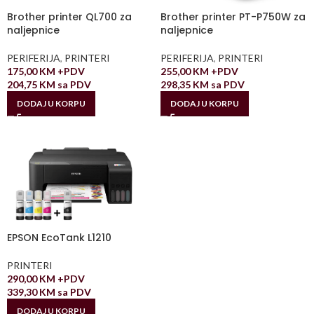
Brother printer QL700 za
Brother printer PT-P750W za
naljepnice
naljepnice
PERIFERIJA
,
PRINTERI
PERIFERIJA
,
PRINTERI
175,00
KM
+PDV
255,00
KM
+PDV
204,75
KM
sa PDV
298,35
KM
sa PDV
DODAJ U KORPU
DODAJ U KORPU
EPSON EcoTank L1210
PRINTERI
290,00
KM
+PDV
339,30
KM
sa PDV
DODAJ U KORPU