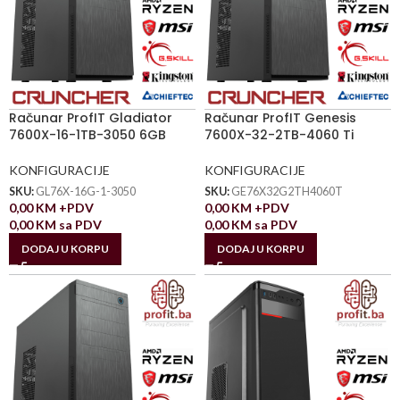
Računar ProfIT Gladiator
Računar ProfIT Genesis
7600X-16-1TB-3050 6GB
7600X-32-2TB-4060 Ti
KONFIGURACIJE
KONFIGURACIJE
SKU:
GL76X-16G-1-3050
SKU:
GE76X32G2TH4060T
0,00
KM
+PDV
0,00
KM
+PDV
0,00
KM
sa PDV
0,00
KM
sa PDV
DODAJ U KORPU
DODAJ U KORPU