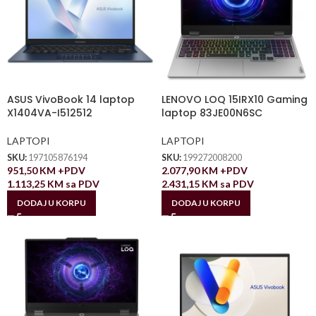
ASUS VivoBook 14 laptop
LENOVO LOQ 15IRX10 Gaming
X1404VA-I512512
laptop 83JE00N6SC
LAPTOPI
LAPTOPI
SKU:
197105876194
SKU:
199272008200
951,50
KM
+PDV
2.077,90
KM
+PDV
1.113,25
KM
sa PDV
2.431,15
KM
sa PDV
DODAJ U KORPU
DODAJ U KORPU