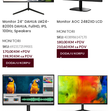
Monitor 24” DAHUA LM24-
Monitor AOC 24B2XD LCD
B200S DAHUA, FullHD, IPS,
100Hz, Speakers
MONITORI
SKU:
4038986147170
MONITORI
180,00
KM
+PDV
210,60
KM
sa PDV
SKU:
6923172599001
170,00
KM
+PDV
DODAJ U KORPU
198,90
KM
sa PDV
DODAJ U KORPU