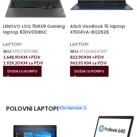
LENOVO LOQ 15IRX9 Gaming
ASUS VivoBook 15 laptop
laptop 83DV01DBSC
X1504VA-BQ2626
LAPTOPI
LAPTOPI
SKU:
199273075980
SKU:
4711636147347
1.648,90
KM
+PDV
823,90
KM
+PDV
1.929,20
KM
sa PDV
963,95
KM
sa PDV
DODAJ U KORPU
DODAJ U KORPU
POLOVNI LAPTOPI
Više laptopa