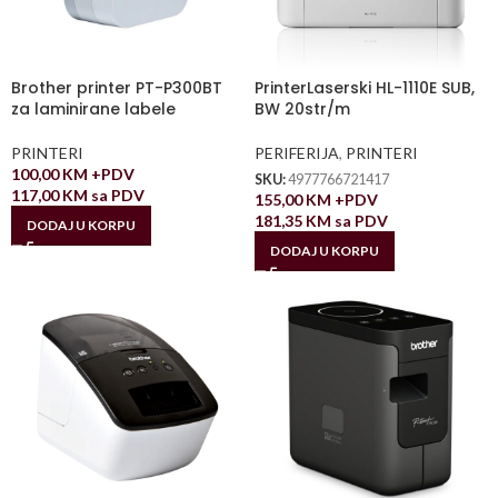
Brother printer PT-P300BT
PrinterLaserski HL-1110E SUB,
za laminirane labele
BW 20str/m
PRINTERI
PERIFERIJA
,
PRINTERI
100,00
KM
+PDV
SKU:
4977766721417
117,00
KM
sa PDV
155,00
KM
+PDV
181,35
KM
sa PDV
DODAJ U KORPU
DODAJ U KORPU