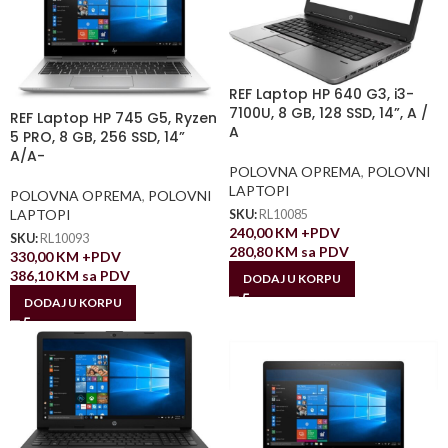
REF Laptop HP 640 G3, i3-
7100U, 8 GB, 128 SSD, 14”, A /
REF Laptop HP 745 G5, Ryzen
A
5 PRO, 8 GB, 256 SSD, 14”
A/A-
POLOVNA OPREMA
,
POLOVNI
LAPTOPI
POLOVNA OPREMA
,
POLOVNI
LAPTOPI
SKU:
RL10085
240,00
KM
+PDV
SKU:
RL10093
280,80
KM
sa PDV
330,00
KM
+PDV
386,10
KM
sa PDV
DODAJ U KORPU
DODAJ U KORPU