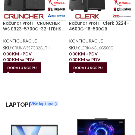
Računar ProfIT CRUNCHER
Računar ProfIT Clerk 0224-
WS 0923-5700G-32-1TBHS
4600G-16-500GB
KONFIGURACIJE
KONFIGURACIJE
SKU:
CRUNWS57G32G1TH
SKU:
CLERK46G16G500G
0,00
KM
+PDV
0,00
KM
+PDV
0,00
KM
sa PDV
0,00
KM
sa PDV
DODAJ U KORPU
DODAJ U KORPU
LAPTOPI
Više laptopa