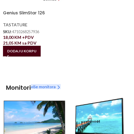
Genius SlimStar 126
TASTATURE
SKU:
4710268257936
18,00
KM
+PDV
21,05
KM
sa PDV
DODAJ U KORPU
Monitori
više monitora