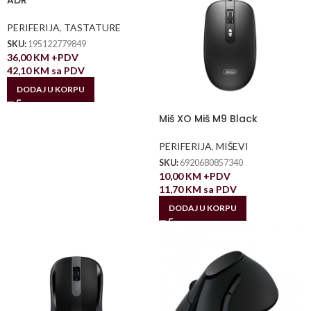
ADR
PERIFERIJA
,
TASTATURE
SKU:
195122779849
36,00
KM
+PDV
42,10
KM
sa PDV
DODAJ U KORPU
Miš XO Miš M9 Black
PERIFERIJA
,
MIŠEVI
SKU:
6920680857340
10,00
KM
+PDV
11,70
KM
sa PDV
DODAJ U KORPU