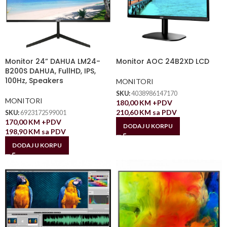
Monitor 24” DAHUA LM24-
Monitor AOC 24B2XD LCD
B200S DAHUA, FullHD, IPS,
100Hz, Speakers
MONITORI
SKU:
4038986147170
MONITORI
180,00
KM
+PDV
210,60
KM
sa PDV
SKU:
6923172599001
170,00
KM
+PDV
DODAJ U KORPU
198,90
KM
sa PDV
DODAJ U KORPU