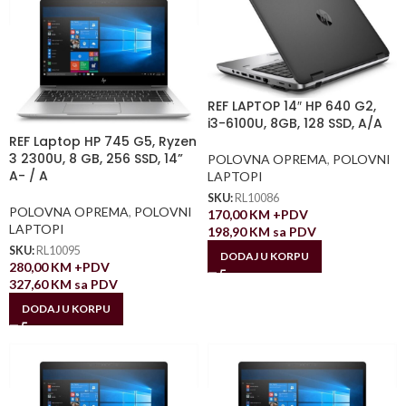
REF LAPTOP 14″ HP 640 G2,
i3-6100U, 8GB, 128 SSD, A/A
REF Laptop HP 745 G5, Ryzen
3 2300U, 8 GB, 256 SSD, 14”
POLOVNA OPREMA
,
POLOVNI
A- / A
LAPTOPI
SKU:
RL10086
POLOVNA OPREMA
,
POLOVNI
170,00
KM
+PDV
LAPTOPI
198,90
KM
sa PDV
SKU:
RL10095
DODAJ U KORPU
280,00
KM
+PDV
327,60
KM
sa PDV
DODAJ U KORPU