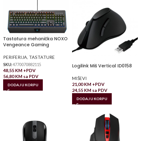
Tastatura mehanička NOXO
Vengeance Gaming
PERIFERIJA
,
TASTATURE
SKU:
4770070882115
Logilink Miš Vertical ID0158
48,55
KM
+PDV
56,80
KM
sa PDV
MIŠEVI
21,00
KM
+PDV
DODAJ U KORPU
24,55
KM
sa PDV
DODAJ U KORPU