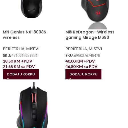
Miš Genius NX-8008S
Miš ReDragon- Wireless
wireless
gaming Mirage M690
PERIFERIJA
,
MIŠEVI
PERIFERIJA
,
MIŠEVI
SKU:
4710268259831
SKU:
6950376748478
18,50
KM
+PDV
40,00
KM
+PDV
21,65
KM
sa PDV
46,80
KM
sa PDV
DODAJ U KORPU
DODAJ U KORPU