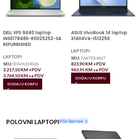
DELL XPS 9440 laptop
ASUS VivoBook 14 laptop
INS0178486-R0025252-SA
X1404VA-I512256
REFURBISHED
LAPTOPI
LAPTOPI
SKU:
7cbb793c46d7
823,90
KM
+PDV
SKU:
307e9c614506
3.217,50
KM
+PDV
963,95
KM
sa PDV
3.764,50
KM
sa PDV
DODAJ U KORPU
DODAJ U KORPU
POLOVNI LAPTOPI
Više laptopa