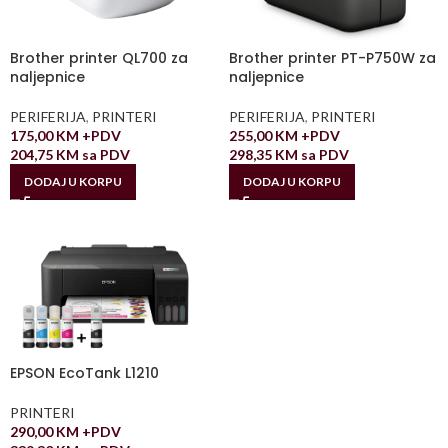
Brother printer QL700 za
Brother printer PT-P750W za
naljepnice
naljepnice
PERIFERIJA
,
PRINTERI
PERIFERIJA
,
PRINTERI
175,00
KM
+PDV
255,00
KM
+PDV
204,75
KM
sa PDV
298,35
KM
sa PDV
DODAJ U KORPU
DODAJ U KORPU
EPSON EcoTank L1210
PRINTERI
290,00
KM
+PDV