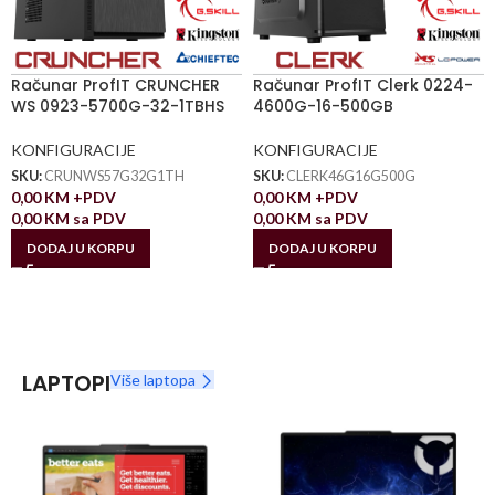
Računar ProfIT CRUNCHER
Računar ProfIT Clerk 0224-
WS 0923-5700G-32-1TBHS
4600G-16-500GB
KONFIGURACIJE
KONFIGURACIJE
SKU:
CRUNWS57G32G1TH
SKU:
CLERK46G16G500G
0,00
KM
+PDV
0,00
KM
+PDV
0,00
KM
sa PDV
0,00
KM
sa PDV
DODAJ U KORPU
DODAJ U KORPU
LAPTOPI
Više laptopa