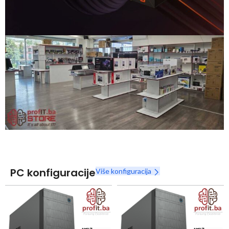
Snaga radnih stanica nikada nije bila povoljnija
Nova Ryzen 7000 serija
Naruči
PC konfiguracije
Više konfiguracija