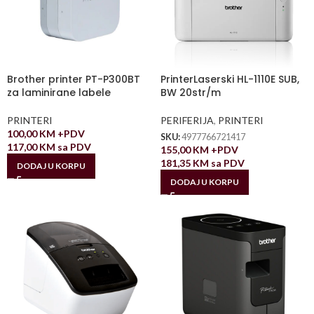
Brother printer PT-P300BT
PrinterLaserski HL-1110E SUB,
za laminirane labele
BW 20str/m
PRINTERI
PERIFERIJA
,
PRINTERI
100,00
KM
+PDV
SKU:
4977766721417
117,00
KM
sa PDV
155,00
KM
+PDV
181,35
KM
sa PDV
DODAJ U KORPU
DODAJ U KORPU