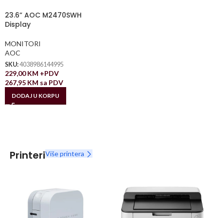
23.6” AOC M2470SWH
Display
MONITORI
AOC
SKU:
4038986144995
229,00
KM
+PDV
267,95
KM
sa PDV
DODAJ U KORPU
Printeri
Više printera