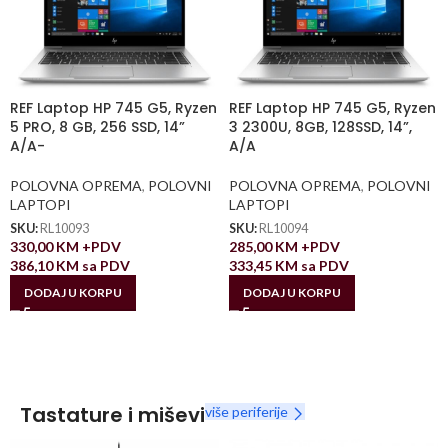
REF Laptop HP 745 G5, Ryzen
REF Laptop HP 745 G5, Ryzen
5 PRO, 8 GB, 256 SSD, 14”
3 2300U, 8GB, 128SSD, 14”,
A/A-
A/A
POLOVNA OPREMA
,
POLOVNI
POLOVNA OPREMA
,
POLOVNI
LAPTOPI
LAPTOPI
SKU:
RL10093
SKU:
RL10094
330,00
KM
+PDV
285,00
KM
+PDV
386,10
KM
sa PDV
333,45
KM
sa PDV
DODAJ U KORPU
DODAJ U KORPU
Tastature i miševi
više periferije