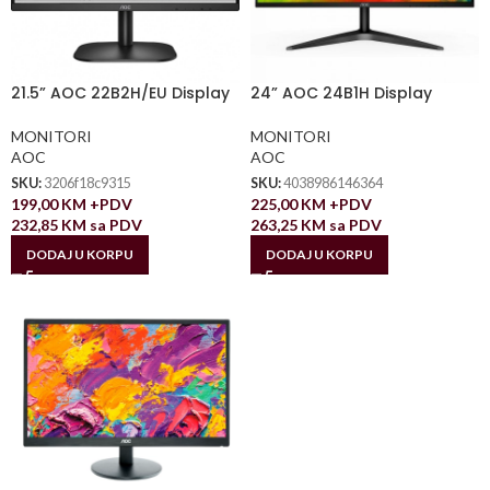
21.5” AOC 22B2H/EU Display
24” AOC 24B1H Display
MONITORI
MONITORI
AOC
AOC
SKU:
3206f18c9315
SKU:
4038986146364
199,00
KM
+PDV
225,00
KM
+PDV
232,85
KM
sa PDV
263,25
KM
sa PDV
DODAJ U KORPU
DODAJ U KORPU