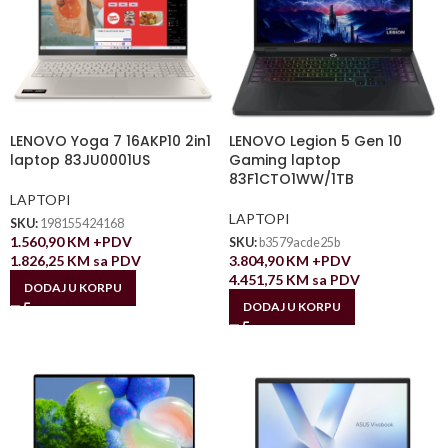
LENOVO Yoga 7 16AKP10 2in1
LENOVO Legion 5 Gen 10
laptop 83JU0001US
Gaming laptop
83F1CTO1WW/1TB
LAPTOPI
LAPTOPI
SKU:
198155424168
1.560,90
KM
+PDV
SKU:
b3579acde25b
1.826,25
KM
sa PDV
3.804,90
KM
+PDV
4.451,75
KM
sa PDV
DODAJ U KORPU
DODAJ U KORPU