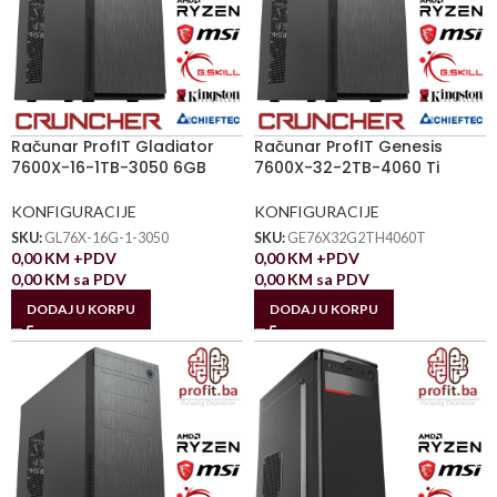
Računar ProfIT Gladiator
Računar ProfIT Genesis
7600X-16-1TB-3050 6GB
7600X-32-2TB-4060 Ti
KONFIGURACIJE
KONFIGURACIJE
SKU:
GL76X-16G-1-3050
SKU:
GE76X32G2TH4060T
0,00
KM
+PDV
0,00
KM
+PDV
0,00
KM
sa PDV
0,00
KM
sa PDV
DODAJ U KORPU
DODAJ U KORPU