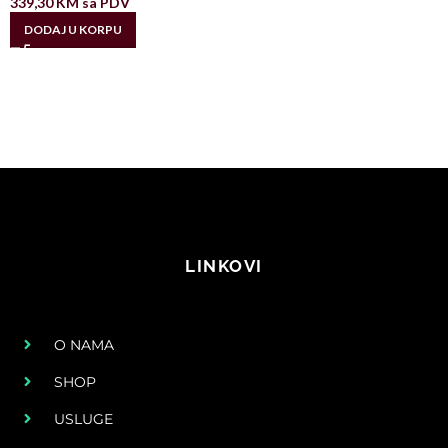
339,30
KM
sa PDV
DODAJ U KORPU
LINKOVI
O NAMA
SHOP
USLUGE