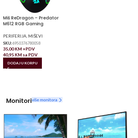
Miš ReDragon – Predator
M612 RGB Gaming
PERIFERIJA
,
MIŠEVI
SKU:
6950376780058
35,00
KM
+PDV
40,95
KM
sa PDV
DODAJ U KORPU
Monitori
više monitora