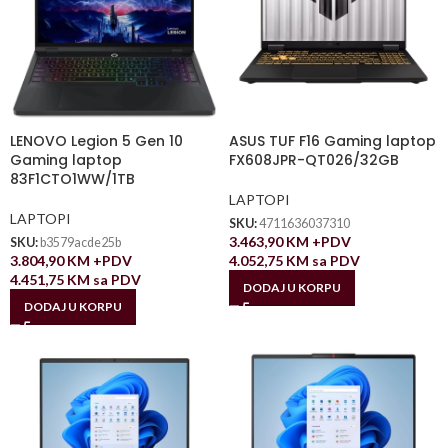
LENOVO Legion 5 Gen 10
ASUS TUF F16 Gaming laptop
Gaming laptop
FX608JPR-QT026/32GB
83F1CTO1WW/1TB
LAPTOPI
LAPTOPI
SKU:
4711636037310
3.463,90
KM
+PDV
SKU:
b3579acde25b
3.804,90
KM
+PDV
4.052,75
KM
sa PDV
4.451,75
KM
sa PDV
DODAJ U KORPU
DODAJ U KORPU