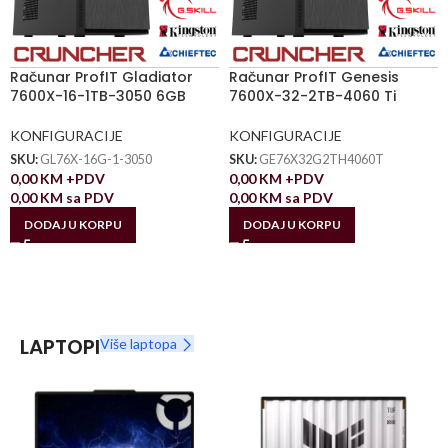
Računar ProfIT Gladiator
Računar ProfIT Genesis
7600X-16-1TB-3050 6GB
7600X-32-2TB-4060 Ti
KONFIGURACIJE
KONFIGURACIJE
SKU:
GL76X-16G-1-3050
SKU:
GE76X32G2TH4060T
0,00
KM
+PDV
0,00
KM
+PDV
0,00
KM
sa PDV
0,00
KM
sa PDV
DODAJ U KORPU
DODAJ U KORPU
LAPTOPI
Više laptopa