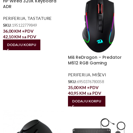
HP Wired 320K Keyboard
ADR
PERIFERIJA
,
TASTATURE
SKU:
195122779849
36,00
KM
+PDV
42,10
KM
sa PDV
DODAJ U KORPU
Miš ReDragon – Predator
M612 RGB Gaming
PERIFERIJA
,
MIŠEVI
SKU:
6950376780058
35,00
KM
+PDV
40,95
KM
sa PDV
DODAJ U KORPU