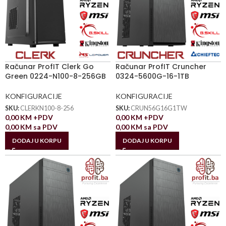
Računar ProfIT Clerk Go
Računar ProfIT Cruncher
Green 0224-N100-8-256GB
0324-5600G-16-1TB
KONFIGURACIJE
KONFIGURACIJE
SKU:
CLERKN100-8-256
SKU:
CRUN56G16G1TW
0,00
KM
+PDV
0,00
KM
+PDV
0,00
KM
sa PDV
0,00
KM
sa PDV
DODAJ U KORPU
DODAJ U KORPU