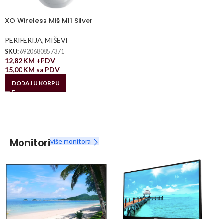
XO Wireless Miš M11 Silver
PERIFERIJA
,
MIŠEVI
SKU:
6920680857371
12,82
KM
+PDV
15,00
KM
sa PDV
DODAJ U KORPU
Monitori
više monitora