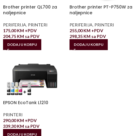
Brother printer QL700 za
Brother printer PT-P750W za
naljepnice
naljepnice
PERIFERIJA
,
PRINTERI
PERIFERIJA
,
PRINTERI
175,00
KM
+PDV
255,00
KM
+PDV
204,75
KM
sa PDV
298,35
KM
sa PDV
DODAJ U KORPU
DODAJ U KORPU
EPSON EcoTank L1210
PRINTERI
290,00
KM
+PDV
339,30
KM
sa PDV
DODAJ U KORPU