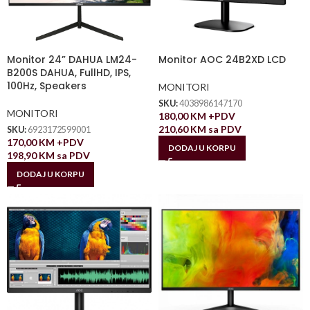
Monitor 24” DAHUA LM24-
Monitor AOC 24B2XD LCD
B200S DAHUA, FullHD, IPS,
100Hz, Speakers
MONITORI
SKU:
4038986147170
MONITORI
180,00
KM
+PDV
210,60
KM
sa PDV
SKU:
6923172599001
170,00
KM
+PDV
DODAJ U KORPU
198,90
KM
sa PDV
DODAJ U KORPU