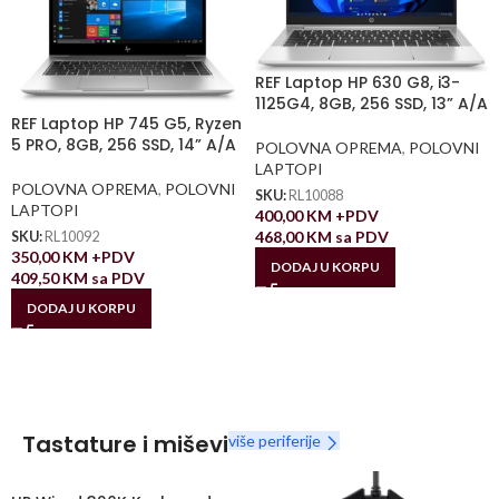
REF Laptop HP 630 G8, i3-
1125G4, 8GB, 256 SSD, 13” A/A
REF Laptop HP 745 G5, Ryzen
5 PRO, 8GB, 256 SSD, 14” A/A
POLOVNA OPREMA
,
POLOVNI
LAPTOPI
POLOVNA OPREMA
,
POLOVNI
SKU:
RL10088
LAPTOPI
400,00
KM
+PDV
468,00
KM
sa PDV
SKU:
RL10092
350,00
KM
+PDV
DODAJ U KORPU
409,50
KM
sa PDV
DODAJ U KORPU
Tastature i miševi
više periferije