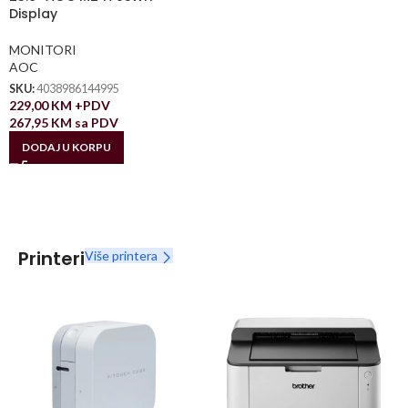
Display
MONITORI
AOC
SKU:
4038986144995
229,00
KM
+PDV
267,95
KM
sa PDV
DODAJ U KORPU
Printeri
Više printera