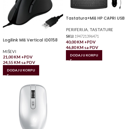
Tastatura+Miš HP CAPRI USB
PERIFERIJA
,
TASTATURE
SKU:
194721396471
Logilink Miš Vertical ID0158
40,00
KM
+PDV
46,80
KM
sa PDV
MIŠEVI
DODAJ U KORPU
21,00
KM
+PDV
24,55
KM
sa PDV
DODAJ U KORPU