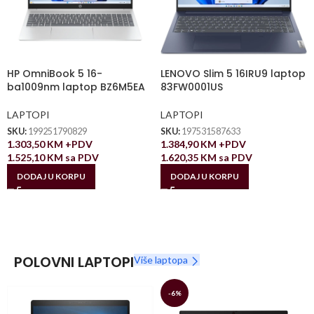
HP OmniBook 5 16-
LENOVO Slim 5 16IRU9 laptop
ba1009nm laptop BZ6M5EA
83FW0001US
LAPTOPI
LAPTOPI
SKU:
199251790829
SKU:
197531587633
1.303,50
KM
+PDV
1.384,90
KM
+PDV
1.525,10
KM
sa PDV
1.620,35
KM
sa PDV
DODAJ U KORPU
DODAJ U KORPU
POLOVNI LAPTOPI
Više laptopa
-6%