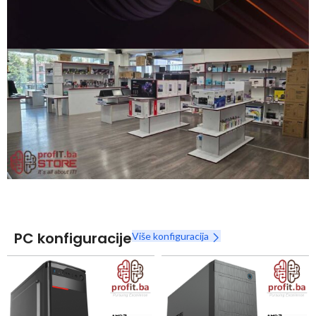
Snaga radnih stanica nikada nije bila povoljnija
Nova Ryzen 7000 serija
Naruči
PC konfiguracije
Više konfiguracija