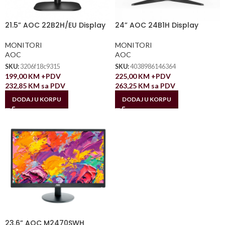
21.5” AOC 22B2H/EU Display
24” AOC 24B1H Display
MONITORI
MONITORI
AOC
AOC
SKU:
3206f18c9315
SKU:
4038986146364
199,00
KM
+PDV
225,00
KM
+PDV
232,85
KM
sa PDV
263,25
KM
sa PDV
DODAJ U KORPU
DODAJ U KORPU
23.6” AOC M2470SWH