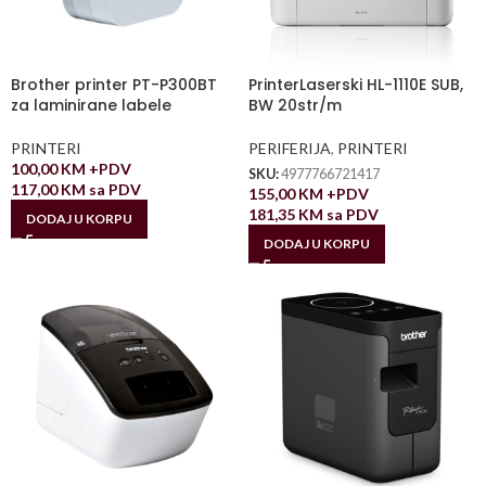
Brother printer PT-P300BT
PrinterLaserski HL-1110E SUB,
za laminirane labele
BW 20str/m
PRINTERI
PERIFERIJA
,
PRINTERI
100,00
KM
+PDV
SKU:
4977766721417
117,00
KM
sa PDV
155,00
KM
+PDV
181,35
KM
sa PDV
DODAJ U KORPU
DODAJ U KORPU