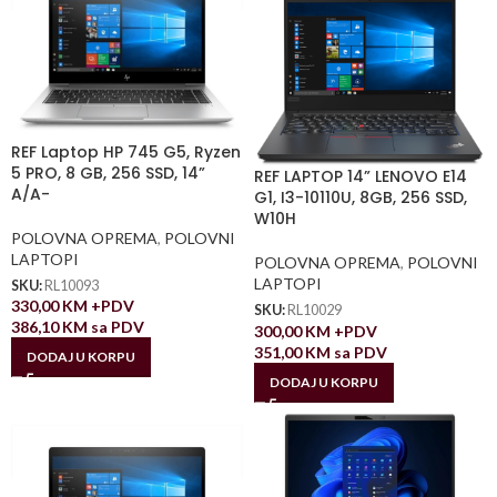
REF Laptop HP 745 G5, Ryzen
5 PRO, 8 GB, 256 SSD, 14”
REF LAPTOP 14” LENOVO E14
A/A-
G1, I3-10110U, 8GB, 256 SSD,
W10H
POLOVNA OPREMA
,
POLOVNI
LAPTOPI
POLOVNA OPREMA
,
POLOVNI
LAPTOPI
SKU:
RL10093
330,00
KM
+PDV
SKU:
RL10029
386,10
KM
sa PDV
300,00
KM
+PDV
351,00
KM
sa PDV
DODAJ U KORPU
DODAJ U KORPU