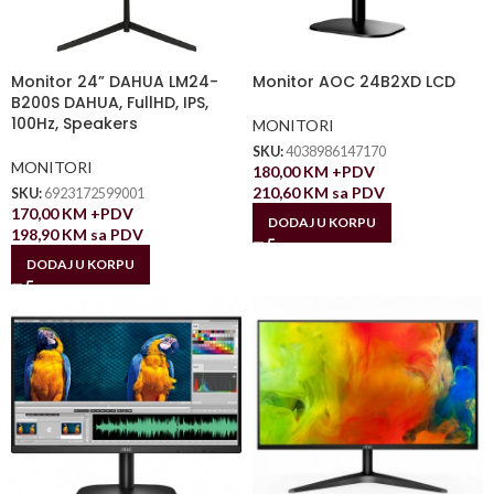
Monitor 24” DAHUA LM24-
Monitor AOC 24B2XD LCD
B200S DAHUA, FullHD, IPS,
100Hz, Speakers
MONITORI
SKU:
4038986147170
MONITORI
180,00
KM
+PDV
210,60
KM
sa PDV
SKU:
6923172599001
170,00
KM
+PDV
DODAJ U KORPU
198,90
KM
sa PDV
DODAJ U KORPU