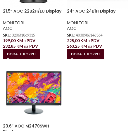
21.5” AOC 22B2H/EU Display
24” AOC 24B1H Display
MONITORI
MONITORI
AOC
AOC
SKU:
3206f18c9315
SKU:
4038986146364
199,00
KM
+PDV
225,00
KM
+PDV
232,85
KM
sa PDV
263,25
KM
sa PDV
DODAJ U KORPU
DODAJ U KORPU
23.6” AOC M2470SWH