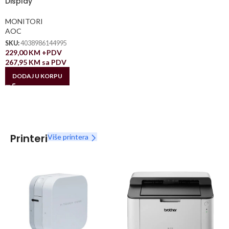
Display
MONITORI
AOC
SKU:
4038986144995
229,00
KM
+PDV
267,95
KM
sa PDV
DODAJ U KORPU
Printeri
Više printera