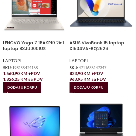
LENOVO Yoga 7 16AKP10 2in1
ASUS VivoBook 15 laptop
laptop 83JU0001US
X1504VA-BQ2626
LAPTOPI
LAPTOPI
SKU:
198155424168
SKU:
4711636147347
1.560,90
KM
+PDV
823,90
KM
+PDV
1.826,25
KM
sa PDV
963,95
KM
sa PDV
DODAJ U KORPU
DODAJ U KORPU