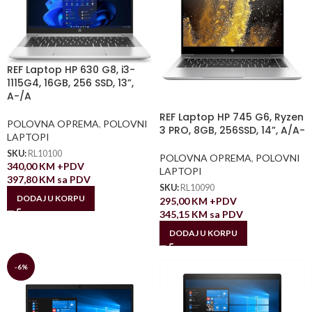
REF Laptop HP 630 G8, i3-
1115G4, 16GB, 256 SSD, 13”,
A-/A
REF Laptop HP 745 G6, Ryzen
POLOVNA OPREMA
,
POLOVNI
3 PRO, 8GB, 256SSD, 14”, A/A-
LAPTOPI
SKU:
RL10100
POLOVNA OPREMA
,
POLOVNI
340,00
KM
+PDV
LAPTOPI
397,80
KM
sa PDV
SKU:
RL10090
DODAJ U KORPU
295,00
KM
+PDV
345,15
KM
sa PDV
DODAJ U KORPU
-6%