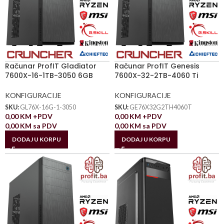
Računar ProfIT Gladiator
Računar ProfIT Genesis
7600X-16-1TB-3050 6GB
7600X-32-2TB-4060 Ti
KONFIGURACIJE
KONFIGURACIJE
SKU:
GL76X-16G-1-3050
SKU:
GE76X32G2TH4060T
0,00
KM
+PDV
0,00
KM
+PDV
0,00
KM
sa PDV
0,00
KM
sa PDV
DODAJ U KORPU
DODAJ U KORPU