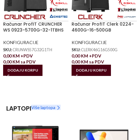
Računar ProfIT CRUNCHER
Računar ProfIT Clerk 0224-
WS 0923-5700G-32-1TBHS
4600G-16-500GB
KONFIGURACIJE
KONFIGURACIJE
SKU:
CRUNWS57G32G1TH
SKU:
CLERK46G16G500G
0,00
KM
+PDV
0,00
KM
+PDV
0,00
KM
sa PDV
0,00
KM
sa PDV
DODAJ U KORPU
DODAJ U KORPU
LAPTOPI
Više laptopa