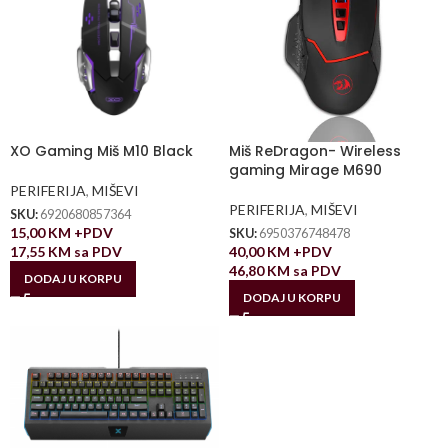
XO Gaming Miš M10 Black
Miš ReDragon- Wireless
gaming Mirage M690
PERIFERIJA
,
MIŠEVI
PERIFERIJA
,
MIŠEVI
SKU:
6920680857364
15,00
KM
+PDV
SKU:
6950376748478
17,55
KM
sa PDV
40,00
KM
+PDV
46,80
KM
sa PDV
DODAJ U KORPU
DODAJ U KORPU