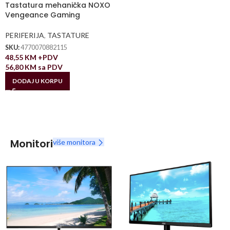
Tastatura mehanička NOXO
Vengeance Gaming
PERIFERIJA
,
TASTATURE
SKU:
4770070882115
48,55
KM
+PDV
56,80
KM
sa PDV
DODAJ U KORPU
Monitori
više monitora