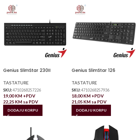
Genius SlimStar 230II
Genius SlimStar 126
TASTATURE
TASTATURE
SKU:
4710268257226
SKU:
4710268257936
19,00
KM
+PDV
18,00
KM
+PDV
22,25
KM
sa PDV
21,05
KM
sa PDV
DODAJ U KORPU
DODAJ U KORPU