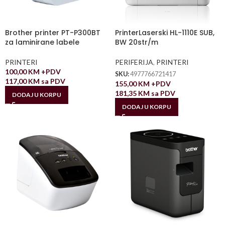
Brother printer PT-P300BT
PrinterLaserski HL-1110E SUB,
za laminirane labele
BW 20str/m
PRINTERI
PERIFERIJA
,
PRINTERI
100,00
KM
+PDV
SKU:
4977766721417
117,00
KM
sa PDV
155,00
KM
+PDV
181,35
KM
sa PDV
DODAJ U KORPU
DODAJ U KORPU