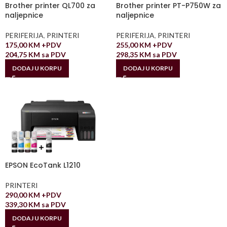
Brother printer QL700 za
Brother printer PT-P750W za
naljepnice
naljepnice
PERIFERIJA
,
PRINTERI
PERIFERIJA
,
PRINTERI
175,00
KM
+PDV
255,00
KM
+PDV
204,75
KM
sa PDV
298,35
KM
sa PDV
DODAJ U KORPU
DODAJ U KORPU
EPSON EcoTank L1210
PRINTERI
290,00
KM
+PDV
339,30
KM
sa PDV
DODAJ U KORPU