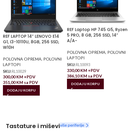
REF Laptop HP 745 G5, Ryzen
5 PRO, 8 GB, 256 SSD, 14”
REF LAPTOP 14” LENOVO E14
A/A-
G1, I3-10110U, 8GB, 256 SSD,
W10H
POLOVNA OPREMA
,
POLOVNI
LAPTOPI
POLOVNA OPREMA
,
POLOVNI
LAPTOPI
SKU:
RL10093
330,00
KM
+PDV
SKU:
RL10029
386,10
KM
sa PDV
300,00
KM
+PDV
351,00
KM
sa PDV
DODAJ U KORPU
DODAJ U KORPU
Tastature i miševi
više periferije