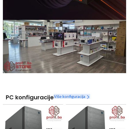
Snaga radnih stanica nikada nije bila povoljnija
Nova Ryzen 7000 serija
Naruči
PC konfiguracije
Više konfiguracija