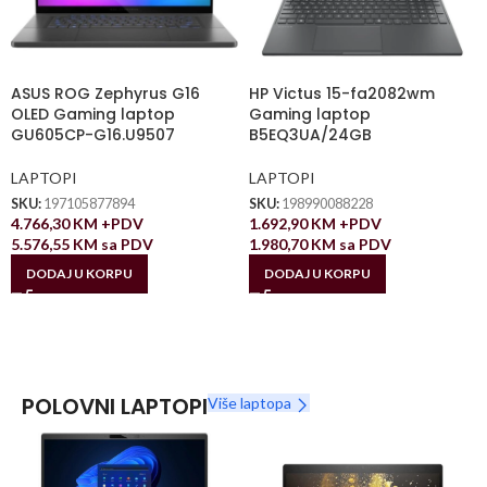
ASUS ROG Zephyrus G16
HP Victus 15-fa2082wm
OLED Gaming laptop
Gaming laptop
GU605CP-G16.U9507
B5EQ3UA/24GB
LAPTOPI
LAPTOPI
SKU:
197105877894
SKU:
198990088228
4.766,30
KM
+PDV
1.692,90
KM
+PDV
5.576,55
KM
sa PDV
1.980,70
KM
sa PDV
DODAJ U KORPU
DODAJ U KORPU
POLOVNI LAPTOPI
Više laptopa