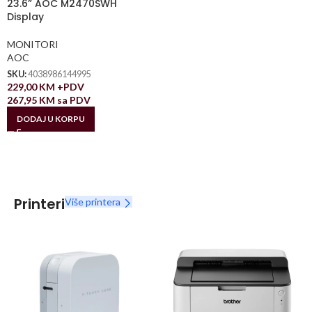
23.6” AOC M2470SWH
Display
MONITORI
AOC
SKU:
4038986144995
229,00
KM
+PDV
267,95
KM
sa PDV
DODAJ U KORPU
Printeri
Više printera