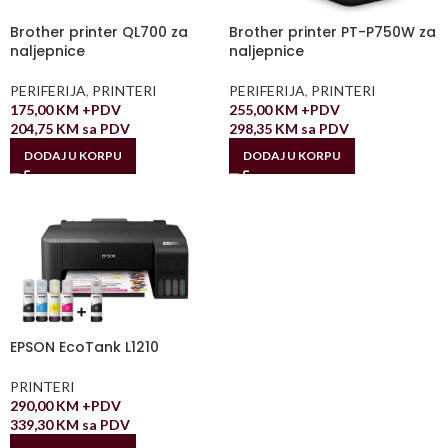
Brother printer QL700 za
Brother printer PT-P750W za
naljepnice
naljepnice
PERIFERIJA
,
PRINTERI
PERIFERIJA
,
PRINTERI
175,00
KM
+PDV
255,00
KM
+PDV
204,75
KM
sa PDV
298,35
KM
sa PDV
DODAJ U KORPU
DODAJ U KORPU
EPSON EcoTank L1210
PRINTERI
290,00
KM
+PDV
339,30
KM
sa PDV