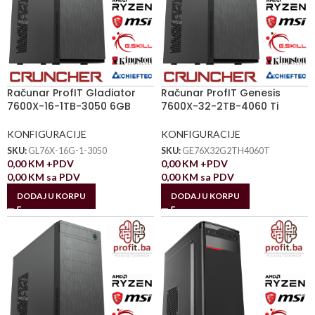
Računar ProfIT Gladiator
Računar ProfIT Genesis
7600X-16-1TB-3050 6GB
7600X-32-2TB-4060 Ti
KONFIGURACIJE
KONFIGURACIJE
SKU:
GL76X-16G-1-3050
SKU:
GE76X32G2TH4060T
0,00
KM
+PDV
0,00
KM
+PDV
0,00
KM
sa PDV
0,00
KM
sa PDV
DODAJ U KORPU
DODAJ U KORPU