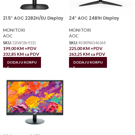
21.5” AOC 22B2H/EU Display
24” AOC 24B1H Display
MONITORI
MONITORI
AOC
AOC
SKU:
3206f18c9315
SKU:
4038986146364
199,00
KM
+PDV
225,00
KM
+PDV
232,85
KM
sa PDV
263,25
KM
sa PDV
DODAJ U KORPU
DODAJ U KORPU