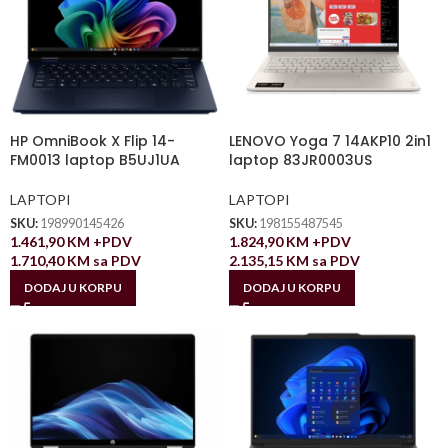
HP OmniBook X Flip 14-
LENOVO Yoga 7 14AKP10 2in1
FM0013 laptop B5UJ1UA
laptop 83JR0003US
LAPTOPI
LAPTOPI
SKU:
198990145426
SKU:
198155487545
1.461,90
KM
+PDV
1.824,90
KM
+PDV
1.710,40
KM
sa PDV
2.135,15
KM
sa PDV
DODAJ U KORPU
DODAJ U KORPU