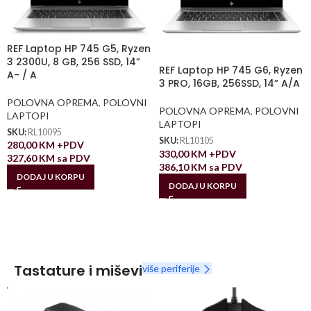
REF Laptop HP 745 G5, Ryzen
3 2300U, 8 GB, 256 SSD, 14”
REF Laptop HP 745 G6, Ryzen
A- / A
3 PRO, 16GB, 256SSD, 14” A/A
POLOVNA OPREMA
,
POLOVNI
POLOVNA OPREMA
,
POLOVNI
LAPTOPI
LAPTOPI
SKU:
RL10095
SKU:
RL10105
280,00
KM
+PDV
330,00
KM
+PDV
327,60
KM
sa PDV
386,10
KM
sa PDV
DODAJ U KORPU
DODAJ U KORPU
Tastature i miševi
više periferije