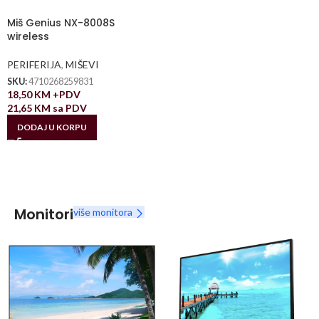
Miš Genius NX-8008S
wireless
PERIFERIJA
,
MIŠEVI
SKU:
4710268259831
18,50
KM
+PDV
21,65
KM
sa PDV
DODAJ U KORPU
Monitori
više monitora