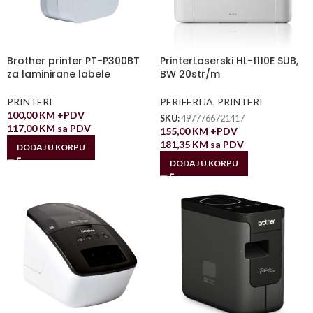
Brother printer PT-P300BT
PrinterLaserski HL-1110E SUB,
za laminirane labele
BW 20str/m
PRINTERI
PERIFERIJA
,
PRINTERI
100,00
KM
+PDV
SKU:
4977766721417
117,00
KM
sa PDV
155,00
KM
+PDV
181,35
KM
sa PDV
DODAJ U KORPU
DODAJ U KORPU