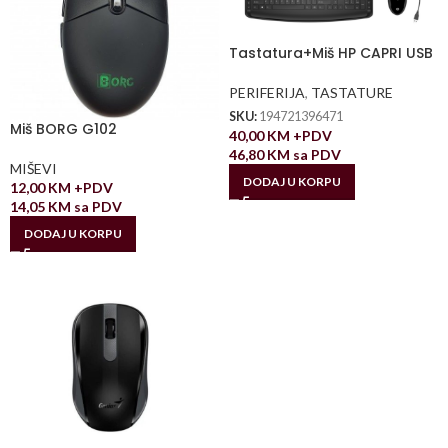
Tastatura+Miš HP CAPRI USB
PERIFERIJA
,
TASTATURE
SKU:
194721396471
Miš BORG G102
40,00
KM
+PDV
46,80
KM
sa PDV
MIŠEVI
DODAJ U KORPU
12,00
KM
+PDV
14,05
KM
sa PDV
DODAJ U KORPU