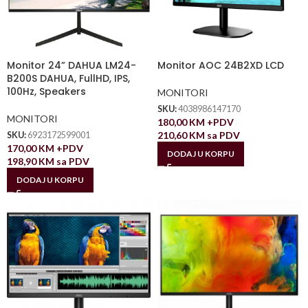
Monitor 24” DAHUA LM24-
Monitor AOC 24B2XD LCD
B200S DAHUA, FullHD, IPS,
100Hz, Speakers
MONITORI
SKU:
4038986147170
MONITORI
180,00
KM
+PDV
210,60
KM
sa PDV
SKU:
6923172599001
170,00
KM
+PDV
DODAJ U KORPU
198,90
KM
sa PDV
DODAJ U KORPU