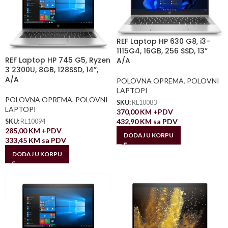
REF Laptop HP 630 G8, i3-
1115G4, 16GB, 256 SSD, 13”
REF Laptop HP 745 G5, Ryzen
A/A
3 2300U, 8GB, 128SSD, 14”,
A/A
POLOVNA OPREMA
,
POLOVNI
LAPTOPI
POLOVNA OPREMA
,
POLOVNI
SKU:
RL10083
LAPTOPI
370,00
KM
+PDV
432,90
KM
sa PDV
SKU:
RL10094
285,00
KM
+PDV
DODAJ U KORPU
333,45
KM
sa PDV
DODAJ U KORPU