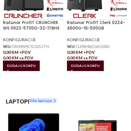
Računar ProfIT CRUNCHER
Računar ProfIT Clerk 0224-
WS 0923-5700G-32-1TBHS
4600G-16-500GB
KONFIGURACIJE
KONFIGURACIJE
SKU:
CRUNWS57G32G1TH
SKU:
CLERK46G16G500G
0,00
KM
+PDV
0,00
KM
+PDV
0,00
KM
sa PDV
0,00
KM
sa PDV
DODAJ U KORPU
DODAJ U KORPU
LAPTOPI
Više laptopa