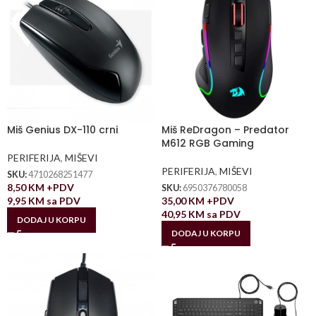
Miš Genius DX-110 crni
Miš ReDragon – Predator
M612 RGB Gaming
PERIFERIJA
,
MIŠEVI
PERIFERIJA
,
MIŠEVI
SKU:
4710268251477
8,50
KM
+PDV
SKU:
6950376780058
9,95
KM
sa PDV
35,00
KM
+PDV
40,95
KM
sa PDV
DODAJ U KORPU
DODAJ U KORPU