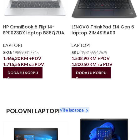
HP OmniBook 5 Flip 14-
LENOVO ThinkPad E14 Gen 6
FP0023DX laptop B86Q7UA
laptop 21M4S19A00
LAPTOPI
LAPTOPI
SKU:
198990417745
SKU:
198155942679
1.466,30
KM
+PDV
1.538,90
KM
+PDV
1.715,55
KM
sa PDV
1.800,50
KM
sa PDV
DODAJ U KORPU
DODAJ U KORPU
POLOVNI LAPTOPI
Više laptopa