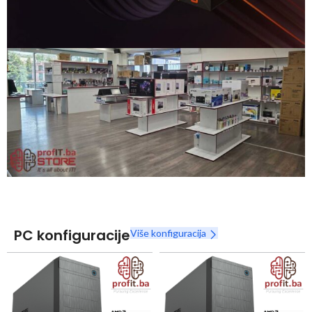
Snaga radnih stanica nikada nije bila povoljnija
Nova Ryzen 7000 serija
Naruči
PC konfiguracije
Više konfiguracija