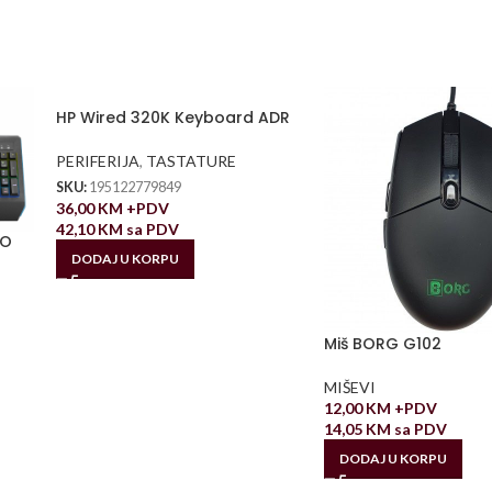
HP Wired 320K Keyboard ADR
PERIFERIJA
,
TASTATURE
SKU:
195122779849
36,00
KM
+PDV
42,10
KM
sa PDV
XO
DODAJ U KORPU
Miš BORG G102
MIŠEVI
12,00
KM
+PDV
14,05
KM
sa PDV
DODAJ U KORPU