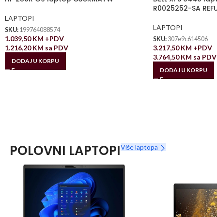
R0025252-SA REF
LAPTOPI
LAPTOPI
SKU:
199764088574
1.039,50
KM
+PDV
SKU:
307e9c614506
1.216,20
KM
sa PDV
3.217,50
KM
+PDV
3.764,50
KM
sa PDV
DODAJ U KORPU
DODAJ U KORPU
POLOVNI LAPTOPI
Više laptopa