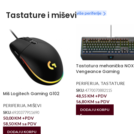
Tastature i miševi
više periferije
Tastatura mehanička NO
Vengeance Gaming
PERIFERIJA
,
TASTATURE
SKU:
4770070882115
Miš Logitech Gaming G102
48,55
KM
+PDV
56,80
KM
sa PDV
PERIFERIJA
,
MIŠEVI
DODAJ U KORPU
SKU:
6920377911690
50,00
KM
+PDV
58,50
KM
sa PDV
DODAJ U KORPU