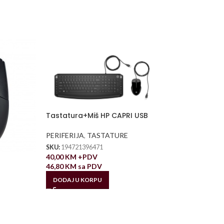
Tastatura+Miš HP CAPRI USB
PERIFERIJA
,
TASTATURE
SKU:
194721396471
40,00
KM
+PDV
46,80
KM
sa PDV
DODAJ U KORPU