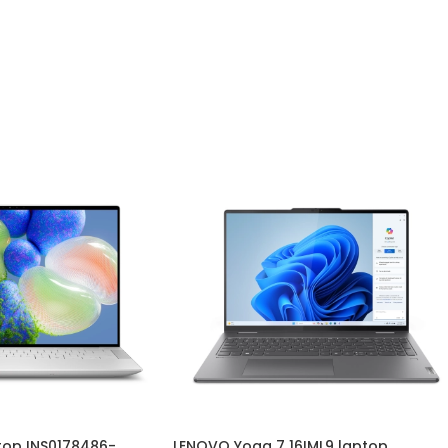
top INS0178486-
LENOVO Yoga 7 16IML9 laptop