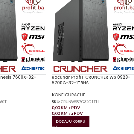
enesis 7600X-32-
Računar ProfIT CRUNCHER WS 0923-
5700G-32-1TBHS
KONFIGURACIJE
60T
SKU:
CRUNWS57G32G1TH
0,00
KM
+PDV
0,00
KM
sa PDV
DODAJ U KORPU