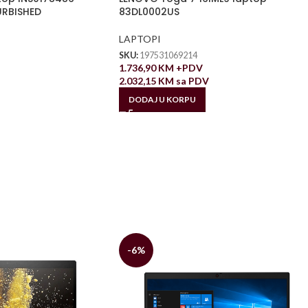
URBISHED
83DL0002US
LAPTOPI
SKU:
197531069214
1.736,90
KM
+PDV
2.032,15
KM
sa PDV
DODAJ U KORPU
-6%