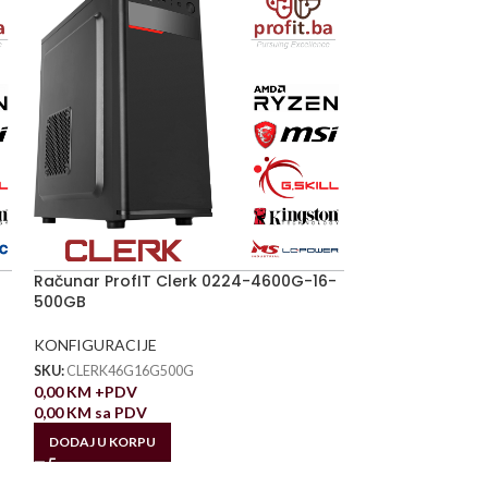
Računar ProfIT Clerk 0224-4600G-16-
500GB
KONFIGURACIJE
SKU:
CLERK46G16G500G
0,00
KM
+PDV
0,00
KM
sa PDV
DODAJ U KORPU