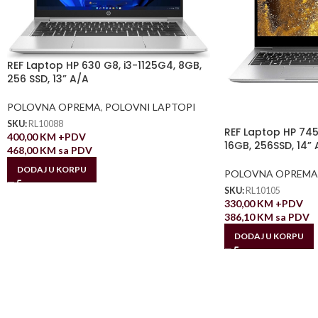
REF Laptop HP 630 G8, i3-1125G4, 8GB,
256 SSD, 13” A/A
POLOVNA OPREMA
,
POLOVNI LAPTOPI
SKU:
RL10088
REF Laptop HP 745
400,00
KM
+PDV
16GB, 256SSD, 14” 
468,00
KM
sa PDV
DODAJ U KORPU
POLOVNA OPREMA
SKU:
RL10105
330,00
KM
+PDV
386,10
KM
sa PDV
DODAJ U KORPU