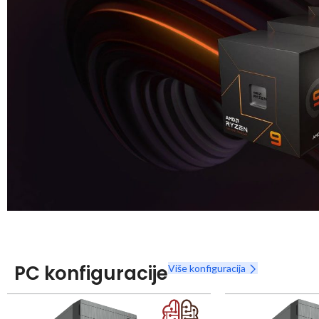
Snaga radnih stanica nikada nije bila povoljnija
Nova Ryzen 7000 serija
PC konfiguracije
Više konfiguracija
Naruči