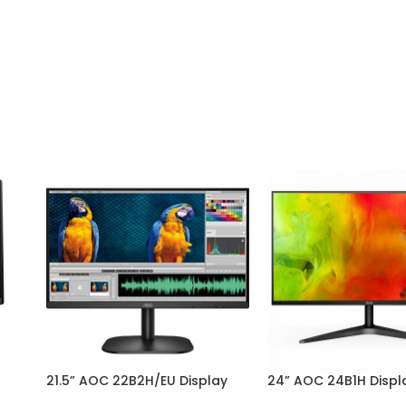
21.5” AOC 22B2H/EU Display
24” AOC 24B1H Displ