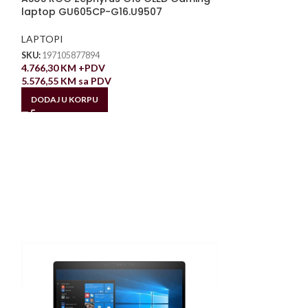
laptop GU605CP-G16.U9507
LAPTOPI
SKU:
197105877894
4.766,30
KM
+PDV
5.576,55
KM
sa PDV
DODAJ U KORPU