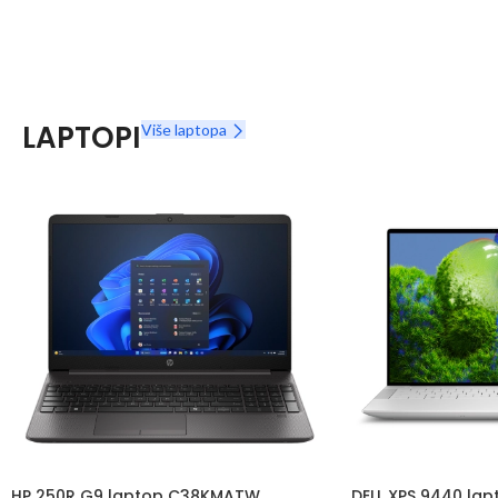
LAPTOPI
Više laptopa
HP 250R G9 laptop C38KMATW
DELL XPS 9440 lap