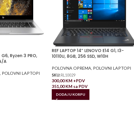
REF LAPTOP 14” LENOVO E14 G1, I3-
 G6, Ryzen 3 PRO,
10110U, 8GB, 256 SSD, W10H
A/A
POLOVNA OPREMA
,
POLOVNI LAPTOPI
,
POLOVNI LAPTOPI
SKU:
RL10029
300,00
KM
+PDV
351,00
KM
sa PDV
DODAJ U KORPU