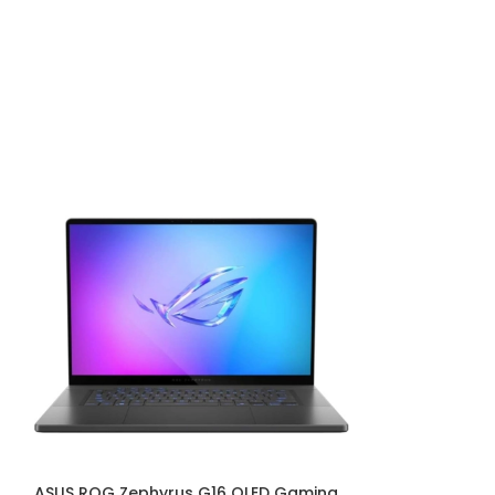
ASUS ROG Zephyrus G16 OLED Gaming