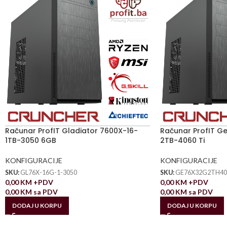
Računar ProfIT Gladiator 7600X-16-
Računar ProfIT G
1TB-3050 6GB
2TB-4060 Ti
KONFIGURACIJE
KONFIGURACIJE
SKU:
GL76X-16G-1-3050
SKU:
GE76X32G2TH40
0,00
KM
+PDV
0,00
KM
+PDV
0,00
KM
sa PDV
0,00
KM
sa PDV
DODAJ U KORPU
DODAJ U KORPU