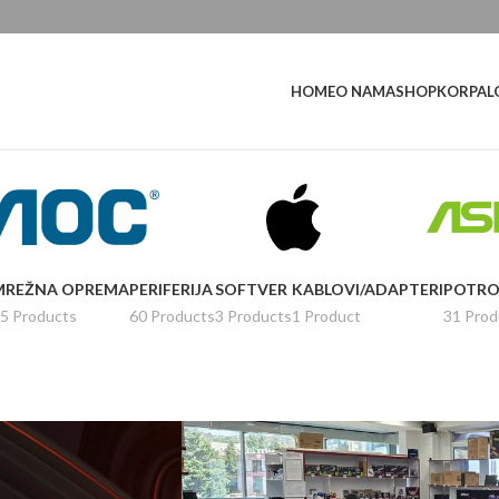
L
HOME
O NAMA
SHOP
KORPA
MREŽNA OPREMA
PERIFERIJA
SOFTVER
KABLOVI/ADAPTERI
POTRO
5 Products
60 Products
3 Products
1 Product
31 Prod