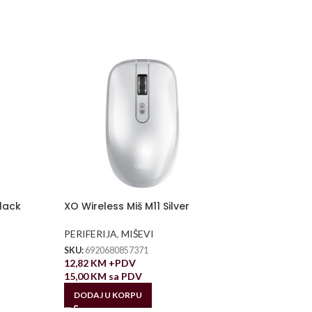
lack
XO Wireless Miš M11 Silver
PERIFERIJA
,
MIŠEVI
SKU:
6920680857371
12,82
KM
+PDV
15,00
KM
sa PDV
DODAJ U KORPU