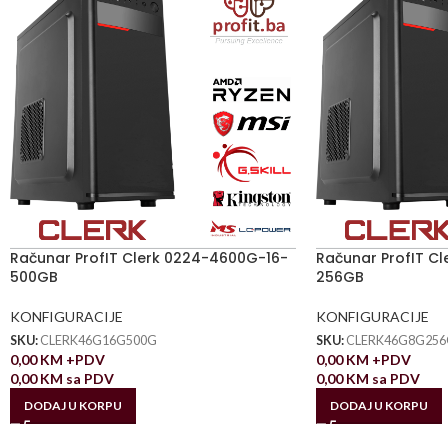
Računar ProfIT Clerk 0224-4600G-16-
Računar ProfIT C
500GB
256GB
KONFIGURACIJE
KONFIGURACIJE
SKU:
CLERK46G16G500G
SKU:
CLERK46G8G256
0,00
KM
+PDV
0,00
KM
+PDV
0,00
KM
sa PDV
0,00
KM
sa PDV
DODAJ U KORPU
DODAJ U KORPU