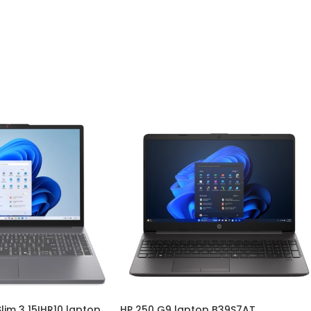
im 3 15IHR10 laptop
HP 250 G9 laptop B39S7AT