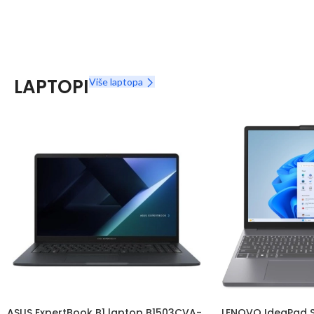
LAPTOPI
Više laptopa
ASUS ExpertBook B1 laptop B1503CVA-
LENOVO IdeaPad Sl