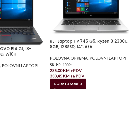
REF Laptop HP 745 G5, Ryzen 3 2300U,
8GB, 128SSD, 14”, A/A
OVO E14 G1, I3-
SD, W10H
POLOVNA OPREMA
,
POLOVNI LAPTOPI
SKU:
RL10094
,
POLOVNI LAPTOPI
285,00
KM
+PDV
333,45
KM
sa PDV
DODAJ U KORPU