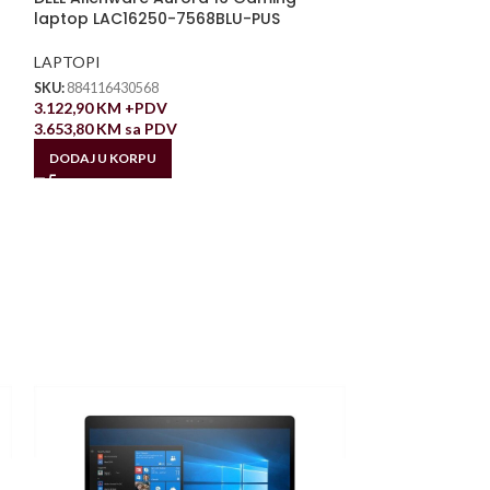
laptop LAC16250-7568BLU-PUS
LAPTOPI
SKU:
884116430568
3.122,90
KM
+PDV
3.653,80
KM
sa PDV
DODAJ U KORPU