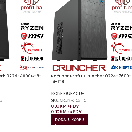
lerk 0224-4600G-8-
Računar ProfIT Cruncher 0224-7600-
16-1TB
KONFIGURACIJE
G
SKU:
CRUN76-16T-1T
0,00
KM
+PDV
0,00
KM
sa PDV
DODAJ U KORPU