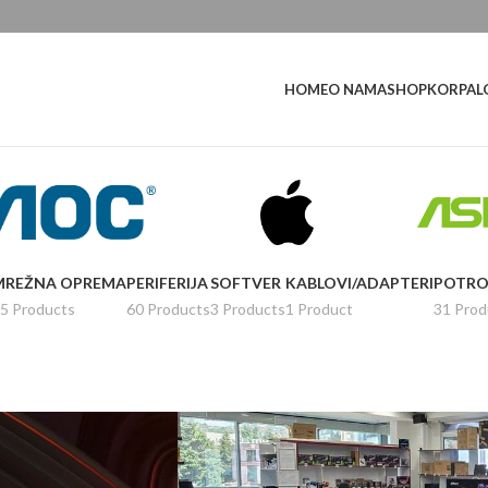
L
HOME
O NAMA
SHOP
KORPA
MREŽNA OPREMA
PERIFERIJA
SOFTVER
KABLOVI/ADAPTERI
POTRO
5 Products
60 Products
3 Products
1 Product
31 Prod