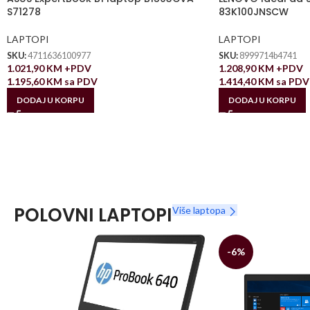
S71278
83K100JNSCW
LAPTOPI
LAPTOPI
SKU:
4711636100977
SKU:
8999714b4741
1.021,90
KM
+PDV
1.208,90
KM
+PDV
1.195,60
KM
sa PDV
1.414,40
KM
sa PDV
DODAJ U KORPU
DODAJ U KORPU
POLOVNI LAPTOPI
Više laptopa
-6%