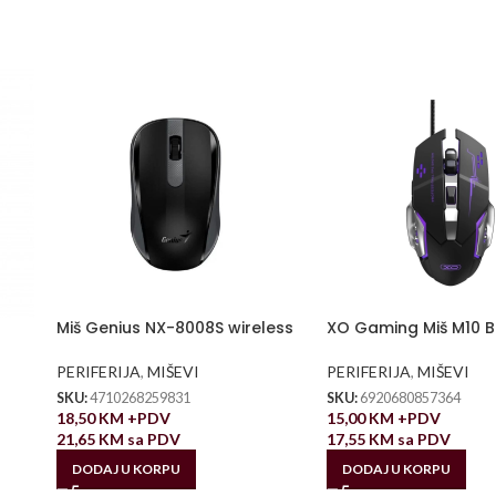
Miš Genius NX-8008S wireless
XO Gaming Miš M10 B
PERIFERIJA
,
MIŠEVI
PERIFERIJA
,
MIŠEVI
SKU:
4710268259831
SKU:
6920680857364
18,50
KM
+PDV
15,00
KM
+PDV
21,65
KM
sa PDV
17,55
KM
sa PDV
DODAJ U KORPU
DODAJ U KORPU