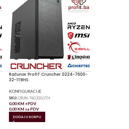
Računar ProfIT Cruncher 0224-7600-
32-1TBHS
KONFIGURACIJE
SKU:
CRUN-76G32G1TH
0,00
KM
+PDV
0,00
KM
sa PDV
DODAJ U KORPU