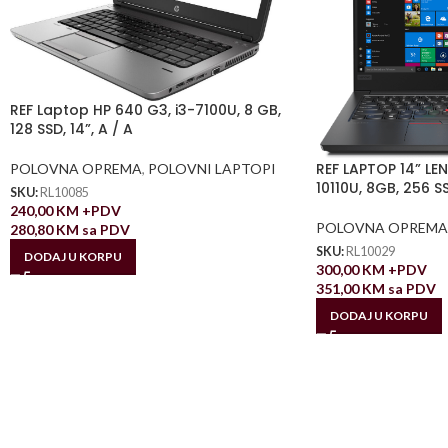
REF Laptop HP 640 G3, i3-7100U, 8 GB,
128 SSD, 14”, A / A
REF LAPTOP 14” LEN
POLOVNA OPREMA
,
POLOVNI LAPTOPI
10110U, 8GB, 256 S
SKU:
RL10085
240,00
KM
+PDV
POLOVNA OPREMA
280,80
KM
sa PDV
SKU:
RL10029
DODAJ U KORPU
300,00
KM
+PDV
351,00
KM
sa PDV
DODAJ U KORPU