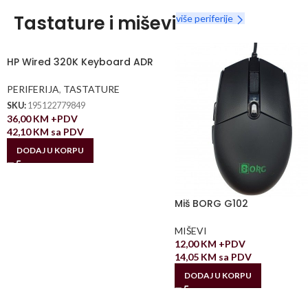
Tastature i miševi
više periferije
HP Wired 320K Keyboard ADR
PERIFERIJA
,
TASTATURE
SKU:
195122779849
36,00
KM
+PDV
42,10
KM
sa PDV
DODAJ U KORPU
Miš BORG G102
MIŠEVI
12,00
KM
+PDV
14,05
KM
sa PDV
DODAJ U KORPU