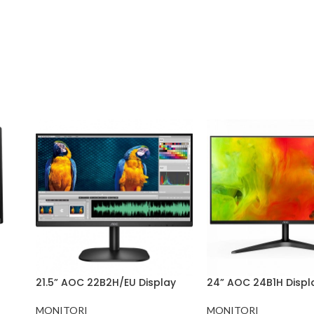
21.5” AOC 22B2H/EU Display
24” AOC 24B1H Displ
MONITORI
MONITORI