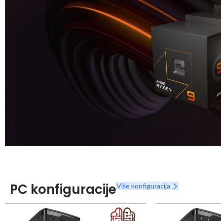
Snaga radnih stanica nikada nije bila povoljnija
Nova Ryzen 7000 serija
PC konfiguracije
Više konfiguracija
Naruči