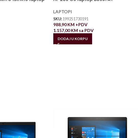
LAPTOPI
SKU:
199251730191
988,90
KM
+PDV
1.157,00
KM
sa PDV
DODAJ U KORPU