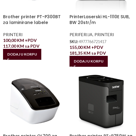
Brother printer PT-P300BT
PrinterLaserski HL-1110E SUB,
za laminirane labele
BW 20str/m
PRINTERI
PERIFERIJA
,
PRINTERI
100,00
KM
+PDV
SKU:
4977766721417
117,00
KM
sa PDV
155,00
KM
+PDV
181,35
KM
sa PDV
DODAJ U KORPU
DODAJ U KORPU