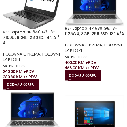
REF Laptop HP 630 G8, i3-
REF Laptop HP 640 G3, i3-
1125G4, 8GB, 256 SSD, 13” A/A
7100U, 8 GB, 128 SSD, 14”, A /
A
POLOVNA OPREMA
,
POLOVNI
LAPTOPI
POLOVNA OPREMA
,
POLOVNI
SKU:
RL10088
LAPTOPI
400,00
KM
+PDV
SKU:
RL10085
468,00
KM
sa PDV
240,00
KM
+PDV
DODAJ U KORPU
280,80
KM
sa PDV
DODAJ U KORPU