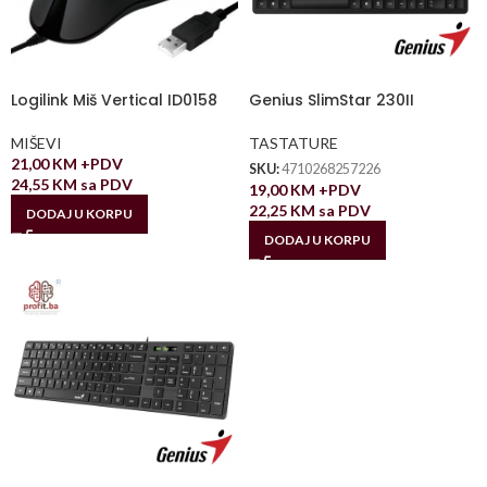
Logilink Miš Vertical ID0158
Genius SlimStar 230II
MIŠEVI
TASTATURE
21,00
KM
+PDV
SKU:
4710268257226
24,55
KM
sa PDV
19,00
KM
+PDV
22,25
KM
sa PDV
DODAJ U KORPU
DODAJ U KORPU