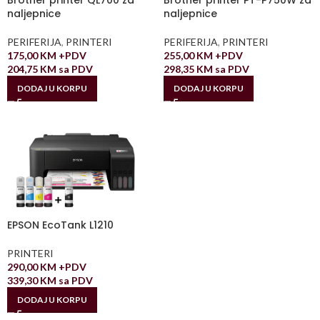
Brother printer QL700 za
Brother printer PT-P750W za
naljepnice
naljepnice
PERIFERIJA
,
PRINTERI
PERIFERIJA
,
PRINTERI
175,00
KM
+PDV
255,00
KM
+PDV
204,75
KM
sa PDV
298,35
KM
sa PDV
DODAJ U KORPU
DODAJ U KORPU
EPSON EcoTank L1210
PRINTERI
290,00
KM
+PDV
339,30
KM
sa PDV
DODAJ U KORPU