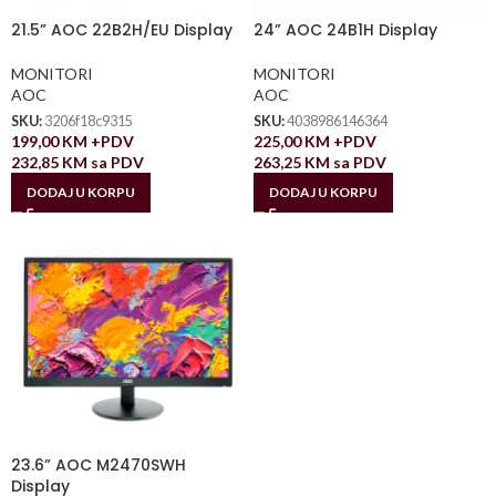
21.5” AOC 22B2H/EU Display
24” AOC 24B1H Display
MONITORI
MONITORI
AOC
AOC
SKU:
3206f18c9315
SKU:
4038986146364
199,00
KM
+PDV
225,00
KM
+PDV
232,85
KM
sa PDV
263,25
KM
sa PDV
DODAJ U KORPU
DODAJ U KORPU
23.6” AOC M2470SWH
Display