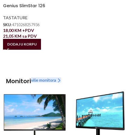
Genius SlimStar 126
TASTATURE
SKU:
4710268257936
18,00
KM
+PDV
21,05
KM
sa PDV
DODAJ U KORPU
Monitori
više monitora