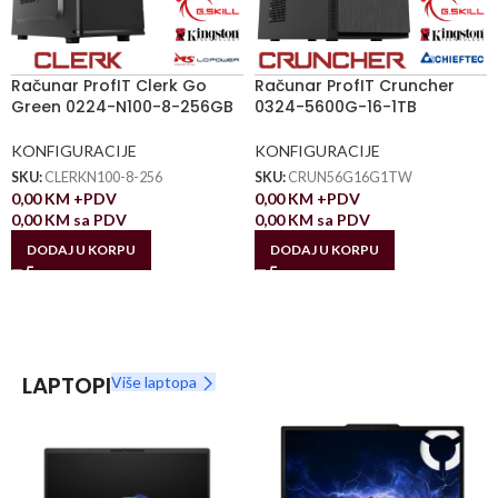
Računar ProfIT Clerk Go
Računar ProfIT Cruncher
Green 0224-N100-8-256GB
0324-5600G-16-1TB
KONFIGURACIJE
KONFIGURACIJE
SKU:
CLERKN100-8-256
SKU:
CRUN56G16G1TW
0,00
KM
+PDV
0,00
KM
+PDV
0,00
KM
sa PDV
0,00
KM
sa PDV
DODAJ U KORPU
DODAJ U KORPU
LAPTOPI
Više laptopa