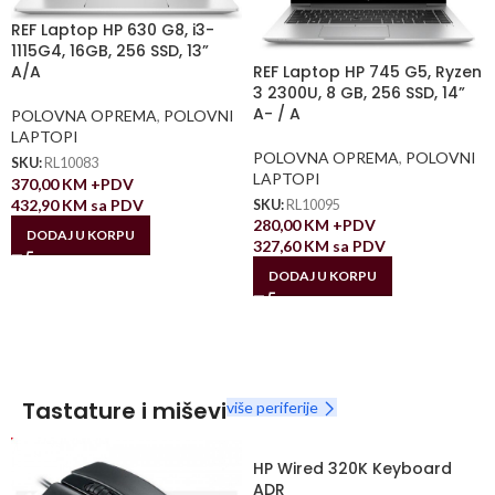
REF Laptop HP 630 G8, i3-
1115G4, 16GB, 256 SSD, 13”
REF Laptop HP 745 G5, Ryzen
A/A
3 2300U, 8 GB, 256 SSD, 14”
A- / A
POLOVNA OPREMA
,
POLOVNI
LAPTOPI
POLOVNA OPREMA
,
POLOVNI
SKU:
RL10083
LAPTOPI
370,00
KM
+PDV
432,90
KM
sa PDV
SKU:
RL10095
280,00
KM
+PDV
DODAJ U KORPU
327,60
KM
sa PDV
DODAJ U KORPU
Tastature i miševi
više periferije
HP Wired 320K Keyboard
ADR