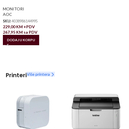
MONITORI
AOC
SKU:
4038986144995
229,00
KM
+PDV
267,95
KM
sa PDV
DODAJ U KORPU
Printeri
Više printera