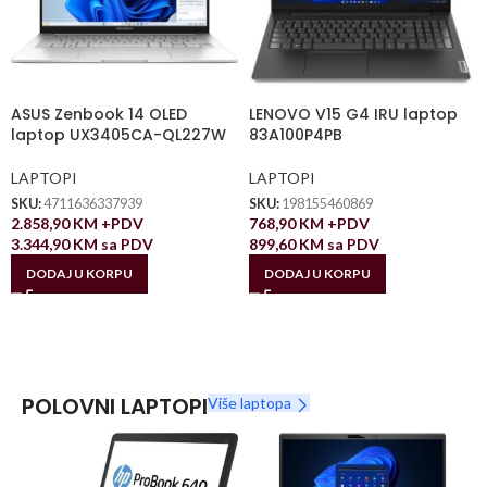
ASUS Zenbook 14 OLED
LENOVO V15 G4 IRU laptop
laptop UX3405CA-QL227W
83A100P4PB
LAPTOPI
LAPTOPI
SKU:
4711636337939
SKU:
198155460869
2.858,90
KM
+PDV
768,90
KM
+PDV
3.344,90
KM
sa PDV
899,60
KM
sa PDV
DODAJ U KORPU
DODAJ U KORPU
POLOVNI LAPTOPI
Više laptopa