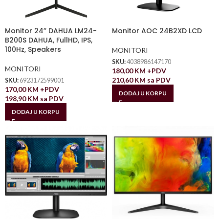
Monitor 24” DAHUA LM24-
Monitor AOC 24B2XD LCD
B200S DAHUA, FullHD, IPS,
100Hz, Speakers
MONITORI
SKU:
4038986147170
MONITORI
180,00
KM
+PDV
210,60
KM
sa PDV
SKU:
6923172599001
170,00
KM
+PDV
DODAJ U KORPU
198,90
KM
sa PDV
DODAJ U KORPU