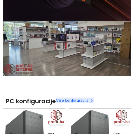
Snaga radnih stanica nikada nije bila povoljnija
Nova Ryzen 7000 serija
Naruči
PC konfiguracije
Više konfiguracija