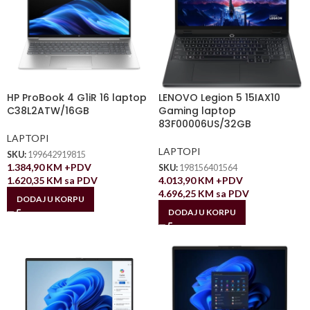
HP ProBook 4 G1iR 16 laptop
LENOVO Legion 5 15IAX10
C38L2ATW/16GB
Gaming laptop
83F00006US/32GB
LAPTOPI
LAPTOPI
SKU:
199642919815
1.384,90
KM
+PDV
SKU:
198156401564
1.620,35
KM
sa PDV
4.013,90
KM
+PDV
4.696,25
KM
sa PDV
DODAJ U KORPU
DODAJ U KORPU