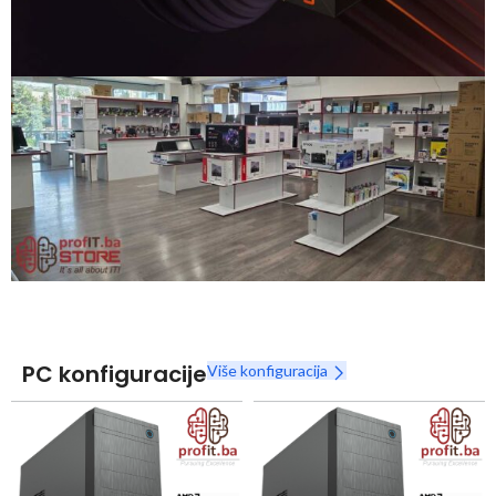
Snaga radnih stanica nikada nije bila povoljnija
Nova Ryzen 7000 serija
Naruči
PC konfiguracije
Više konfiguracija