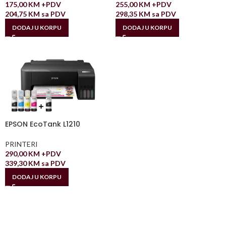
175,00
KM
+PDV
255,00
KM
+PDV
204,75
KM
sa PDV
298,35
KM
sa PDV
DODAJ U KORPU
DODAJ U KORPU
EPSON EcoTank L1210
PRINTERI
290,00
KM
+PDV
339,30
KM
sa PDV
DODAJ U KORPU