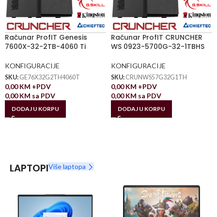
Računar ProfIT Genesis
Računar ProfIT CRUNCHER
7600X-32-2TB-4060 Ti
WS 0923-5700G-32-1TBHS
KONFIGURACIJE
KONFIGURACIJE
SKU:
GE76X32G2TH4060T
SKU:
CRUNWS57G32G1TH
0,00
KM
+PDV
0,00
KM
+PDV
0,00
KM
sa PDV
0,00
KM
sa PDV
DODAJ U KORPU
DODAJ U KORPU
LAPTOPI
Više laptopa