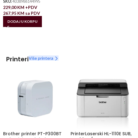
SKU:
4038986144995
229,00
KM
+PDV
267,95
KM
sa PDV
DODAJ U KORPU
Printeri
Više printera
Brother printer PT-P300BT
PrinterLaserski HL-1110E SUB,