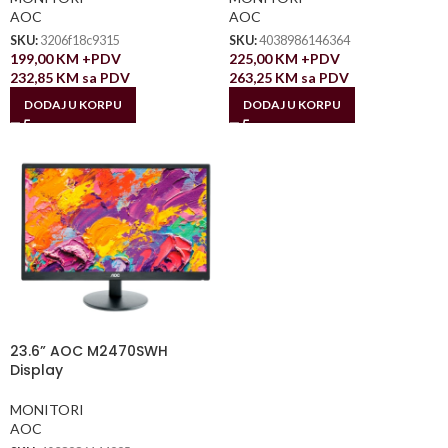
AOC
AOC
SKU:
3206f18c9315
SKU:
4038986146364
199,00
KM
+PDV
225,00
KM
+PDV
232,85
KM
sa PDV
263,25
KM
sa PDV
DODAJ U KORPU
DODAJ U KORPU
23.6” AOC M2470SWH
Display
MONITORI
AOC