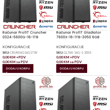
Računar ProfIT Cruncher
Računar ProfIT Gladiator
0324-5600G-16-1TB
7600X-16-1TB-3050 6GB
KONFIGURACIJE
KONFIGURACIJE
SKU:
CRUN56G16G1TW
SKU:
GL76X-16G-1-3050
0,00
KM
+PDV
0,00
KM
+PDV
0,00
KM
sa PDV
0,00
KM
sa PDV
DODAJ U KORPU
DODAJ U KORPU