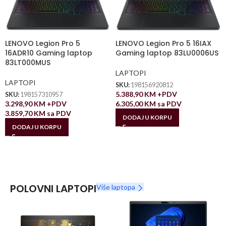
LENOVO Legion Pro 5
LENOVO Legion Pro 5 16IAX
16ADR10 Gaming laptop
Gaming laptop 83LU0006US
83LT000MUS
LAPTOPI
LAPTOPI
SKU:
198156920812
5.388,90
KM
+PDV
SKU:
198157310957
3.298,90
KM
+PDV
6.305,00
KM
sa PDV
3.859,70
KM
sa PDV
DODAJ U KORPU
DODAJ U KORPU
POLOVNI LAPTOPI
Više laptopa