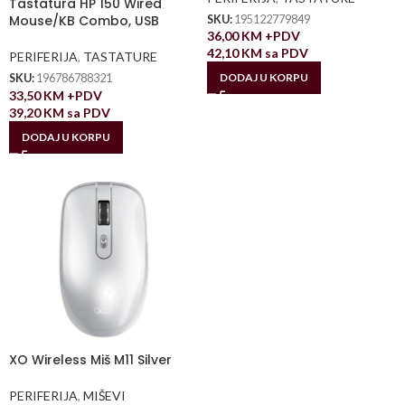
Tastatura HP 150 Wired
Mouse/KB Combo, USB
SKU:
195122779849
36,00
KM
+PDV
42,10
KM
sa PDV
PERIFERIJA
,
TASTATURE
DODAJ U KORPU
SKU:
196786788321
33,50
KM
+PDV
39,20
KM
sa PDV
DODAJ U KORPU
XO Wireless Miš M11 Silver
PERIFERIJA
,
MIŠEVI