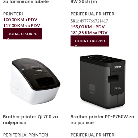
za laminirane labele
BW 20str/m
PRINTERI
PERIFERIJA
,
PRINTERI
100,00
KM
+PDV
SKU:
4977766721417
117,00
KM
sa PDV
155,00
KM
+PDV
181,35
KM
sa PDV
DODAJ U KORPU
DODAJ U KORPU
Brother printer QL700 za
Brother printer PT-P750W za
naljepnice
naljepnice
PERIFERIJA
,
PRINTERI
PERIFERIJA
,
PRINTERI