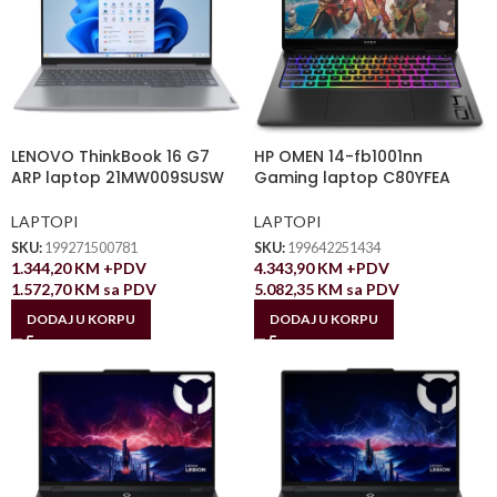
LENOVO ThinkBook 16 G7
HP OMEN 14-fb1001nn
ARP laptop 21MW009SUSW
Gaming laptop C80YFEA
LAPTOPI
LAPTOPI
SKU:
199271500781
SKU:
199642251434
1.344,20
KM
+PDV
4.343,90
KM
+PDV
1.572,70
KM
sa PDV
5.082,35
KM
sa PDV
DODAJ U KORPU
DODAJ U KORPU