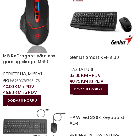
Miš ReDragon- Wireless
Genius Smart KM-8100
gaming Mirage M690
TASTATURE
PERIFERIJA
,
MIŠEVI
35,00
KM
+PDV
40,95
KM
sa PDV
SKU:
6950376748478
40,00
KM
+PDV
DODAJ U KORPU
46,80
KM
sa PDV
DODAJ U KORPU
HP Wired 320K Keyboard
ADR
PERIFERIJA
,
TASTATURE