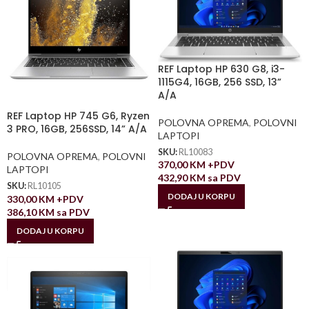
REF Laptop HP 630 G8, i3-
1115G4, 16GB, 256 SSD, 13”
A/A
REF Laptop HP 745 G6, Ryzen
POLOVNA OPREMA
,
POLOVNI
3 PRO, 16GB, 256SSD, 14” A/A
LAPTOPI
SKU:
RL10083
POLOVNA OPREMA
,
POLOVNI
370,00
KM
+PDV
LAPTOPI
432,90
KM
sa PDV
SKU:
RL10105
DODAJ U KORPU
330,00
KM
+PDV
386,10
KM
sa PDV
DODAJ U KORPU