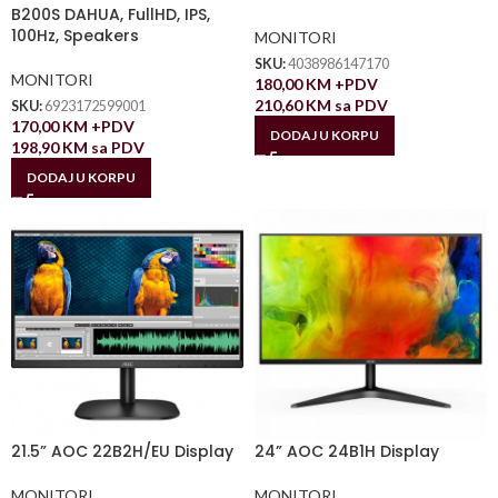
B200S DAHUA, FullHD, IPS,
100Hz, Speakers
MONITORI
SKU:
4038986147170
MONITORI
180,00
KM
+PDV
210,60
KM
sa PDV
SKU:
6923172599001
170,00
KM
+PDV
DODAJ U KORPU
198,90
KM
sa PDV
DODAJ U KORPU
21.5” AOC 22B2H/EU Display
24” AOC 24B1H Display
MONITORI
MONITORI