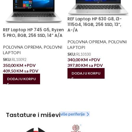
REF Laptop HP 630 G8, i3-
1115G4, 16GB, 256 SSD, 13”,
REF Laptop HP 745 G5, Ryzen
A-/A
5 PRO, 8GB, 256 SSD, 14” A/A
POLOVNA OPREMA
,
POLOVNI
POLOVNA OPREMA
,
POLOVNI
LAPTOPI
LAPTOPI
SKU:
RL10100
340,00
KM
+PDV
SKU:
RL10092
350,00
KM
+PDV
397,80
KM
sa PDV
409,50
KM
sa PDV
DODAJ U KORPU
DODAJ U KORPU
Tastature i miševi
više periferije