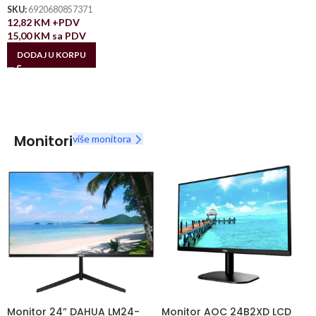
SKU:
6920680857371
12,82
KM
+PDV
15,00
KM
sa PDV
DODAJ U KORPU
Monitori
više monitora
Monitor 24” DAHUA LM24-
Monitor AOC 24B2XD LCD