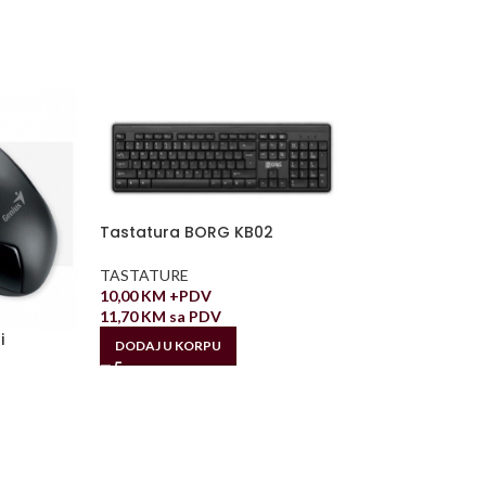
Tastatura BORG KB02
TASTATURE
10,00
KM
+PDV
11,70
KM
sa PDV
i
DODAJ U KORPU