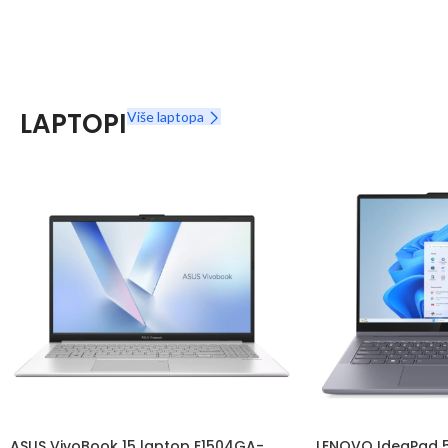
LAPTOPI
Više laptopa
ASUS VivoBook 15 laptop E1504GA-
LENOVO IdeaPad 5 