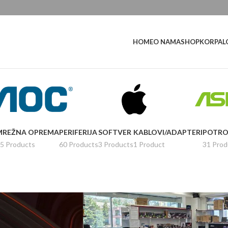
L
HOME
O NAMA
SHOP
KORPA
MREŽNA OPREMA
PERIFERIJA
SOFTVER
KABLOVI/ADAPTERI
POTRO
5 Products
60 Products
3 Products
1 Product
31 Prod