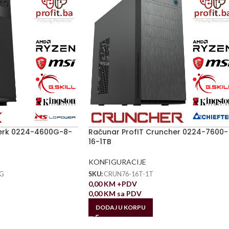
lerk 0224-4600G-8-
Računar ProfIT Cruncher 0224-7600-
16-1TB
KONFIGURACIJE
G
SKU:
CRUN76-16T-1T
0,00
KM
+PDV
0,00
KM
sa PDV
DODAJ U KORPU