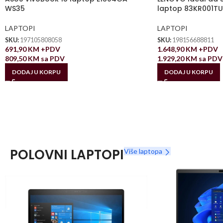
WS35
laptop 83KR001TU
LAPTOPI
LAPTOPI
SKU:
197105808058
SKU:
198156688811
691,90
KM
+PDV
1.648,90
KM
+PDV
809,50
KM
sa PDV
1.929,20
KM
sa PDV
DODAJ U KORPU
DODAJ U KORPU
POLOVNI LAPTOPI
Više laptopa