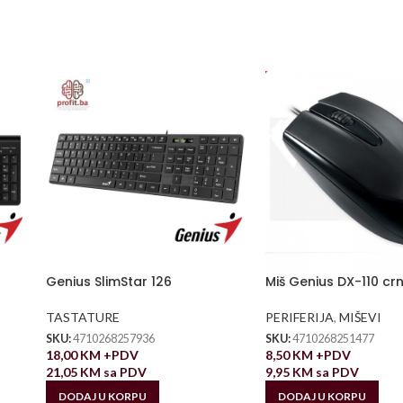
Genius SlimStar 126
Miš Genius DX-110 crn
TASTATURE
PERIFERIJA
,
MIŠEVI
SKU:
4710268257936
SKU:
4710268251477
18,00
KM
+PDV
8,50
KM
+PDV
21,05
KM
sa PDV
9,95
KM
sa PDV
DODAJ U KORPU
DODAJ U KORPU