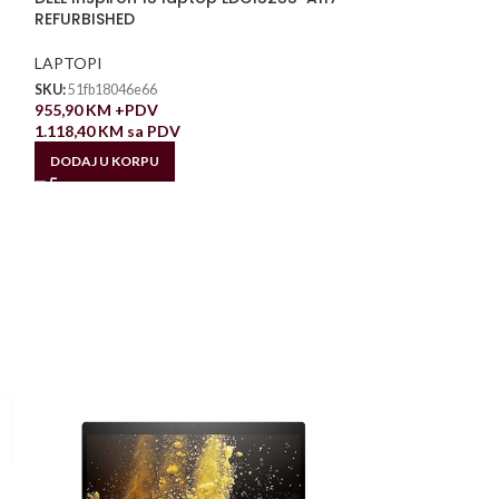
REFURBISHED
LAPTOPI
SKU:
51fb18046e66
955,90
KM
+PDV
1.118,40
KM
sa PDV
DODAJ U KORPU