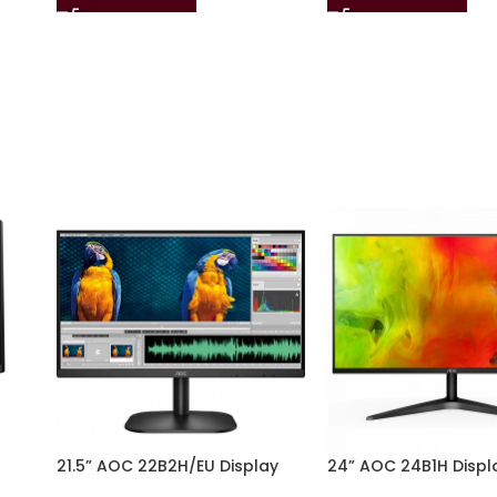
21.5” AOC 22B2H/EU Display
24” AOC 24B1H Displ