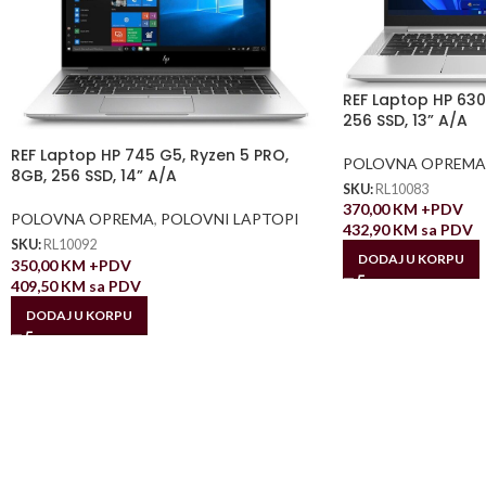
REF Laptop HP 630 
256 SSD, 13” A/A
REF Laptop HP 745 G5, Ryzen 5 PRO,
POLOVNA OPREMA
8GB, 256 SSD, 14” A/A
SKU:
RL10083
370,00
KM
+PDV
POLOVNA OPREMA
,
POLOVNI LAPTOPI
432,90
KM
sa PDV
SKU:
RL10092
DODAJ U KORPU
350,00
KM
+PDV
409,50
KM
sa PDV
DODAJ U KORPU