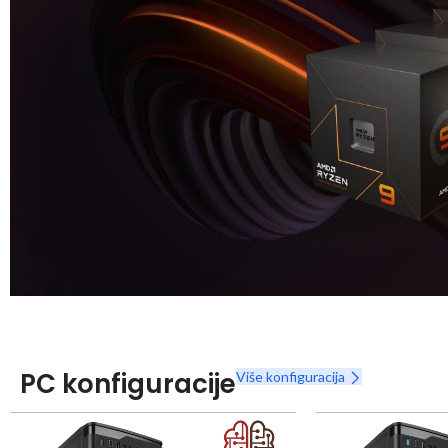
Snaga radnih stanica nikada nije bila povoljnija
Nova Ryzen 7000 serija
PC konfiguracije
Više konfiguracija
Naruči