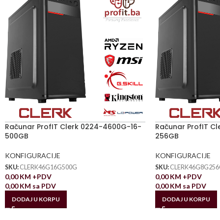
Računar ProfIT Clerk 0224-4600G-16-
Računar ProfIT C
500GB
256GB
KONFIGURACIJE
KONFIGURACIJE
SKU:
CLERK46G16G500G
SKU:
CLERK46G8G256
0,00
KM
+PDV
0,00
KM
+PDV
0,00
KM
sa PDV
0,00
KM
sa PDV
DODAJ U KORPU
DODAJ U KORPU