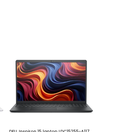
DELL Inspiron 15 laptop LDC15255-A117