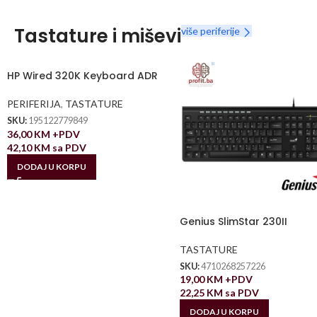
Tastature i miševi
više periferije
HP Wired 320K Keyboard ADR
PERIFERIJA
,
TASTATURE
SKU:
195122779849
36,00
KM
+PDV
42,10
KM
sa PDV
DODAJ U KORPU
Genius SlimStar 230II
TASTATURE
SKU:
4710268257226
19,00
KM
+PDV
22,25
KM
sa PDV
DODAJ U KORPU