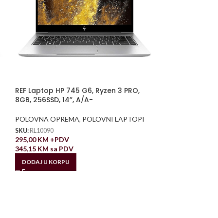
REF Laptop HP 745 G6, Ryzen 3 PRO,
8GB, 256SSD, 14”, A/A-
POLOVNA OPREMA
,
POLOVNI LAPTOPI
SKU:
RL10090
295,00
KM
+PDV
345,15
KM
sa PDV
DODAJ U KORPU