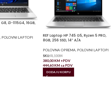
G8, i3-1115G4, 16GB,
REF Laptop HP 745 G5, Ryzen 5 PRO,
,
POLOVNI LAPTOPI
8GB, 256 SSD, 14” A/A
POLOVNA OPREMA
,
POLOVNI LAPTOPI
SKU:
RL10084
380,00
KM
+PDV
444,60
KM
sa PDV
DODAJ U KORPU