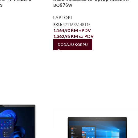
S
BQ976W
LAPTOPI
SKU:
4711636148115
1.164,90
KM
+PDV
1.362,95
KM
sa PDV
DODAJ U KORPU