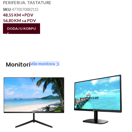
PERIFERIJA
,
TASTATURE
SKU:
4770070882115
48,55
KM
+PDV
56,80
KM
sa PDV
DODAJ U KORPU
Monitori
više monitora