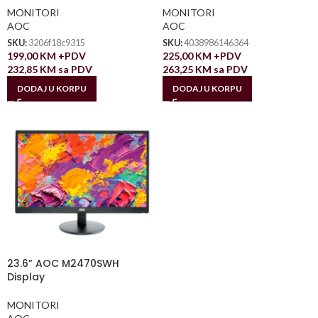
MONITORI
MONITORI
AOC
AOC
SKU:
3206f18c9315
SKU:
4038986146364
199,00
KM
+PDV
225,00
KM
+PDV
232,85
KM
sa PDV
263,25
KM
sa PDV
DODAJ U KORPU
DODAJ U KORPU
23.6” AOC M2470SWH
Display
MONITORI