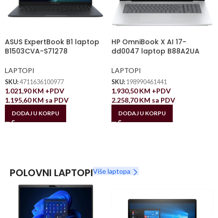
ASUS ExpertBook B1 laptop
HP OmniBook X AI 17-
B1503CVA-S71278
dd0047 laptop B88A2UA
LAPTOPI
LAPTOPI
SKU:
4711636100977
SKU:
198990461441
1.021,90
KM
+PDV
1.930,50
KM
+PDV
1.195,60
KM
sa PDV
2.258,70
KM
sa PDV
DODAJ U KORPU
DODAJ U KORPU
POLOVNI LAPTOPI
Više laptopa