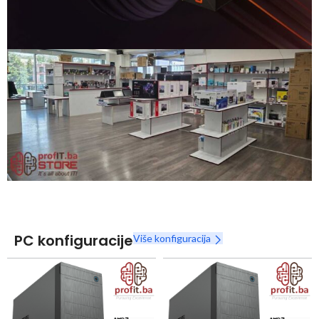
Snaga radnih stanica nikada nije bila povoljnija
Nova Ryzen 7000 serija
Naruči
PC konfiguracije
Više konfiguracija