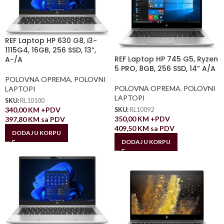
REF Laptop HP 630 G8, i3-
1115G4, 16GB, 256 SSD, 13”,
REF Laptop HP 745 G5, Ryzen
A-/A
5 PRO, 8GB, 256 SSD, 14” A/A
POLOVNA OPREMA
,
POLOVNI
POLOVNA OPREMA
,
POLOVNI
LAPTOPI
LAPTOPI
SKU:
RL10100
340,00
KM
+PDV
SKU:
RL10092
350,00
KM
+PDV
397,80
KM
sa PDV
409,50
KM
sa PDV
DODAJ U KORPU
DODAJ U KORPU