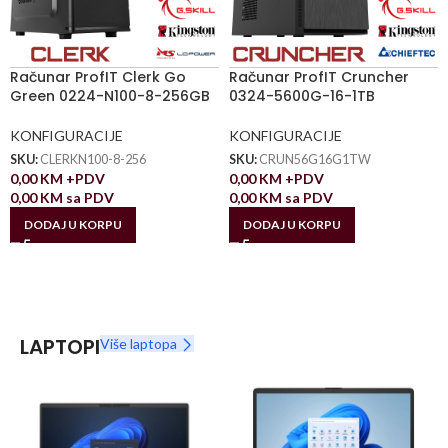
Računar ProfIT Clerk Go
Računar ProfIT Cruncher
Green 0224-N100-8-256GB
0324-5600G-16-1TB
KONFIGURACIJE
KONFIGURACIJE
SKU:
CLERKN100-8-256
SKU:
CRUN56G16G1TW
0,00
KM
+PDV
0,00
KM
+PDV
0,00
KM
sa PDV
0,00
KM
sa PDV
DODAJ U KORPU
DODAJ U KORPU
LAPTOPI
Više laptopa