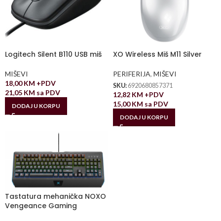
Logitech Silent B110 USB miš
XO Wireless Miš M11 Silver
MIŠEVI
PERIFERIJA
,
MIŠEVI
18,00
KM
+PDV
SKU:
6920680857371
21,05
KM
sa PDV
12,82
KM
+PDV
15,00
KM
sa PDV
DODAJ U KORPU
DODAJ U KORPU
Tastatura mehanička NOXO
Vengeance Gaming