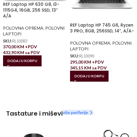
REF Laptop HP 630 G8, i3-
1115G4, 16GB, 256 SSD, 13”
A/A
REF Laptop HP 745 G6, Ryzen
POLOVNA OPREMA
,
POLOVNI
3 PRO, 8GB, 256SSD, 14”, A/A-
LAPTOPI
SKU:
RL10083
POLOVNA OPREMA
,
POLOVNI
370,00
KM
+PDV
LAPTOPI
432,90
KM
sa PDV
SKU:
RL10090
DODAJ U KORPU
295,00
KM
+PDV
345,15
KM
sa PDV
DODAJ U KORPU
Tastature i miševi
više periferije