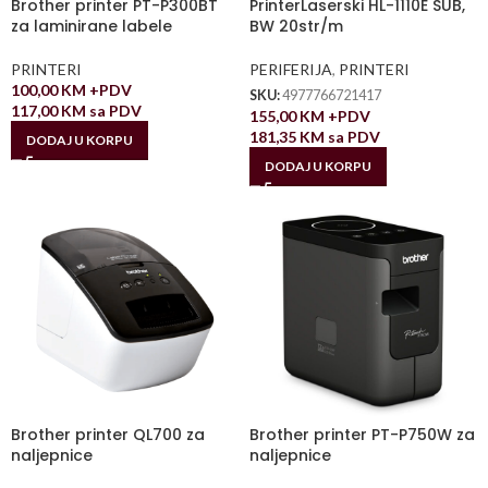
Brother printer PT-P300BT
PrinterLaserski HL-1110E SUB,
za laminirane labele
BW 20str/m
PRINTERI
PERIFERIJA
,
PRINTERI
100,00
KM
+PDV
SKU:
4977766721417
117,00
KM
sa PDV
155,00
KM
+PDV
181,35
KM
sa PDV
DODAJ U KORPU
DODAJ U KORPU
Brother printer QL700 za
Brother printer PT-P750W za
naljepnice
naljepnice