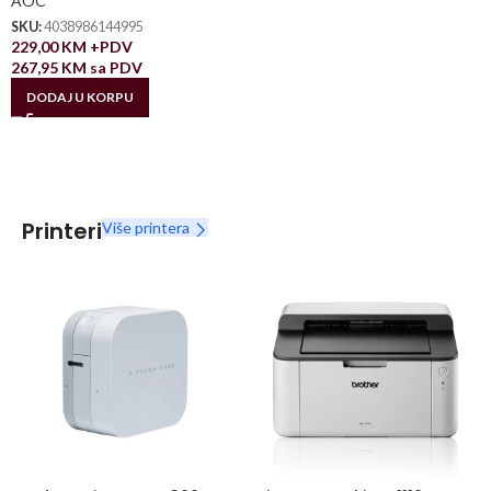
AOC
SKU:
4038986144995
229,00
KM
+PDV
267,95
KM
sa PDV
DODAJ U KORPU
Printeri
Više printera