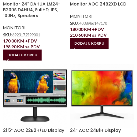
Monitor 24” DAHUA LM24-
Monitor AOC 24B2XD LCD
B200S DAHUA, FullHD, IPS,
100Hz, Speakers
MONITORI
SKU:
4038986147170
MONITORI
180,00
KM
+PDV
210,60
KM
sa PDV
SKU:
6923172599001
170,00
KM
+PDV
DODAJ U KORPU
198,90
KM
sa PDV
DODAJ U KORPU
21.5” AOC 22B2H/EU Display
24” AOC 24B1H Display