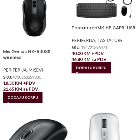
Tastatura+Miš HP CAPRI USB
PERIFERIJA
,
TASTATURE
SKU:
194721396471
Miš Genius NX-8008S
40,00
KM
+PDV
wireless
46,80
KM
sa PDV
DODAJ U KORPU
PERIFERIJA
,
MIŠEVI
SKU:
4710268259831
18,50
KM
+PDV
21,65
KM
sa PDV
DODAJ U KORPU