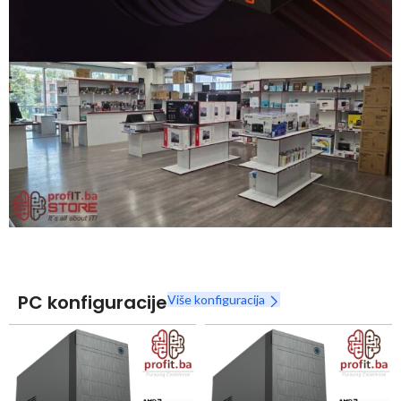
Snaga radnih stanica nikada nije bila povoljnija
Nova Ryzen 7000 serija
Naruči
PC konfiguracije
Više konfiguracija