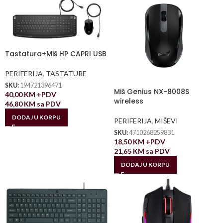
Tastatura+Miš HP CAPRI USB
PERIFERIJA
,
TASTATURE
SKU:
194721396471
Miš Genius NX-8008S
40,00
KM
+PDV
wireless
46,80
KM
sa PDV
DODAJ U KORPU
PERIFERIJA
,
MIŠEVI
SKU:
4710268259831
18,50
KM
+PDV
21,65
KM
sa PDV
DODAJ U KORPU