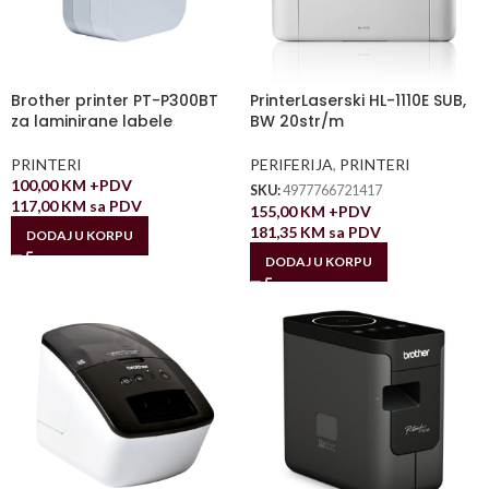
Brother printer PT-P300BT
PrinterLaserski HL-1110E SUB,
za laminirane labele
BW 20str/m
PRINTERI
PERIFERIJA
,
PRINTERI
100,00
KM
+PDV
SKU:
4977766721417
117,00
KM
sa PDV
155,00
KM
+PDV
181,35
KM
sa PDV
DODAJ U KORPU
DODAJ U KORPU