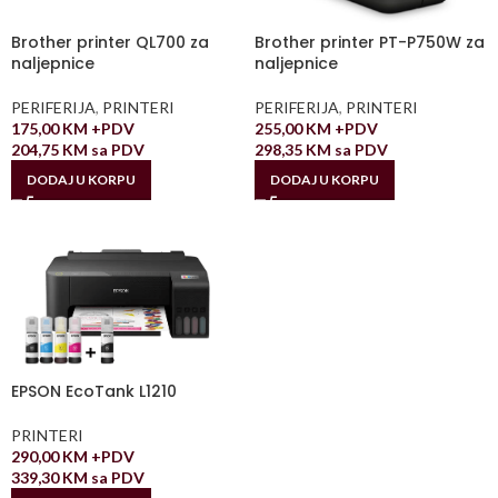
Brother printer QL700 za
Brother printer PT-P750W za
naljepnice
naljepnice
PERIFERIJA
,
PRINTERI
PERIFERIJA
,
PRINTERI
175,00
KM
+PDV
255,00
KM
+PDV
204,75
KM
sa PDV
298,35
KM
sa PDV
DODAJ U KORPU
DODAJ U KORPU
EPSON EcoTank L1210
PRINTERI
290,00
KM
+PDV
339,30
KM
sa PDV