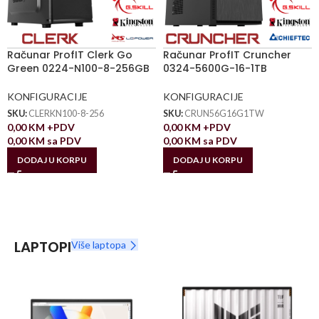
Računar ProfIT Clerk Go
Računar ProfIT Cruncher
Green 0224-N100-8-256GB
0324-5600G-16-1TB
KONFIGURACIJE
KONFIGURACIJE
SKU:
CLERKN100-8-256
SKU:
CRUN56G16G1TW
0,00
KM
+PDV
0,00
KM
+PDV
0,00
KM
sa PDV
0,00
KM
sa PDV
DODAJ U KORPU
DODAJ U KORPU
LAPTOPI
Više laptopa