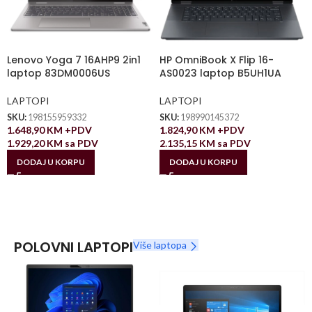
Lenovo Yoga 7 16AHP9 2in1
HP OmniBook X Flip 16-
laptop 83DM0006US
AS0023 laptop B5UH1UA
LAPTOPI
LAPTOPI
SKU:
198155959332
SKU:
198990145372
1.648,90
KM
+PDV
1.824,90
KM
+PDV
1.929,20
KM
sa PDV
2.135,15
KM
sa PDV
DODAJ U KORPU
DODAJ U KORPU
POLOVNI LAPTOPI
Više laptopa