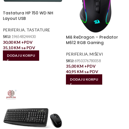
Tastatura HP 150 WD NH
Layout USB
PERIFERIJA
,
TASTATURE
Miš ReDragon – Predator
SKU:
196548244430
30,00
KM
+PDV
M612 RGB Gaming
35,10
KM
sa PDV
PERIFERIJA
,
MIŠEVI
DODAJ U KORPU
SKU:
6950376780058
35,00
KM
+PDV
40,95
KM
sa PDV
DODAJ U KORPU