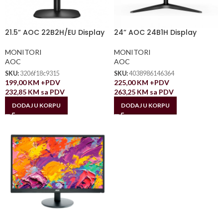
21.5” AOC 22B2H/EU Display
24” AOC 24B1H Display
MONITORI
MONITORI
AOC
AOC
SKU:
3206f18c9315
SKU:
4038986146364
199,00
KM
+PDV
225,00
KM
+PDV
232,85
KM
sa PDV
263,25
KM
sa PDV
DODAJ U KORPU
DODAJ U KORPU