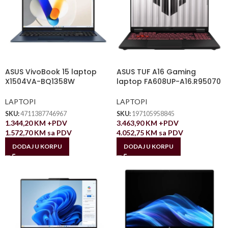
ASUS VivoBook 15 laptop
ASUS TUF A16 Gaming
X1504VA-BQ1358W
laptop FA608UP-A16.R95070
LAPTOPI
LAPTOPI
SKU:
4711387746967
SKU:
197105958845
1.344,20
KM
+PDV
3.463,90
KM
+PDV
1.572,70
KM
sa PDV
4.052,75
KM
sa PDV
DODAJ U KORPU
DODAJ U KORPU