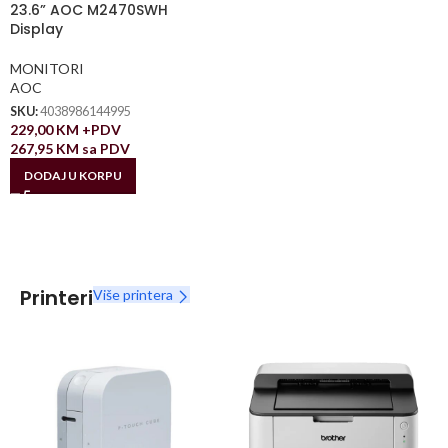
23.6” AOC M2470SWH
Display
MONITORI
AOC
SKU:
4038986144995
229,00
KM
+PDV
267,95
KM
sa PDV
DODAJ U KORPU
Printeri
Više printera