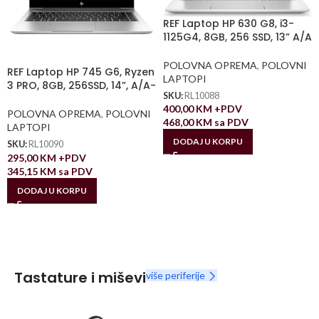
REF Laptop HP 630 G8, i3-
1125G4, 8GB, 256 SSD, 13” A/A
POLOVNA OPREMA
,
POLOVNI
REF Laptop HP 745 G6, Ryzen
LAPTOPI
3 PRO, 8GB, 256SSD, 14”, A/A-
SKU:
RL10088
400,00
KM
+PDV
POLOVNA OPREMA
,
POLOVNI
468,00
KM
sa PDV
LAPTOPI
DODAJ U KORPU
SKU:
RL10090
295,00
KM
+PDV
345,15
KM
sa PDV
DODAJ U KORPU
Tastature i miševi
više periferije