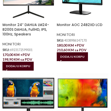
Monitor 24” DAHUA LM24-
Monitor AOC 24B2XD LCD
B200S DAHUA, FullHD, IPS,
100Hz, Speakers
MONITORI
SKU:
4038986147170
MONITORI
180,00
KM
+PDV
210,60
KM
sa PDV
SKU:
6923172599001
170,00
KM
+PDV
DODAJ U KORPU
198,90
KM
sa PDV
DODAJ U KORPU