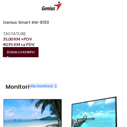
Genius Smart KM-8100
TASTATURE
35,00
KM
+PDV
40,95
KM
sa PDV
DODAJ U KORPU
Monitori
više monitora