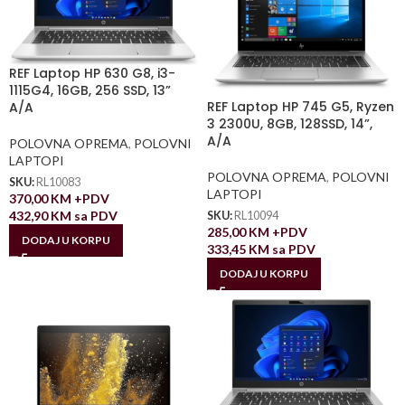
REF Laptop HP 630 G8, i3-
1115G4, 16GB, 256 SSD, 13”
REF Laptop HP 745 G5, Ryzen
A/A
3 2300U, 8GB, 128SSD, 14”,
A/A
POLOVNA OPREMA
,
POLOVNI
LAPTOPI
POLOVNA OPREMA
,
POLOVNI
SKU:
RL10083
LAPTOPI
370,00
KM
+PDV
432,90
KM
sa PDV
SKU:
RL10094
285,00
KM
+PDV
DODAJ U KORPU
333,45
KM
sa PDV
DODAJ U KORPU