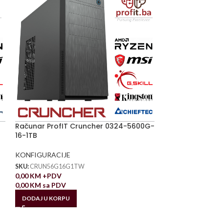
Računar ProfIT Cruncher 0324-5600G-
16-1TB
KONFIGURACIJE
SKU:
CRUN56G16G1TW
0,00
KM
+PDV
0,00
KM
sa PDV
DODAJ U KORPU