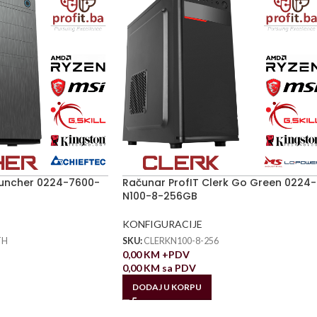
runcher 0224-7600-
Računar ProfIT Clerk Go Green 0224-
N100-8-256GB
KONFIGURACIJE
TH
SKU:
CLERKN100-8-256
0,00
KM
+PDV
0,00
KM
sa PDV
DODAJ U KORPU