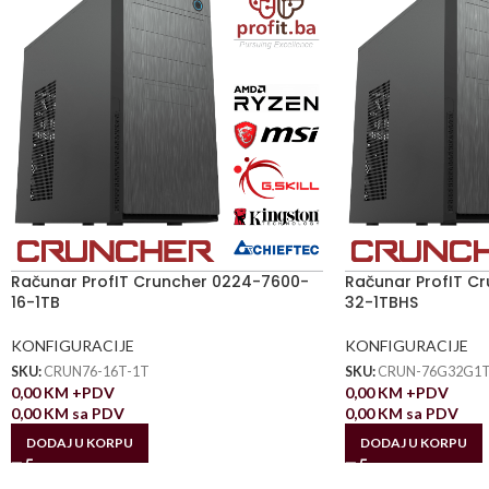
Računar ProfIT Cruncher 0224-7600-
Računar ProfIT C
16-1TB
32-1TBHS
KONFIGURACIJE
KONFIGURACIJE
SKU:
CRUN76-16T-1T
SKU:
CRUN-76G32G1
0,00
KM
+PDV
0,00
KM
+PDV
0,00
KM
sa PDV
0,00
KM
sa PDV
DODAJ U KORPU
DODAJ U KORPU