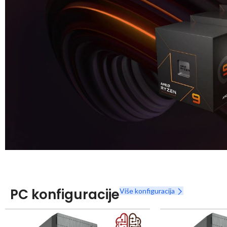
Snaga radnih stanica nikada nije bila povoljnija
Nova Ryzen 7000 serija
PC konfiguracije
Više konfiguracija
Naruči