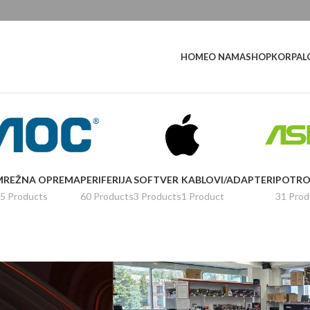
L
HOME
O NAMA
SHOP
KORPA
MREŽNA OPREMA
PERIFERIJA
SOFTVER
KABLOVI/ADAPTERI
POTRO
5 Products
60 Products
3 Products
1 Product
31 Prod