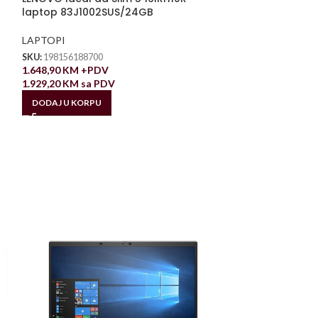
laptop 83J1002SUS/24GB
LAPTOPI
SKU:
198156188700
1.648,90
KM
+PDV
1.929,20
KM
sa PDV
DODAJ U KORPU