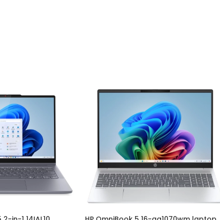
2-in-1 14IAL10
HP OmniBook 5 16-ag1070wm laptop