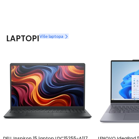
LAPTOPI
Više laptopa
DELL Inspiron 15 laptop LDC15255-A117
LENOVO IdeaPad 5 