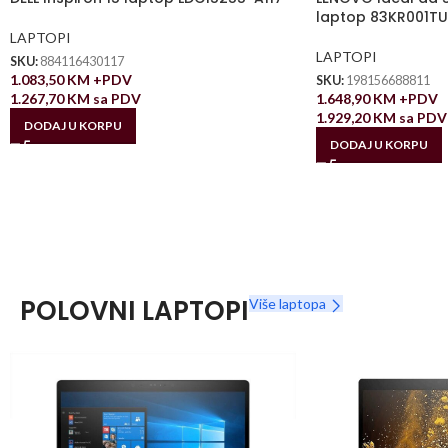
laptop 83KR001TU
LAPTOPI
LAPTOPI
SKU:
884116430117
1.083,50
KM
+PDV
SKU:
198156688811
1.267,70
KM
sa PDV
1.648,90
KM
+PDV
1.929,20
KM
sa PDV
DODAJ U KORPU
DODAJ U KORPU
POLOVNI LAPTOPI
Više laptopa