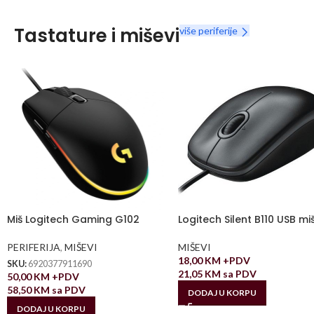
Tastature i miševi
više periferije
Miš Logitech Gaming G102
Logitech Silent B110 USB mi
PERIFERIJA
,
MIŠEVI
MIŠEVI
18,00
KM
+PDV
SKU:
6920377911690
21,05
KM
sa PDV
50,00
KM
+PDV
58,50
KM
sa PDV
DODAJ U KORPU
DODAJ U KORPU