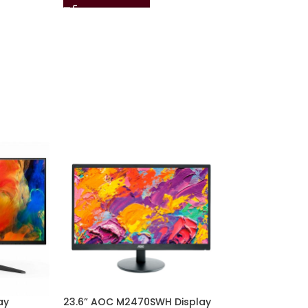
ay
23.6” AOC M2470SWH Display