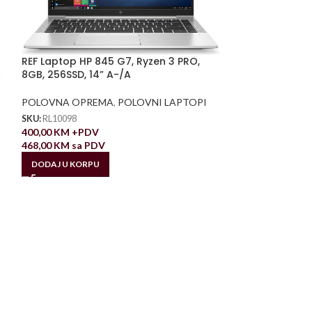
REF Laptop HP 845 G7, Ryzen 3 PRO,
8GB, 256SSD, 14” A-/A
POLOVNA OPREMA
,
POLOVNI LAPTOPI
SKU:
RL10098
400,00
KM
+PDV
468,00
KM
sa PDV
DODAJ U KORPU