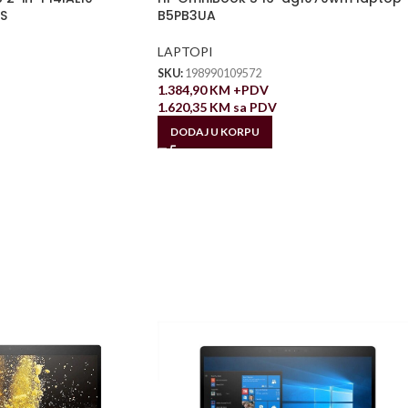
S
B5PB3UA
LAPTOPI
SKU:
198990109572
1.384,90
KM
+PDV
1.620,35
KM
sa PDV
DODAJ U KORPU