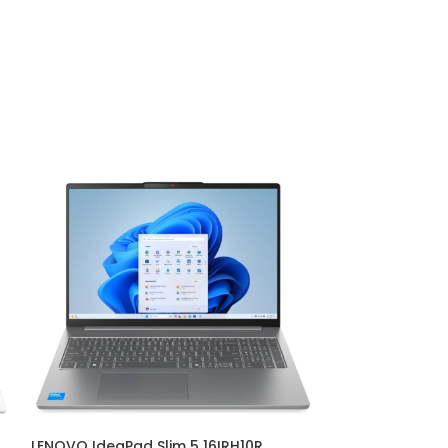
LENOVO IdeaPad Slim 5 16IRH10R