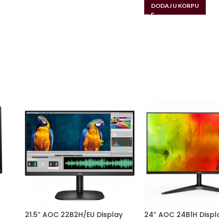
DODAJ U KORPU
21.5” AOC 22B2H/EU Display
24” AOC 24B1H Displ