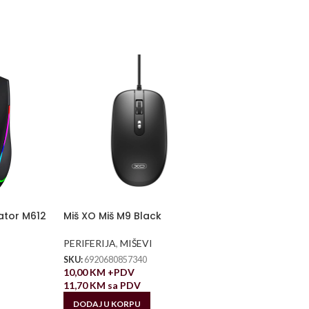
ator M612
Miš XO Miš M9 Black
PERIFERIJA
,
MIŠEVI
SKU:
6920680857340
10,00
KM
+PDV
11,70
KM
sa PDV
DODAJ U KORPU