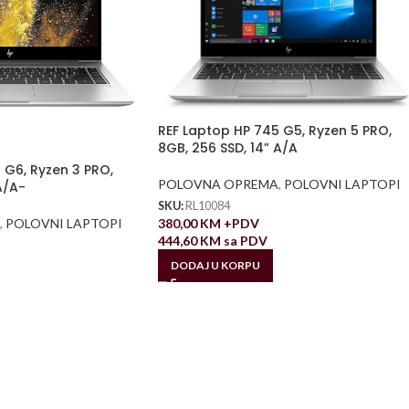
REF Laptop HP 745 G5, Ryzen 5 PRO,
8GB, 256 SSD, 14” A/A
 G6, Ryzen 3 PRO,
POLOVNA OPREMA
,
POLOVNI LAPTOPI
A/A-
SKU:
RL10084
380,00
KM
+PDV
,
POLOVNI LAPTOPI
444,60
KM
sa PDV
DODAJ U KORPU