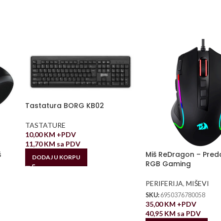
Tastatura BORG KB02
TASTATURE
10,00
KM
+PDV
11,70
KM
sa PDV
š
Miš ReDragon – Pred
DODAJ U KORPU
RGB Gaming
PERIFERIJA
,
MIŠEVI
SKU:
6950376780058
35,00
KM
+PDV
40,95
KM
sa PDV