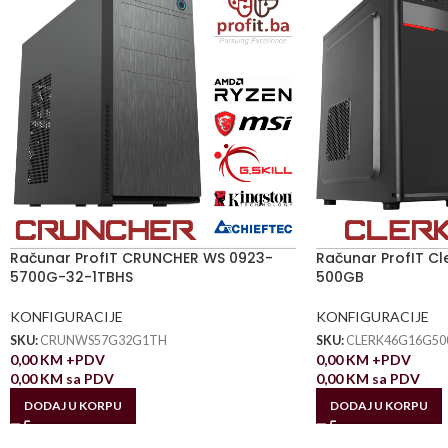
Računar ProfIT CRUNCHER WS 0923-
Računar ProfIT C
5700G-32-1TBHS
500GB
KONFIGURACIJE
KONFIGURACIJE
SKU:
CRUNWS57G32G1TH
SKU:
CLERK46G16G50
0,00
KM
+PDV
0,00
KM
+PDV
0,00
KM
sa PDV
0,00
KM
sa PDV
DODAJ U KORPU
DODAJ U KORPU