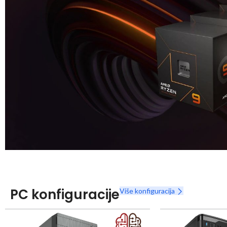
Snaga radnih stanica nikada nije bila povoljnija
Nova Ryzen 7000 serija
PC konfiguracije
Više konfiguracija
Naruči