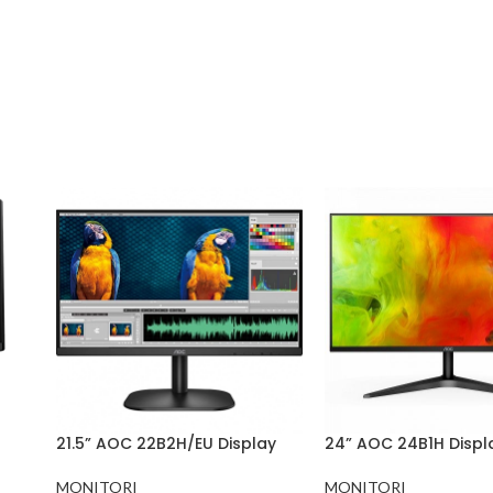
21.5” AOC 22B2H/EU Display
24” AOC 24B1H Displ
MONITORI
MONITORI