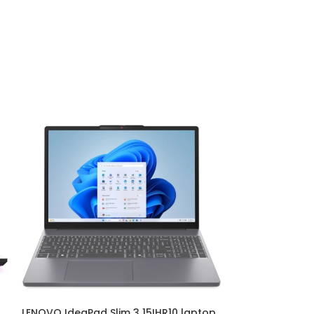
LENOVO IdeaPad Slim 3 15IHR10 laptop