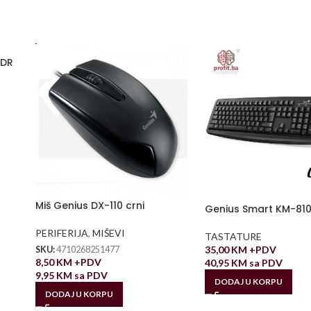
ADR
Miš Genius DX-110 crni
Genius Smart KM-81
PERIFERIJA
,
MIŠEVI
TASTATURE
35,00
KM
+PDV
SKU:
4710268251477
8,50
KM
+PDV
40,95
KM
sa PDV
9,95
KM
sa PDV
DODAJ U KORPU
DODAJ U KORPU