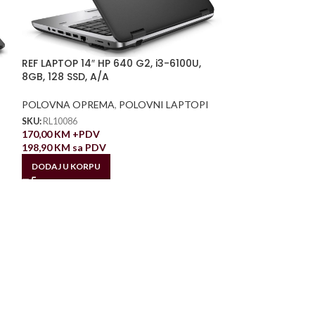
REF LAPTOP 14″ HP 640 G2, i3-6100U,
8GB, 128 SSD, A/A
POLOVNA OPREMA
,
POLOVNI LAPTOPI
SKU:
RL10086
170,00
KM
+PDV
198,90
KM
sa PDV
DODAJ U KORPU