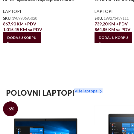
LAPTOPI
LAPTOPI
SKU:
198990695020
SKU:
199271439111
867,90
KM
+PDV
739,20
KM
+PDV
1.015,45
KM
sa PDV
864,85
KM
sa PDV
DODAJ U KORPU
DODAJ U KORPU
POLOVNI LAPTOPI
Više laptopa
-6%