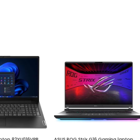
ptop 82YU016VPB
ASUS ROG Strix G16 Gaming laptop