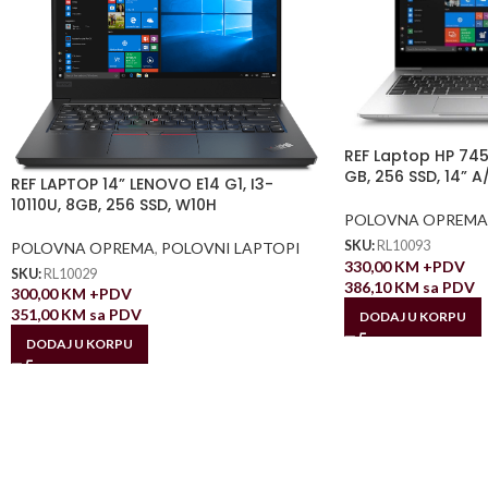
REF Laptop HP 745
GB, 256 SSD, 14” A
REF LAPTOP 14” LENOVO E14 G1, I3-
10110U, 8GB, 256 SSD, W10H
POLOVNA OPREMA
SKU:
RL10093
POLOVNA OPREMA
,
POLOVNI LAPTOPI
330,00
KM
+PDV
SKU:
RL10029
386,10
KM
sa PDV
300,00
KM
+PDV
351,00
KM
sa PDV
DODAJ U KORPU
DODAJ U KORPU