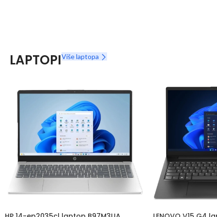
LAPTOPI
Više laptopa
HP 14-ep2035cl laptop B97M3UA
LENOVO V15 G4 la