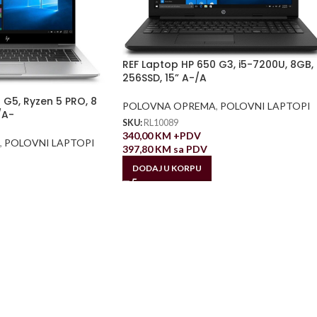
REF Laptop HP 650 G3, i5-7200U, 8GB,
256SSD, 15” A-/A
 G5, Ryzen 5 PRO, 8
POLOVNA OPREMA
,
POLOVNI LAPTOPI
/A-
SKU:
RL10089
340,00
KM
+PDV
,
POLOVNI LAPTOPI
397,80
KM
sa PDV
DODAJ U KORPU