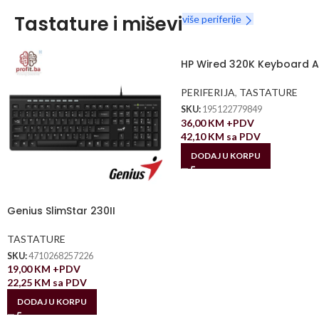
Tastature i miševi
više periferije
HP Wired 320K Keyboard 
PERIFERIJA
,
TASTATURE
SKU:
195122779849
36,00
KM
+PDV
42,10
KM
sa PDV
DODAJ U KORPU
Genius SlimStar 230II
TASTATURE
SKU:
4710268257226
19,00
KM
+PDV
22,25
KM
sa PDV
DODAJ U KORPU