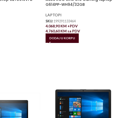
G614PP-WH94/32GB
LAPTOPI
SKU:
199291133464
4.068,90
KM
+PDV
4.760,60
KM
sa PDV
DODAJ U KORPU