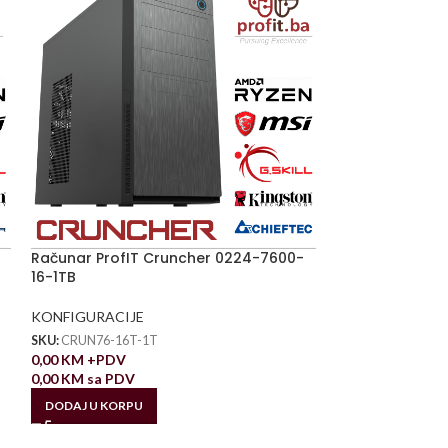
Računar ProfIT Cruncher 0224-7600-
16-1TB
KONFIGURACIJE
SKU:
CRUN76-16T-1T
0,00
KM
+PDV
0,00
KM
sa PDV
DODAJ U KORPU