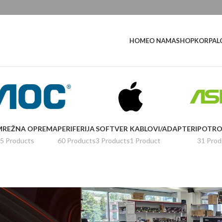
L
HOME
O NAMA
SHOP
KORPA
MREŽNA OPREMA
PERIFERIJA
SOFTVER
KABLOVI/ADAPTERI
POTRO
5 Products
60 Products
3 Products
1 Product
31 Prod