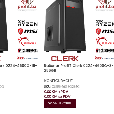
lerk 0224-4600G-16-
Računar ProfIT Clerk 0224-4600G-8-
256GB
KONFIGURACIJE
0G
SKU:
CLERK46G8G256G
0,00
KM
+PDV
0,00
KM
sa PDV
DODAJ U KORPU