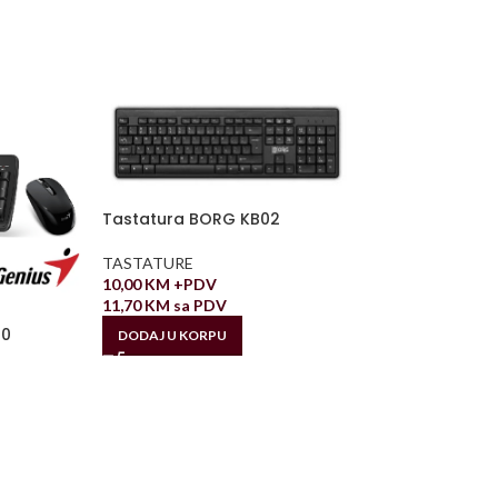
Tastatura BORG KB02
TASTATURE
10,00
KM
+PDV
11,70
KM
sa PDV
00
DODAJ U KORPU