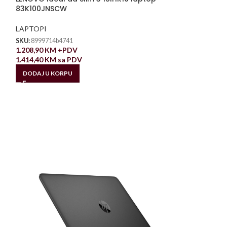
83K100JNSCW
LAPTOPI
SKU:
8999714b4741
1.208,90
KM
+PDV
1.414,40
KM
sa PDV
DODAJ U KORPU