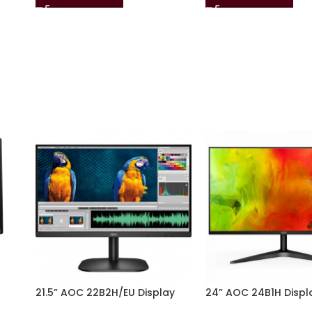
21.5” AOC 22B2H/EU Display
24” AOC 24B1H Displ