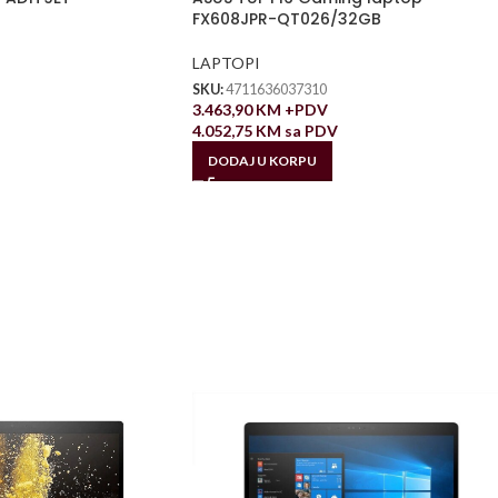
FX608JPR-QT026/32GB
LAPTOPI
SKU:
4711636037310
3.463,90
KM
+PDV
4.052,75
KM
sa PDV
DODAJ U KORPU