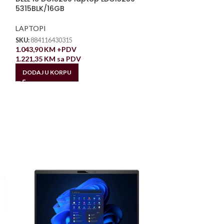
5315BLK/16GB
LAPTOPI
SKU:
884116430315
1.043,90
KM
+PDV
1.221,35
KM
sa PDV
DODAJ U KORPU