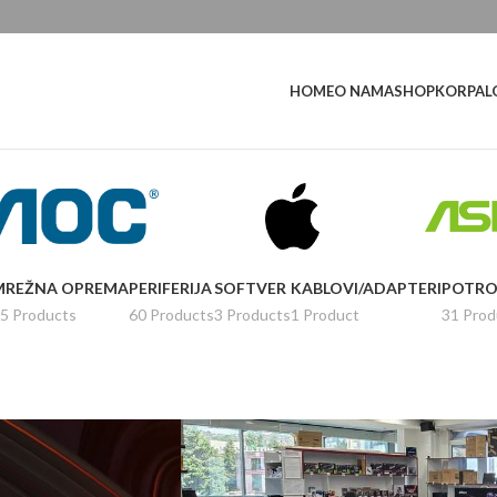
L
HOME
O NAMA
SHOP
KORPA
MREŽNA OPREMA
PERIFERIJA
SOFTVER
KABLOVI/ADAPTERI
POTRO
5 Products
60 Products
3 Products
1 Product
31 Prod