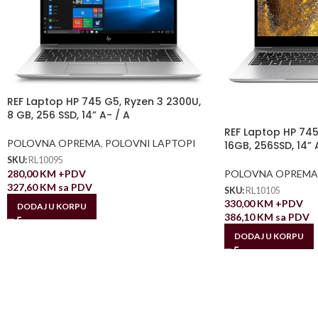
REF Laptop HP 745 G5, Ryzen 3 2300U,
8 GB, 256 SSD, 14” A- / A
REF Laptop HP 745
POLOVNA OPREMA
,
POLOVNI LAPTOPI
16GB, 256SSD, 14” 
SKU:
RL10095
280,00
KM
+PDV
POLOVNA OPREMA
327,60
KM
sa PDV
SKU:
RL10105
330,00
KM
+PDV
DODAJ U KORPU
386,10
KM
sa PDV
DODAJ U KORPU