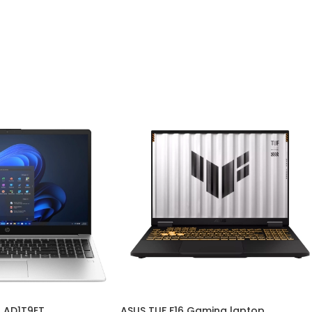
p AD1T9ET
ASUS TUF F16 Gaming laptop