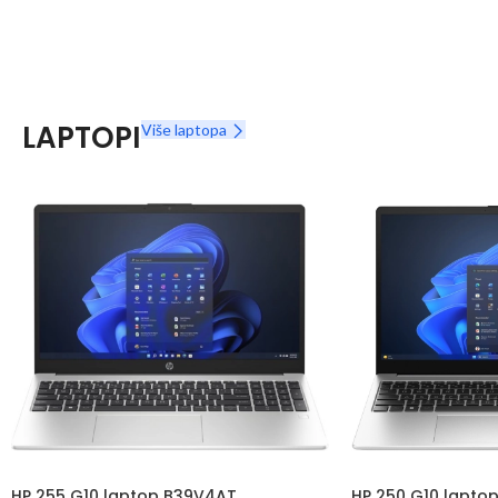
LAPTOPI
Više laptopa
HP 255 G10 laptop B39V4AT
HP 250 G10 lapto