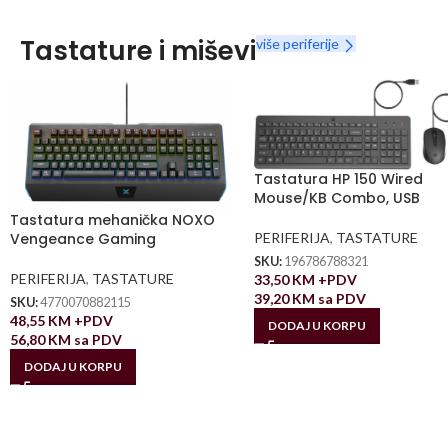
Tastature i miševi
više periferije
Tastatura HP 150 Wired
Mouse/KB Combo, USB
Tastatura mehanička NOXO
PERIFERIJA
,
TASTATURE
Vengeance Gaming
SKU:
196786788321
PERIFERIJA
,
TASTATURE
33,50
KM
+PDV
39,20
KM
sa PDV
SKU:
4770070882115
48,55
KM
+PDV
DODAJ U KORPU
56,80
KM
sa PDV
DODAJ U KORPU