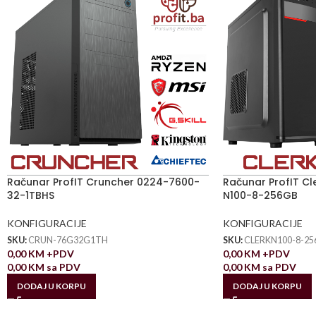
Računar ProfIT Cruncher 0224-7600-
Računar ProfIT C
32-1TBHS
N100-8-256GB
KONFIGURACIJE
KONFIGURACIJE
SKU:
CRUN-76G32G1TH
SKU:
CLERKN100-8-25
0,00
KM
+PDV
0,00
KM
+PDV
0,00
KM
sa PDV
0,00
KM
sa PDV
DODAJ U KORPU
DODAJ U KORPU