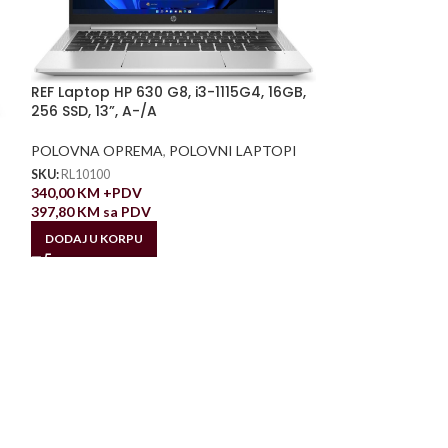
REF Laptop HP 630 G8, i3-1115G4, 16GB,
256 SSD, 13”, A-/A
POLOVNA OPREMA
,
POLOVNI LAPTOPI
SKU:
RL10100
340,00
KM
+PDV
397,80
KM
sa PDV
DODAJ U KORPU