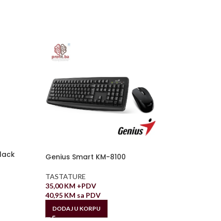
lack
Genius Smart KM-8100
TASTATURE
35,00
KM
+PDV
40,95
KM
sa PDV
DODAJ U KORPU