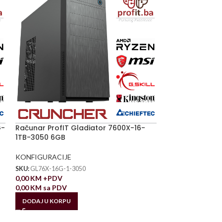
G-
Računar ProfIT Gladiator 7600X-16-
1TB-3050 6GB
KONFIGURACIJE
SKU:
GL76X-16G-1-3050
0,00
KM
+PDV
0,00
KM
sa PDV
DODAJ U KORPU