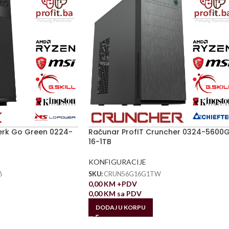
lerk Go Green 0224-
Računar ProfIT Cruncher 0324-5600
16-1TB
KONFIGURACIJE
6
SKU:
CRUN56G16G1TW
0,00
KM
+PDV
0,00
KM
sa PDV
DODAJ U KORPU