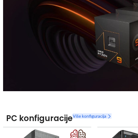
Snaga radnih stanica nikada nije bila povoljnija
Nova Ryzen 7000 serija
PC konfiguracije
Više konfiguracija
Naruči