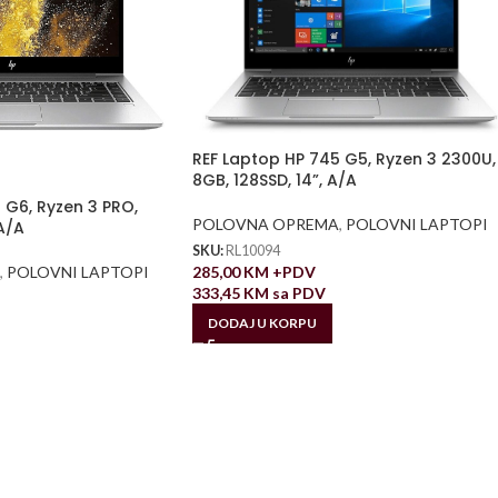
REF Laptop HP 745 G5, Ryzen 3 2300U,
8GB, 128SSD, 14”, A/A
 G6, Ryzen 3 PRO,
POLOVNA OPREMA
,
POLOVNI LAPTOPI
A/A
SKU:
RL10094
285,00
KM
+PDV
,
POLOVNI LAPTOPI
333,45
KM
sa PDV
DODAJ U KORPU