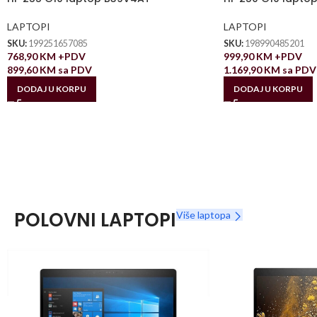
LAPTOPI
LAPTOPI
SKU:
199251657085
SKU:
198990485201
768,90
KM
+PDV
999,90
KM
+PDV
899,60
KM
sa PDV
1.169,90
KM
sa PDV
DODAJ U KORPU
DODAJ U KORPU
POLOVNI LAPTOPI
Više laptopa