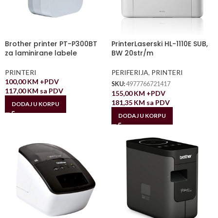
Brother printer PT-P300BT
PrinterLaserski HL-1110E SUB,
za laminirane labele
BW 20str/m
PRINTERI
PERIFERIJA
,
PRINTERI
100,00
KM
+PDV
SKU:
4977766721417
117,00
KM
sa PDV
155,00
KM
+PDV
181,35
KM
sa PDV
DODAJ U KORPU
DODAJ U KORPU