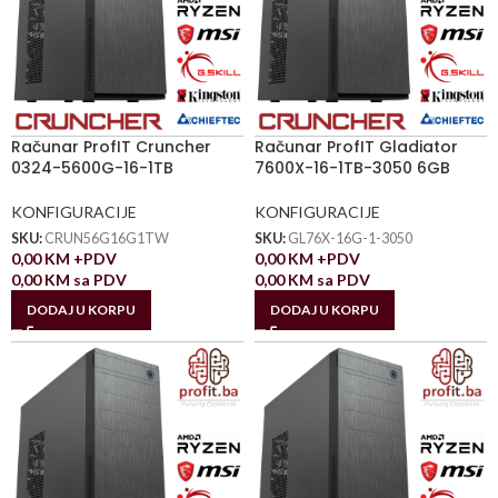
Računar ProfIT Cruncher
Računar ProfIT Gladiator
0324-5600G-16-1TB
7600X-16-1TB-3050 6GB
KONFIGURACIJE
KONFIGURACIJE
SKU:
CRUN56G16G1TW
SKU:
GL76X-16G-1-3050
0,00
KM
+PDV
0,00
KM
+PDV
0,00
KM
sa PDV
0,00
KM
sa PDV
DODAJ U KORPU
DODAJ U KORPU