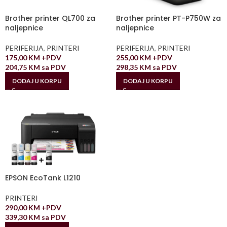
Brother printer QL700 za
Brother printer PT-P750W za
naljepnice
naljepnice
PERIFERIJA
,
PRINTERI
PERIFERIJA
,
PRINTERI
175,00
KM
+PDV
255,00
KM
+PDV
204,75
KM
sa PDV
298,35
KM
sa PDV
DODAJ U KORPU
DODAJ U KORPU
EPSON EcoTank L1210
PRINTERI
290,00
KM
+PDV
339,30
KM
sa PDV