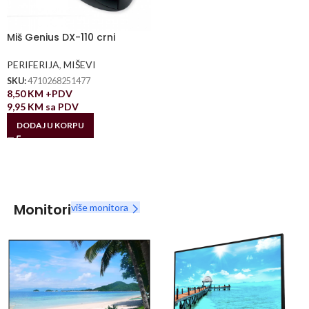
Miš Genius DX-110 crni
PERIFERIJA
,
MIŠEVI
SKU:
4710268251477
8,50
KM
+PDV
9,95
KM
sa PDV
DODAJ U KORPU
Monitori
više monitora