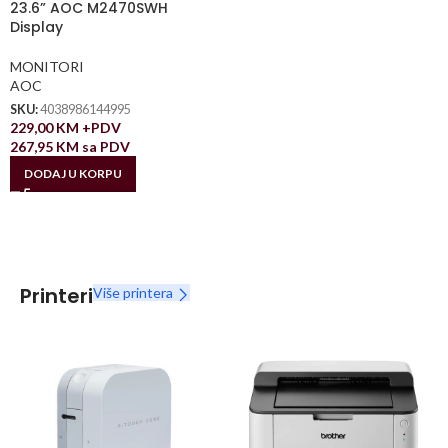
23.6” AOC M2470SWH
Display
MONITORI
AOC
SKU:
4038986144995
229,00
KM
+PDV
267,95
KM
sa PDV
DODAJ U KORPU
Printeri
Više printera