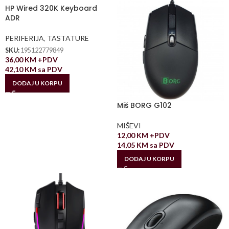
HP Wired 320K Keyboard
ADR
PERIFERIJA
,
TASTATURE
SKU:
195122779849
36,00
KM
+PDV
42,10
KM
sa PDV
DODAJ U KORPU
Miš BORG G102
MIŠEVI
12,00
KM
+PDV
14,05
KM
sa PDV
DODAJ U KORPU