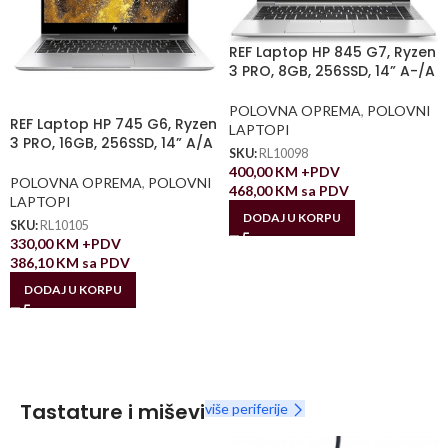
REF Laptop HP 845 G7, Ryzen
3 PRO, 8GB, 256SSD, 14” A-/A
POLOVNA OPREMA
,
POLOVNI
REF Laptop HP 745 G6, Ryzen
LAPTOPI
3 PRO, 16GB, 256SSD, 14” A/A
SKU:
RL10098
400,00
KM
+PDV
POLOVNA OPREMA
,
POLOVNI
468,00
KM
sa PDV
LAPTOPI
DODAJ U KORPU
SKU:
RL10105
330,00
KM
+PDV
386,10
KM
sa PDV
DODAJ U KORPU
Tastature i miševi
više periferije