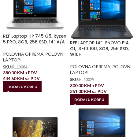
REF Laptop HP 745 G5, Ryzen
5 PRO, 8GB, 256 SSD, 14” A/A
REF LAPTOP 14” LENOVO E14
G1, I3-10110U, 8GB, 256 SSD,
POLOVNA OPREMA
,
POLOVNI
W10H
LAPTOPI
POLOVNA OPREMA
,
POLOVNI
SKU:
RL10084
LAPTOPI
380,00
KM
+PDV
444,60
KM
sa PDV
SKU:
RL10029
300,00
KM
+PDV
DODAJ U KORPU
351,00
KM
sa PDV
DODAJ U KORPU