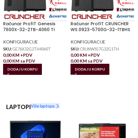
Računar ProfIT Genesis
Računar ProfIT CRUNCHER
7600X-32-2TB-4060 Ti
WS 0923-5700G-32-1TBHS
KONFIGURACIJE
KONFIGURACIJE
SKU:
GE76X32G2TH4060T
SKU:
CRUNWS57G32G1TH
0,00
KM
+PDV
0,00
KM
+PDV
0,00
KM
sa PDV
0,00
KM
sa PDV
DODAJ U KORPU
DODAJ U KORPU
LAPTOPI
Više laptopa