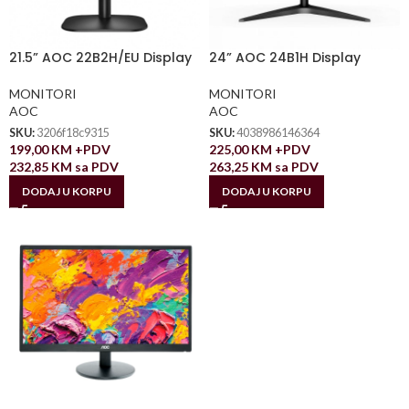
21.5” AOC 22B2H/EU Display
24” AOC 24B1H Display
MONITORI
MONITORI
AOC
AOC
SKU:
3206f18c9315
SKU:
4038986146364
199,00
KM
+PDV
225,00
KM
+PDV
232,85
KM
sa PDV
263,25
KM
sa PDV
DODAJ U KORPU
DODAJ U KORPU