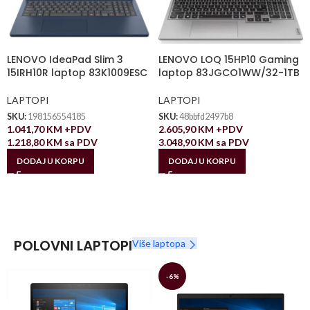
LENOVO IdeaPad Slim 3
LENOVO LOQ 15HP10 Gaming
15IRH10R laptop 83K1009ESC
laptop 83JGCO1WW/32-1TB
LAPTOPI
LAPTOPI
SKU:
198156554185
SKU:
48bbfd2497b8
1.041,70
KM
+PDV
2.605,90
KM
+PDV
1.218,80
KM
sa PDV
3.048,90
KM
sa PDV
DODAJ U KORPU
DODAJ U KORPU
POLOVNI LAPTOPI
Više laptopa
-6%