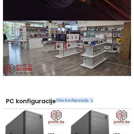
Snaga radnih stanica nikada nije bila povoljnija
Nova Ryzen 7000 serija
Naruči
PC konfiguracije
Više konfiguracija