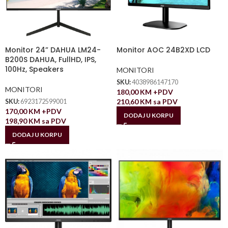
Monitor 24” DAHUA LM24-
Monitor AOC 24B2XD LCD
B200S DAHUA, FullHD, IPS,
100Hz, Speakers
MONITORI
SKU:
4038986147170
MONITORI
180,00
KM
+PDV
210,60
KM
sa PDV
SKU:
6923172599001
170,00
KM
+PDV
DODAJ U KORPU
198,90
KM
sa PDV
DODAJ U KORPU