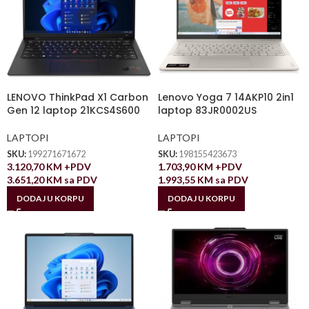
LENOVO ThinkPad X1 Carbon
Lenovo Yoga 7 14AKP10 2in1
Gen 12 laptop 21KCS4S600
laptop 83JR0002US
LAPTOPI
LAPTOPI
SKU:
199271671672
SKU:
198155423673
3.120,70
KM
+PDV
1.703,90
KM
+PDV
3.651,20
KM
sa PDV
1.993,55
KM
sa PDV
DODAJ U KORPU
DODAJ U KORPU