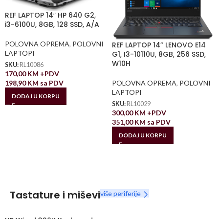
REF LAPTOP 14″ HP 640 G2,
i3-6100U, 8GB, 128 SSD, A/A
POLOVNA OPREMA
,
POLOVNI
REF LAPTOP 14” LENOVO E14
LAPTOPI
G1, I3-10110U, 8GB, 256 SSD,
W10H
SKU:
RL10086
170,00
KM
+PDV
POLOVNA OPREMA
,
POLOVNI
198,90
KM
sa PDV
LAPTOPI
DODAJ U KORPU
SKU:
RL10029
300,00
KM
+PDV
351,00
KM
sa PDV
DODAJ U KORPU
Tastature i miševi
više periferije