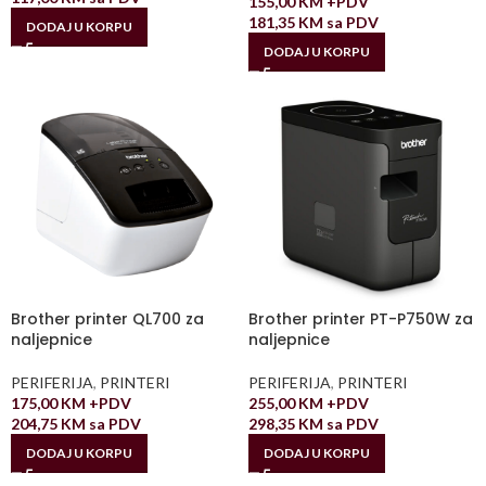
155,00
KM
+PDV
181,35
KM
sa PDV
DODAJ U KORPU
DODAJ U KORPU
Brother printer QL700 za
Brother printer PT-P750W za
naljepnice
naljepnice
PERIFERIJA
,
PRINTERI
PERIFERIJA
,
PRINTERI
175,00
KM
+PDV
255,00
KM
+PDV
204,75
KM
sa PDV
298,35
KM
sa PDV
DODAJ U KORPU
DODAJ U KORPU