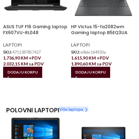
ASUS TUF F16 Gaming laptop
HP Victus 15-fa2082wm
FX607VU-RL048
Gaming laptop B5EQ3UA
LAPTOPI
LAPTOPI
SKU:
4711387857427
SKU:
e0b6c164920a
1.736,90
KM
+PDV
1.615,90
KM
+PDV
2.032,15
KM
sa PDV
1.890,60
KM
sa PDV
DODAJ U KORPU
DODAJ U KORPU
POLOVNI LAPTOPI
Više laptopa