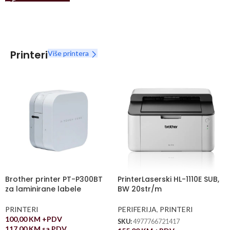
Printeri
Više printera
Brother printer PT-P300BT
PrinterLaserski HL-1110E SUB,
za laminirane labele
BW 20str/m
PRINTERI
PERIFERIJA
,
PRINTERI
100,00
KM
+PDV
SKU:
4977766721417
117,00
KM
sa PDV