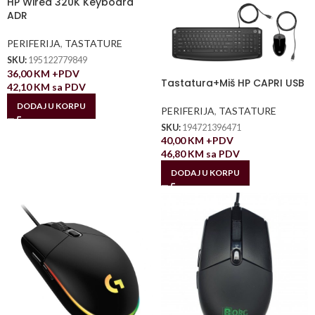
HP Wired 320K Keyboard
ADR
PERIFERIJA
,
TASTATURE
SKU:
195122779849
36,00
KM
+PDV
Tastatura+Miš HP CAPRI USB
42,10
KM
sa PDV
DODAJ U KORPU
PERIFERIJA
,
TASTATURE
SKU:
194721396471
40,00
KM
+PDV
46,80
KM
sa PDV
DODAJ U KORPU