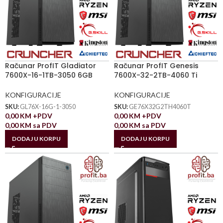
Računar ProfIT Gladiator
Računar ProfIT Genesis
7600X-16-1TB-3050 6GB
7600X-32-2TB-4060 Ti
KONFIGURACIJE
KONFIGURACIJE
SKU:
GL76X-16G-1-3050
SKU:
GE76X32G2TH4060T
0,00
KM
+PDV
0,00
KM
+PDV
0,00
KM
sa PDV
0,00
KM
sa PDV
DODAJ U KORPU
DODAJ U KORPU