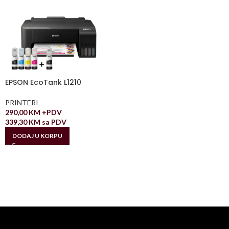
EPSON EcoTank L1210
PRINTERI
290,00
KM
+PDV
339,30
KM
sa PDV
DODAJ U KORPU