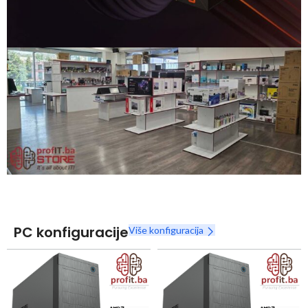
Snaga radnih stanica nikada nije bila povoljnija
Nova Ryzen 7000 serija
Naruči
PC konfiguracije
Više konfiguracija