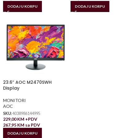
DODAJ U KORPU
DODAJ U KORPU
23.6” AOC M2470SWH
Display
MONITORI
AOC
SKU:
4038986144995
229,00
KM
+PDV
267,95
KM
sa PDV
DODAJ U KORPU