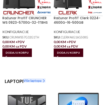
Računar ProfIT CRUNCHER
Računar ProfIT Clerk 0224-
WS 0923-5700G-32-1TBHS
4600G-16-500GB
KONFIGURACIJE
KONFIGURACIJE
SKU:
CRUNWS57G32G1TH
SKU:
CLERK46G16G500G
0,00
KM
+PDV
0,00
KM
+PDV
0,00
KM
sa PDV
0,00
KM
sa PDV
DODAJ U KORPU
DODAJ U KORPU
LAPTOPI
Više laptopa