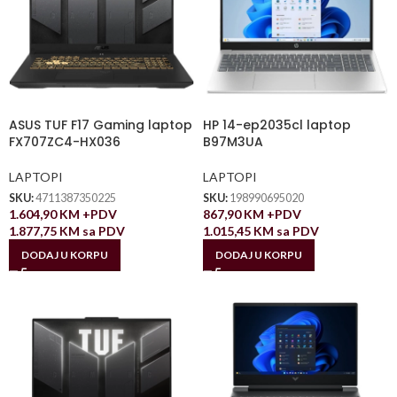
ASUS TUF F17 Gaming laptop
HP 14-ep2035cl laptop
FX707ZC4-HX036
B97M3UA
LAPTOPI
LAPTOPI
SKU:
4711387350225
SKU:
198990695020
1.604,90
KM
+PDV
867,90
KM
+PDV
1.877,75
KM
sa PDV
1.015,45
KM
sa PDV
DODAJ U KORPU
DODAJ U KORPU