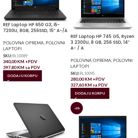
REF Laptop HP 650 G3, i5-
7200U, 8GB, 256SSD, 15” A-/A
REF Laptop HP 745 G5, Ryzen
3 2300U, 8 GB, 256 SSD, 14”
POLOVNA OPREMA
,
POLOVNI
A- / A
LAPTOPI
SKU:
RL10089
POLOVNA OPREMA
,
POLOVNI
340,00
KM
+PDV
LAPTOPI
397,80
KM
sa PDV
SKU:
RL10095
DODAJ U KORPU
280,00
KM
+PDV
327,60
KM
sa PDV
DODAJ U KORPU
-6%