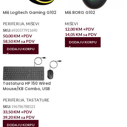
Miš Logitech Gaming G102
Miš BORG G102
PERIFERIJA
,
MIŠEVI
MIŠEVI
12,00
KM
+PDV
SKU:
6920377911690
14,05
KM
sa PDV
50,00
KM
+PDV
58,50
KM
sa PDV
DODAJ U KORPU
DODAJ U KORPU
Tastatura HP 150 Wired
Mouse/KB Combo, USB
PERIFERIJA
,
TASTATURE
SKU:
196786788321
33,50
KM
+PDV
39,20
KM
sa PDV
DODAJ U KORPU