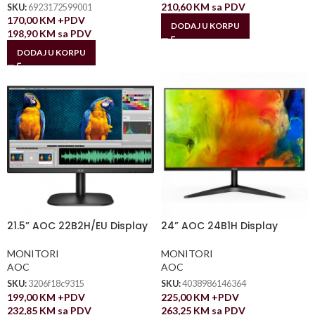
210,60
KM
sa PDV
SKU:
6923172599001
170,00
KM
+PDV
DODAJ U KORPU
198,90
KM
sa PDV
DODAJ U KORPU
21.5” AOC 22B2H/EU Display
24” AOC 24B1H Display
MONITORI
MONITORI
AOC
AOC
SKU:
3206f18c9315
SKU:
4038986146364
199,00
KM
+PDV
225,00
KM
+PDV
232,85
KM
sa PDV
263,25
KM
sa PDV