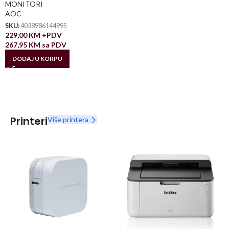
MONITORI
AOC
SKU:
4038986144995
229,00
KM
+PDV
267,95
KM
sa PDV
DODAJ U KORPU
Printeri
Više printera