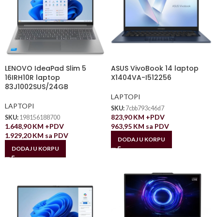
LENOVO IdeaPad Slim 5
ASUS VivoBook 14 laptop
16IRH10R laptop
X1404VA-I512256
83J1002SUS/24GB
LAPTOPI
LAPTOPI
SKU:
7cbb793c46d7
823,90
KM
+PDV
SKU:
198156188700
1.648,90
KM
+PDV
963,95
KM
sa PDV
1.929,20
KM
sa PDV
DODAJ U KORPU
DODAJ U KORPU