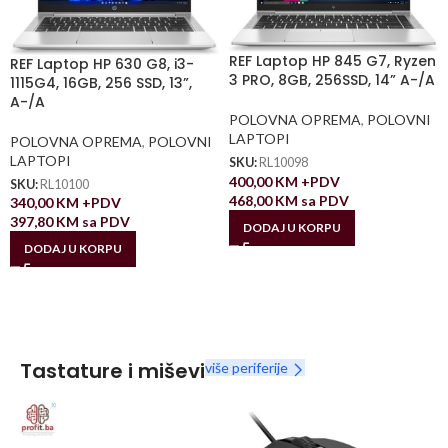
REF Laptop HP 845 G7, Ryzen
REF Laptop HP 630 G8, i3-
3 PRO, 8GB, 256SSD, 14” A-/A
1115G4, 16GB, 256 SSD, 13”,
A-/A
POLOVNA OPREMA
,
POLOVNI
LAPTOPI
POLOVNA OPREMA
,
POLOVNI
LAPTOPI
SKU:
RL10098
400,00
KM
+PDV
SKU:
RL10100
468,00
KM
sa PDV
340,00
KM
+PDV
397,80
KM
sa PDV
DODAJ U KORPU
DODAJ U KORPU
Tastature i miševi
više periferije