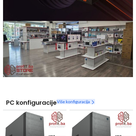
Snaga radnih stanica nikada nije bila povoljnija
Nova Ryzen 7000 serija
Naruči
PC konfiguracije
Više konfiguracija