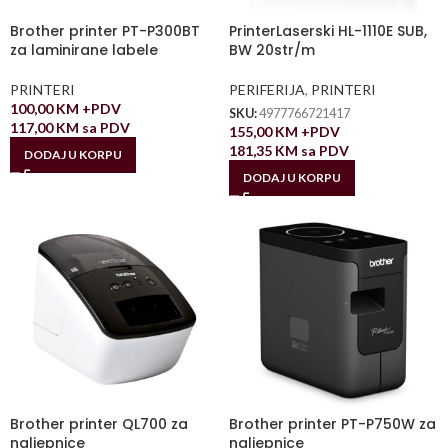
Brother printer PT-P300BT
PrinterLaserski HL-1110E SUB,
za laminirane labele
BW 20str/m
PRINTERI
PERIFERIJA
,
PRINTERI
100,00
KM
+PDV
SKU:
4977766721417
117,00
KM
sa PDV
155,00
KM
+PDV
181,35
KM
sa PDV
DODAJ U KORPU
DODAJ U KORPU
Brother printer QL700 za
Brother printer PT-P750W za
naljepnice
naljepnice