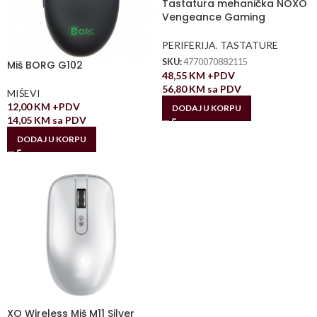
Tastatura mehanička NOXO
Vengeance Gaming
PERIFERIJA
,
TASTATURE
SKU:
4770070882115
Miš BORG G102
48,55
KM
+PDV
56,80
KM
sa PDV
MIŠEVI
12,00
KM
+PDV
DODAJ U KORPU
14,05
KM
sa PDV
DODAJ U KORPU
XO Wireless Miš M11 Silver