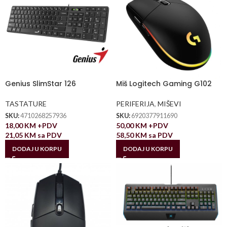
Genius SlimStar 126
Miš Logitech Gaming G102
TASTATURE
PERIFERIJA
,
MIŠEVI
SKU:
4710268257936
SKU:
6920377911690
18,00
KM
+PDV
50,00
KM
+PDV
21,05
KM
sa PDV
58,50
KM
sa PDV
DODAJ U KORPU
DODAJ U KORPU