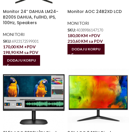
Monitor 24” DAHUA LM24-
Monitor AOC 24B2XD LCD
B200S DAHUA, FullHD, IPS,
100Hz, Speakers
MONITORI
SKU:
4038986147170
MONITORI
180,00
KM
+PDV
210,60
KM
sa PDV
SKU:
6923172599001
170,00
KM
+PDV
DODAJ U KORPU
198,90
KM
sa PDV
DODAJ U KORPU