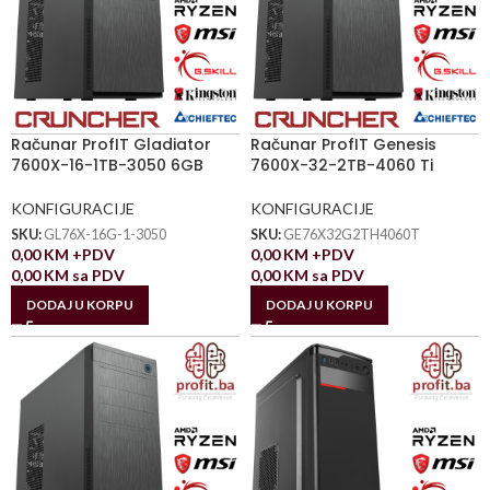
Računar ProfIT Gladiator
Računar ProfIT Genesis
7600X-16-1TB-3050 6GB
7600X-32-2TB-4060 Ti
KONFIGURACIJE
KONFIGURACIJE
SKU:
GL76X-16G-1-3050
SKU:
GE76X32G2TH4060T
0,00
KM
+PDV
0,00
KM
+PDV
0,00
KM
sa PDV
0,00
KM
sa PDV
DODAJ U KORPU
DODAJ U KORPU