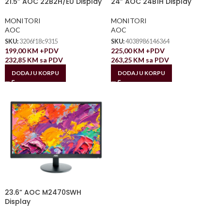
21.5” AOC 22B2H/EU Display
24” AOC 24B1H Display
MONITORI
MONITORI
AOC
AOC
SKU:
3206f18c9315
SKU:
4038986146364
199,00
KM
+PDV
225,00
KM
+PDV
232,85
KM
sa PDV
263,25
KM
sa PDV
DODAJ U KORPU
DODAJ U KORPU
23.6” AOC M2470SWH
Display