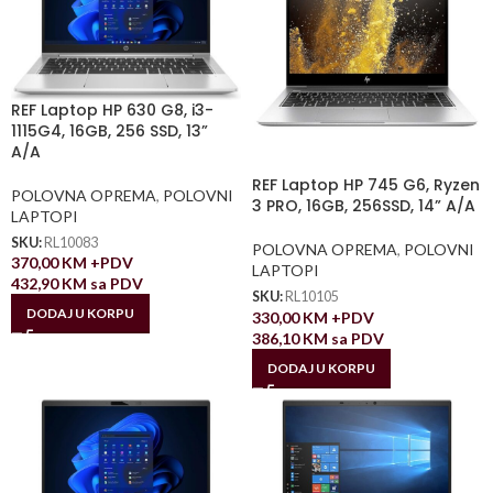
REF Laptop HP 630 G8, i3-
1115G4, 16GB, 256 SSD, 13”
A/A
REF Laptop HP 745 G6, Ryzen
POLOVNA OPREMA
,
POLOVNI
3 PRO, 16GB, 256SSD, 14” A/A
LAPTOPI
SKU:
RL10083
POLOVNA OPREMA
,
POLOVNI
370,00
KM
+PDV
LAPTOPI
432,90
KM
sa PDV
SKU:
RL10105
DODAJ U KORPU
330,00
KM
+PDV
386,10
KM
sa PDV
DODAJ U KORPU