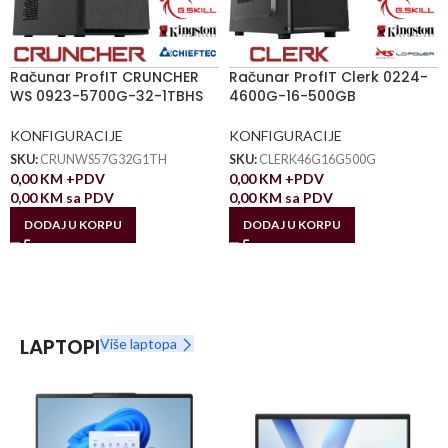
Računar ProfIT CRUNCHER
Računar ProfIT Clerk 0224-
WS 0923-5700G-32-1TBHS
4600G-16-500GB
KONFIGURACIJE
KONFIGURACIJE
SKU:
CRUNWS57G32G1TH
SKU:
CLERK46G16G500G
0,00
KM
+PDV
0,00
KM
+PDV
0,00
KM
sa PDV
0,00
KM
sa PDV
DODAJ U KORPU
DODAJ U KORPU
LAPTOPI
Više laptopa