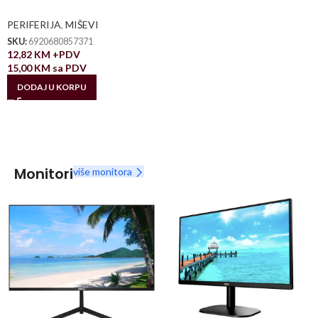
PERIFERIJA
,
MIŠEVI
SKU:
6920680857371
12,82
KM
+PDV
15,00
KM
sa PDV
DODAJ U KORPU
Monitori
više monitora